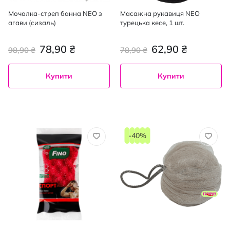
Мочалка-стреп банна NEO з
Масажна рукавиця NEO
агави (сизаль)
турецька кесе, 1 шт.
78,90 ₴
62,90 ₴
98,90 ₴
78,90 ₴
Купити
Купити
-40%