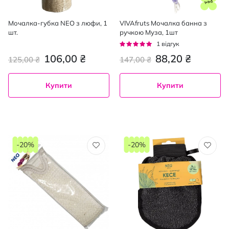
Мочалка-губка NEO з люфи, 1
VIVAfruts Мочалка банна з
шт.
ручкою Муза, 1шт
Рейтинг:
1
відгук
100%
106,00 ₴
88,20 ₴
125,00 ₴
147,00 ₴
Купити
Купити
-20%
-20%