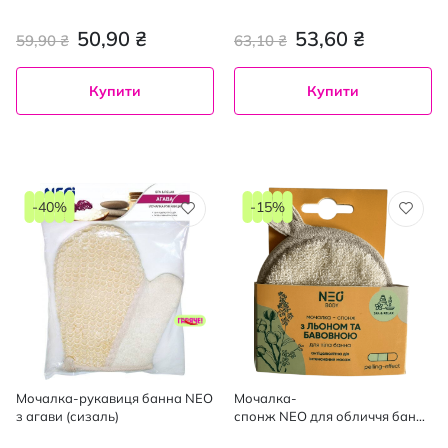
ажна, 1 шт.
50,90 ₴
53,60 ₴
59,90 ₴
63,10 ₴
Купити
Купити
-40%
-15%
Мочалка-рукавиця банна NEO
Мочалка-
з агави (сизаль)
спонж NEO для обличчя банна
з льоном та бавовною, 1 шт.