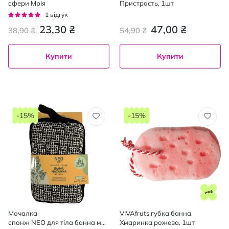
сфери Мрія
Пристрасть, 1шт
Рейтинг:
1
відгук
100%
23,30 ₴
47,00 ₴
38,90 ₴
54,90 ₴
Купити
Купити
-15%
-15%
Мочалка-
VIVAfruts губка банна
спонж NEO для тіла банна мас
Хмаринка рожева, 1шт