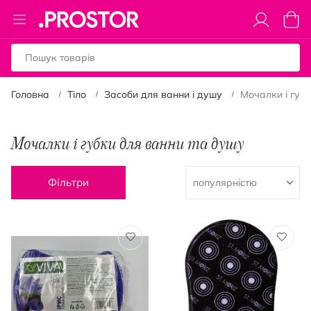
Toggle
Коши
Nav
Головна
Тіло
Засоби для ванни і душу
Мочалки і губ
Мочалки і губки для ванни та душу
Фільтри