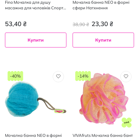
Fino Мочалка для душу
Мочалка банна NEO в формі
масажна для чоловіків Спорт
сфери Натхнення
Чемпіон, 1шт
53,40 ₴
23,30 ₴
38,90 ₴
Купити
Купити
-40%
-14%
Мочалка банна NEO в формі
VIVAfruts Мочалка банна бант