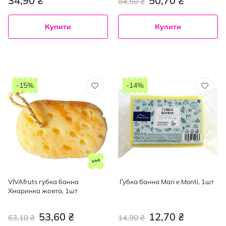
34,90 ₴
50,70 ₴
84,50 ₴
Купити
Купити
-15%
-14%
VIVAfruts губка банна
Губка банна Mari e Monti, 1шт
Хмаринка жовта, 1шт
53,60 ₴
12,70 ₴
63,10 ₴
14,90 ₴