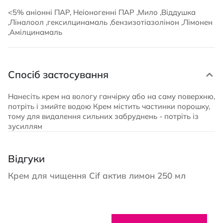
<5% аніонні ПАР, Неіоногенні ПАР ,Мило ,Віддушка
,Ліналоол ,гексилцинамаль ,бензизотіазолінон ,Лімонен
,Амілцинамаль
Спосіб застосування
Нанесіть крем на вологу ганчірку або на саму поверхню,
потріть і змийте водою Крем містить частинки порошку,
тому для видалення сильних забруднень - потріть із
зусиллям
Відгуки
Крем для чищення Cif актив лимон 250 мл