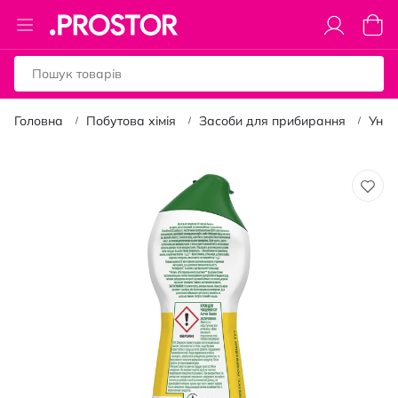
Toggle
Коши
Nav
Головна
Побутова хімія
Засоби для прибирання
Унів
Перейти
до
кінця
галереї
зображень