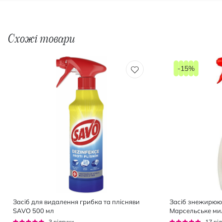
Схожі товари
-15%
Засіб для видалення грибка та плісняви
Засіб знежирюю
SAVO 500 мл
Марсельське ми
Рейтинг:
Рейтинг:
3
відгуки
17
від