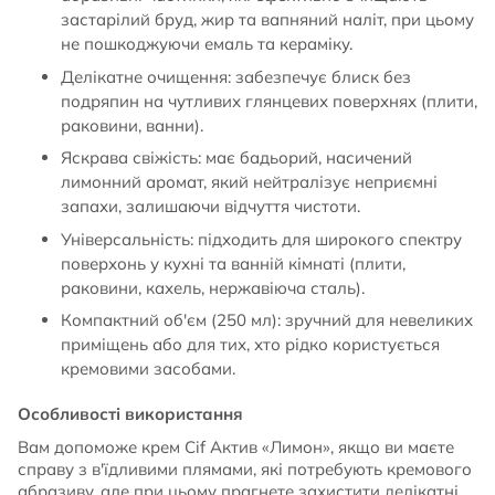
застарілий бруд, жир та вапняний наліт, при цьому
не пошкоджуючи емаль та кераміку.
Делікатне очищення: забезпечує блиск без
подряпин на чутливих глянцевих поверхнях (плити,
раковини, ванни).
Яскрава свіжість: має бадьорий, насичений
лимонний аромат, який нейтралізує неприємні
запахи, залишаючи відчуття чистоти.
Універсальність: підходить для широкого спектру
поверхонь у кухні та ванній кімнаті (плити,
раковини, кахель, нержавіюча сталь).
Компактний об'єм (250 мл): зручний для невеликих
приміщень або для тих, хто рідко користується
кремовими засобами.
Особливості використання
Вам допоможе крем Cif Актив «Лимон», якщо ви маєте
справу з в'їдливими плямами, які потребують кремового
абразиву, але при цьому прагнете захистити делікатні