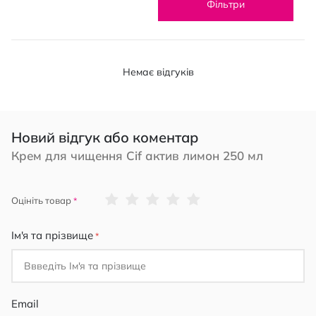
Фільтри
Немає відгуків
Новий відгук або коментар
Крем для чищення Cif актив лимон 250 мл
1
2
3
4
5
Оцініть товар
star
stars
stars
stars
stars
Ім'я та прізвище
Email