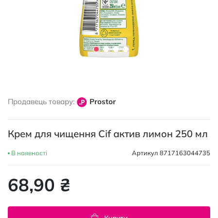
Перейти
до
Продавець товару:
Prostor
початку
галереї
зображень
Крем для чищення Cif актив лимон 250 мл
В наявності
Артикул
8717163044735
68,90 ₴