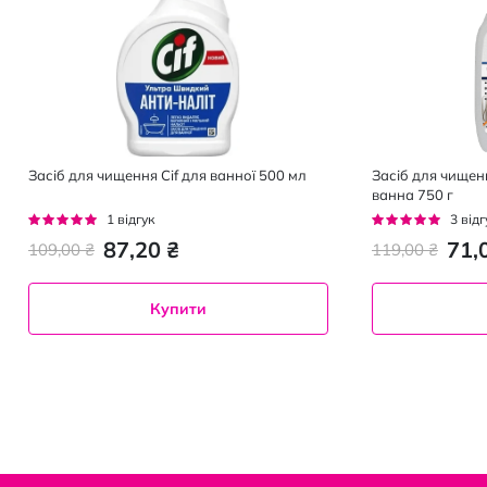
Засіб для чищення Cif для ванної 500 мл
Засіб для чище
ванна 750 г
Рейтинг:
Рейтинг:
1
відгук
3
відг
100%
100%
87,20 ₴
71,
109,00 ₴
119,00 ₴
Купити