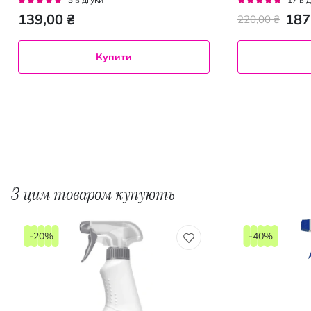
100%
96%
139,00 ₴
187
220,00 ₴
Купити
З цим товаром купують
-20%
-40%