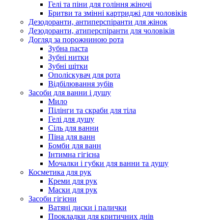
Гелі та піни для гоління жіночі
Бритви та змінні картриджі для чоловіків
Дезодоранти, антиперспіранти для жінок
Дезодоранти, атиперспіранти для чоловіків
Догляд за порожниною рота
Зубна паста
Зубні нитки
Зубні щітки
Ополіскувач для рота
Відбілювання зубів
Засоби для ванни і душу
Мило
Пілінги та скраби для тіла
Гелі для душу
Сіль для ванни
Піна для ванн
Бомби для ванн
Інтимна гігієна
Мочалки і губки для ванни та душу
Косметика для рук
Креми для рук
Маски для рук
Засоби гігієни
Ватяні диски і палички
Прокладки для критичних днів