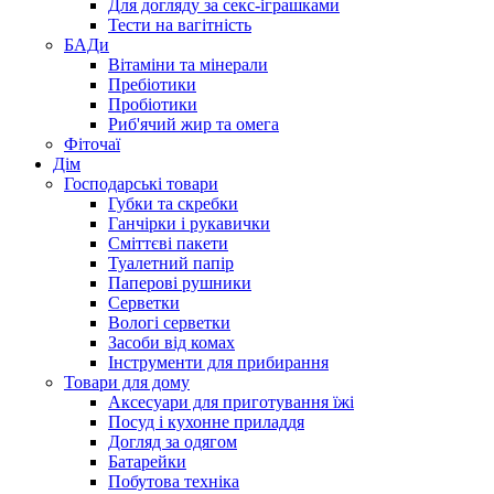
Для догляду за секс-іграшками
Тести на вагітність
БАДи
Вітаміни та мінерали
Пребіотики
Пробіотики
Риб'ячий жир та омега
Фіточаї
Дім
Господарські товари
Губки та скребки
Ганчірки і рукавички
Сміттєві пакети
Туалетний папір
Паперові рушники
Серветки
Вологі серветки
Засоби від комах
Інструменти для прибирання
Товари для дому
Аксесуари для приготування їжі
Посуд і кухонне приладдя
Догляд за одягом
Батарейки
Побутова техніка