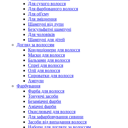
Для сухого волосся
Для фарбованого волосся
Для об'єму
Для зміцнення
Шампуні від лупи
Безсульфатні шампуні
Для чоловіків
Шампуні для дітей
Догляд за волоссям
Кондиціонери для волосся
Маски для волосся
Бальзами для волосся
Спреї для волосся
Олії для волосся
Сироватки для волосся
Ампули
Фарбування
Фарба для волосся
Тонуючі засоби
Безаміачні фарби
Аміачні фарби
Окислювачі для волосся
Для зафарбовування сивини
Засоби від випадання волосся
Набори для догляду за волоссям