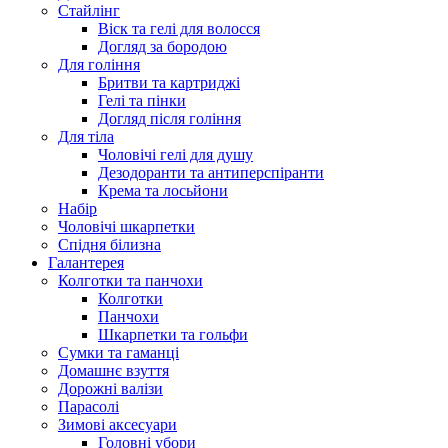
Стайлінг
Віск та гелі для волосся
Догляд за бородою
Для гоління
Бритви та картриджі
Гелі та пінки
Догляд після гоління
Для тіла
Чоловічі гелі для душу
Дезодоранти та антиперспіранти
Крема та лосьйони
Набір
Чоловічі шкарпетки
Спідня білизна
Галантерея
Колготки та панчохи
Колготки
Панчохи
Шкарпетки та гольфи
Сумки та гаманці
Домашнє взуття
Дорожні валізи
Парасолі
Зимові аксесуари
Головні убори