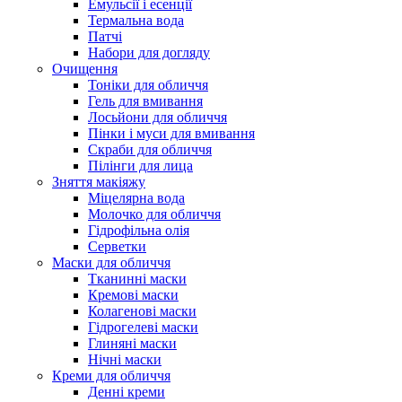
Емульсії і есенції
Термальна вода
Патчі
Набори для догляду
Очищення
Тоніки для обличчя
Гель для вмивання
Лосьйони для обличчя
Пінки і муси для вмивання
Скраби для обличчя
Пілінги для лица
Зняття макіяжу
Міцелярна вода
Молочко для обличчя
Гідрофільна олія
Серветки
Маски для обличчя
Тканинні маски
Кремові маски
Колагенові маски
Гідрогелеві маски
Глиняні маски
Нічні маски
Креми для обличчя
Денні креми