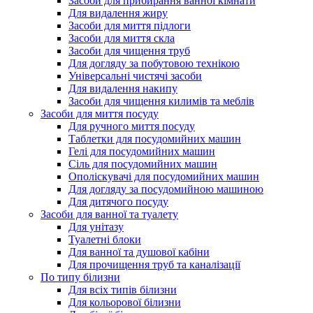
Засоби для прибирання ванної кімнати
Для видалення жиру
Засоби для миття підлоги
Засоби для миття скла
Засоби для чищення труб
Для догляду за побутовою технікою
Універсальні чистячі засоби
Для видалення накипу
Засоби для чищення килимів та меблів
Засоби для миття посуду
Для ручного миття посуду
Таблетки для посудомийних машин
Гелі для посудомийних машин
Сіль для посудомийних машин
Ополіскувачі для посудомийних машин
Для догляду за посудомийною машиною
Для дитячого посуду
Засоби для ванної та туалету
Для унітазу
Туалетні блоки
Для ванної та душової кабіни
Для прочищення труб та каналізації
По типу білизни
Для всіх типів білизни
Для кольорової білизни