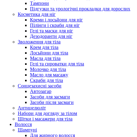
Тампони
Підгузки та урологічні прокладки для дорослих
Косметика для ніг
Креми і лосьйони для ніг
Пілінги і скраби для ніг
Гелі та маски для ніг
Дезодоранти для ніг
Зволоження для тіла
Крем для тіла
Лосьйони для тіла
Масла для тіла
Гелі та сироватки для тіла
Молочко для тіла
Масло для масажу
Скраби для тіла
Сонцезахисні засоби
Автозагар
Засоби для засмаги
Засоби після засмаги
Антицелюліт
Набори для догляду за тілом
Щітки і масажери для тіла
Волосся
Шампуні
Для жирного волосся