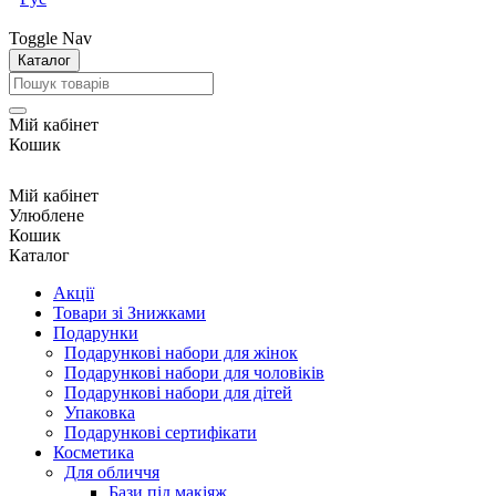
Toggle Nav
Каталог
Мій кабінет
Кошик
Мій кабінет
Улюблене
Кошик
Каталог
Акції
Товари зі Знижками
Подарунки
Подарункові набори для жінок
Подарункові набори для чоловіків
Подарункові набори для дітей
Упаковка
Подарункові сертифікати
Косметика
Для обличчя
Бази під макіяж