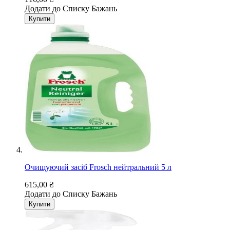
Додати до Списку Бажань
Купити
Очищуючий засіб Frosch нейтральний 5 л
615,00 ₴
Додати до Списку Бажань
Купити