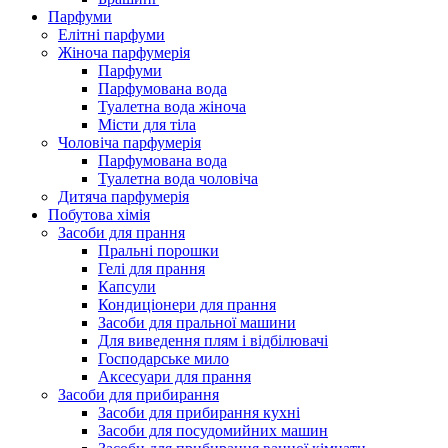
Парфуми
Елітні парфуми
Жіноча парфумерія
Парфуми
Парфумована вода
Туалетна вода жіноча
Місти для тіла
Чоловіча парфумерія
Парфумована вода
Туалетна вода чоловіча
Дитяча парфумерія
Побутова хімія
Засоби для прання
Пральні порошки
Гелі для прання
Капсули
Кондиціонери для прання
Засоби для пральної машини
Для виведення плям і відбілювачі
Господарське мило
Аксесуари для прання
Засоби для прибирання
Засоби для прибирання кухні
Засоби для посудомийних машин