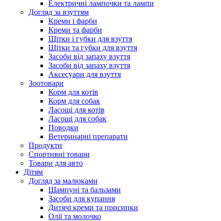
Електричні лампочки та лампи
Догляд за взуттям
Креми і фарби
Креми та фарби
Щітки і губки для взуття
Щітки та губки для взуття
Засоби від запаху взуття
Засоби від запаху взуття
Аксесуари для взуття
Зоотовари
Корм для котів
Корм для собак
Ласощі для котів
Ласощі для собак
Поводки
Ветеринарні препарати
Продукти
Спортивні товари
Товари для авто
Дітям
Догляд за малюками
Шампуні та бальзами
Засоби для купання
Дитячі креми та присипки
Олії та молочко