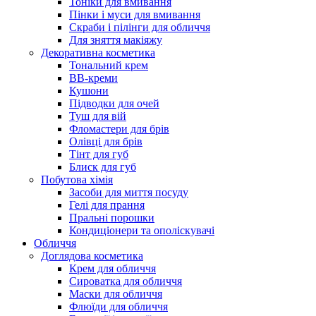
Тоніки для вмивання
Пінки і муси для вмивання
Скраби і пілінги для обличчя
Для зняття макіяжу
Декоративна косметика
Тональний крем
BB-креми
Кушони
Підводки для очей
Туш для вій
Фломастери для брів
Олівці для брів
Тінт для губ
Блиск для губ
Побутова хімія
Засоби для миття посуду
Гелі для прання
Пральні порошки
Кондиціонери та ополіскувачі
Обличчя
Доглядова косметика
Крем для обличчя
Сироватка для обличчя
Маски для обличчя
Флюїди для обличчя