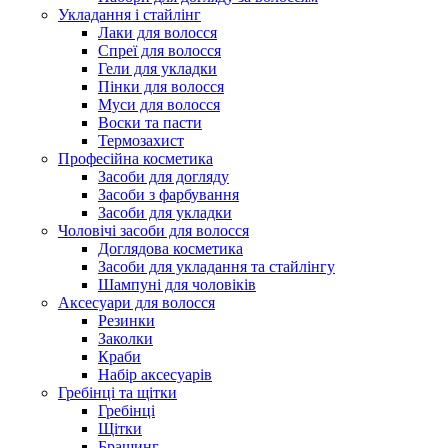
Укладання і стайлінг
Лаки для волосся
Спреї для волосся
Гели для укладки
Пінки для волосся
Муси для волосся
Воски та пасти
Термозахист
Професійна косметика
Засоби для догляду
Засоби з фарбування
Засоби для укладки
Чоловічі засоби для волосся
Доглядова косметика
Засоби для укладання та стайлінгу
Шампуні для чоловіків
Аксесуари для волосся
Резинки
Заколки
Краби
Набір аксесуарів
Гребінці та щітки
Гребінці
Щітки
Брашинг