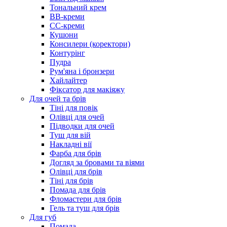
Тональний крем
BB-креми
CC-креми
Кушони
Консилери (коректори)
Контурінг
Пудра
Рум'яна і бронзери
Хайлайтер
Фіксатор для макіяжу
Для очей та брів
Тіні для повік
Олівці для очей
Підводки для очей
Туш для вій
Накладні вії
Фарба для брів
Догляд за бровами та віями
Олівці для брів
Тіні для брів
Помада для брів
Фломастери для брів
Гель та туш для брів
Для губ
Помада