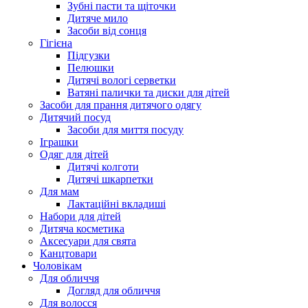
Зубні пасти та щіточки
Дитяче мило
Засоби від сонця
Гігієна
Підгузки
Пелюшки
Дитячі вологі серветки
Ватяні палички та диски для дітей
Засоби для прання дитячого одягу
Дитячий посуд
Засоби для миття посуду
Іграшки
Одяг для дітей
Дитячі колготи
Дитячі шкарпетки
Для мам
Лактаційні вкладиші
Набори для дітей
Дитяча косметика
Аксесуари для свята
Канцтовари
Чоловікам
Для обличчя
Догляд для обличчя
Для волосся