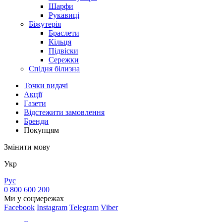
Шарфи
Рукавиці
Біжутерія
Браслети
Кільця
Підвіски
Сережки
Спідня білизна
Точки видачi
Акції
Газети
Відстежити замовлення
Бренди
Покупцям
Змінити мову
Укр
Рус
0 800 600 200
Ми у соцмережах
Facebook
Instagram
Telegram
Viber