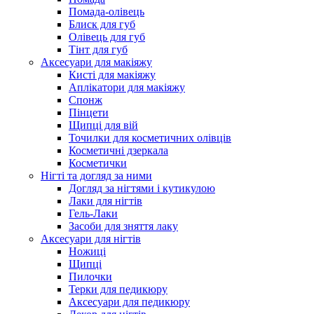
Помада-олівець
Блиск для губ
Олівець для губ
Тінт для губ
Аксесуари для макіяжу
Кисті для макіяжу
Аплікатори для макіяжу
Спонж
Пінцети
Щипці для вій
Точилки для косметичних олівців
Косметичні дзеркала
Косметички
Нігті та догляд за ними
Догляд за нігтями і кутикулою
Лаки для нігтів
Гель-Лаки
Засоби для зняття лаку
Аксесуари для нігтів
Ножиці
Щипці
Пилочки
Терки для педикюру
Аксесуари для педикюру