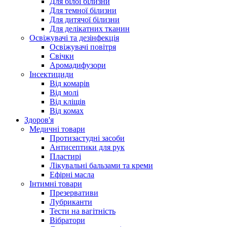
Для білої білизни
Для темної білизни
Для дитячої білизни
Для делікатних тканин
Освіжувачі та дезінфекція
Освіжувачі повітря
Свічки
Аромадифузори
Інсектициди
Від комарів
Від молі
Від кліщів
Від комах
Здоров'я
Медичні товари
Протизастудні засоби
Антисептики для рук
Пластирі
Лікувальні бальзами та креми
Ефірні масла
Інтимні товари
Презервативи
Лубриканти
Тести на вагітність
Вібратори