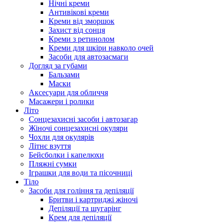
Нічні креми
Антивікові креми
Креми від зморшок
Захист від сонця
Креми з ретинолом
Креми для шкіри навколо очей
Засоби для автозасмаги
Догляд за губами
Бальзами
Маски
Аксесуари для обличчя
Масажери і ролики
Літо
Сонцезахисні засоби і автозагар
Жіночі сонцезахисні окуляри
Чохли для окулярів
Літнє взуття
Бейсболки і капелюхи
Пляжні сумки
Іграшки для води та пісочниці
Тіло
Засоби для гоління та депіляції
Бритви і картриджі жіночі
Депіляції та шугарінг
Крем для депіляції