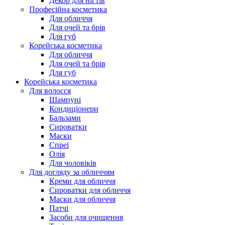
Декор для нігтів
Професійна косметика
Для обличчя
Для очей та брів
Для губ
Корейська косметика
Для обличчя
Для очей та брів
Для губ
Корейська косметика
Для волосся
Шампуні
Кондиціонери
Бальзами
Сироватки
Маски
Спреї
Олія
Для чоловіків
Для догляду за обличчям
Креми для обличчя
Сироватки для обличчя
Маски для обличчя
Патчі
Засоби для очищення