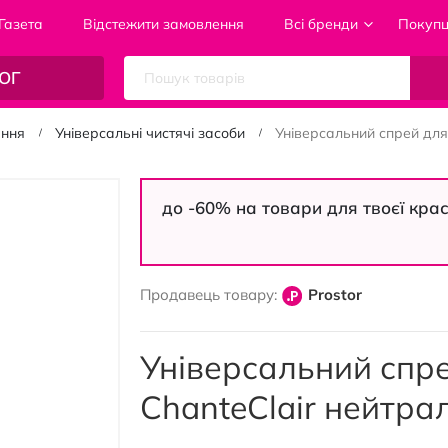
Газета
Відстежити замовлення
Всі бренди
Покуп
ОГ
ання
Універсальні чистячі засоби
Універсальний спрей для
до -60% на товари для твоєї кра
Продавець товару:
Prostor
Універсальний спр
ChanteClair нейтра