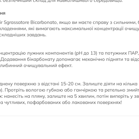
в: безпечніший склад для навколишнього середовища.
ння
r Sgrassatore Bicarbonato, якщо ви маєте справу з сильними
кладеннями, які вимагають максимальної концентрації очищу
йскладніших завдань.
нцентрацію лужних компонентів (pH до 13) та потужних ПАР, 
 Додавання бікарбонату допомагає механічно підняти та від
глибинний очищувальний ефект.
днену поверхню з відстані 15-20 см. Залиште діяти на кілька
н). Протріть вологою губкою або ганчіркою та ретельно змий
: нанесіть на пляму, залиште на 5 хвилин, потім виперіть у 
а чутливих, пофарбованих або лакованих поверхнях!