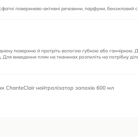
фосфатні поверхнево-активні речовини, парфуми, бензиловий 
уднену поверхню й протріть вологою губкою або ганчіркою. 
. Для виведення плям на тканинах розпиліть на потрібну діля
я ChanteClair нейтралізатор запахів 600 мл