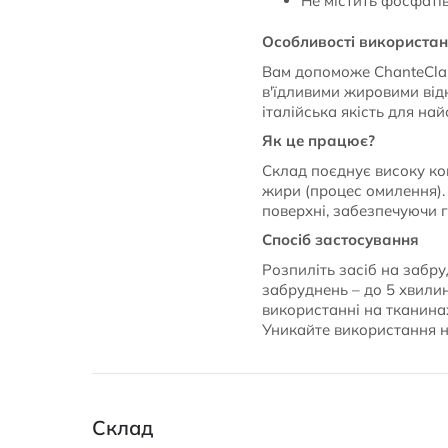
Не містить фосфаті
Особливості використа
Вам допоможе ChanteClai
в'їдливими жировими від
італійська якість для на
Як це працює?
Склад поєднує високу ко
жири (процес омилення).
поверхні, забезпечуючи 
Спосіб застосування
Розпиліть засіб на забру
забруднень – до 5 хвили
використанні на тканинах
Уникайте використання н
Склад