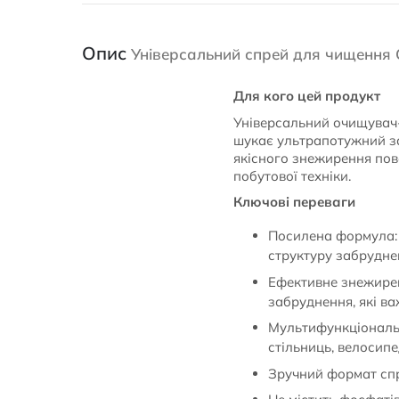
Опис
Універсальний спрей для чищення C
Для кого цей продукт
Універсальний очищувач-з
шукає ультрапотужний зас
якісного знежирення пове
побутової техніки.
Ключові переваги
Посилена формула: м
структуру забрудне
Ефективне знежиренн
забруднення, які в
Мультифункціональні
стільниць, велосипе
Зручний формат спре