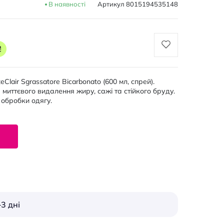
В наявності
Артикул
8015194535148
₴
air Sgrassatore Bicarbonato (600 мл, спрей).
иттєвого видалення жиру, сажі та стійкого бруду.
 обробки одягу.
3 дні