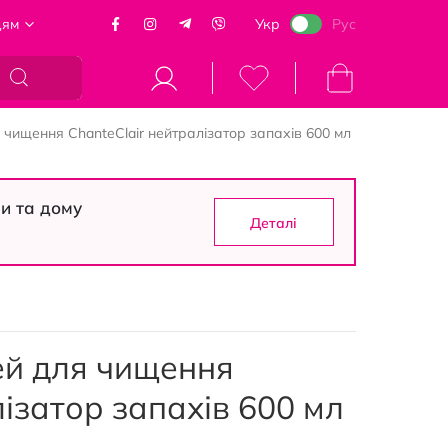
цям
Укр
Рус
Кошик
 чищення ChanteClair нейтралізатор запахів 600 мл
си та дому
Деталі
ей для чищення
лізатор запахів 600 мл