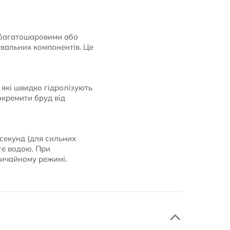
, багатошаровими або
вальних компонентів. Це
які швидко гідролізують
окремити бруд від
 секунд (для сильних
те водою. При
звичайному режимі.