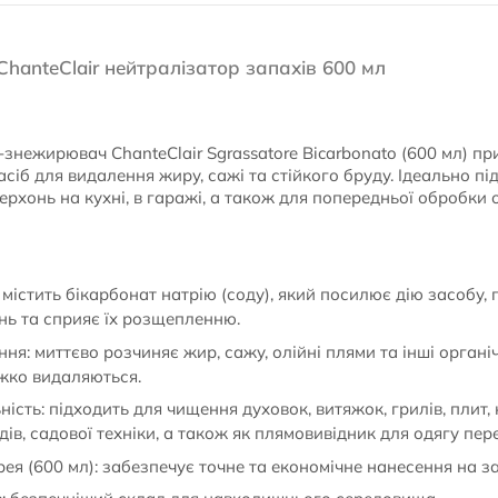
hanteClair нейтралізатор запахів 600 мл
нежирювач ChanteClair Sgrassatore Bicarbonato (600 мл) при
іб для видалення жиру, сажі та стійкого бруду. Ідеально п
рхонь на кухні, в гаражі, а також для попередньої обробки 
істить бікарбонат натрію (соду), який посилює дію засобу,
нь та сприяє їх розщепленню.
я: миттєво розчиняє жир, сажу, олійні плями та інші органіч
ажко видаляються.
сть: підходить для чищення духовок, витяжок, грилів, плит, 
дів, садової техніки, а також як плямовивідник для одягу пер
я (600 мл): забезпечує точне та економічне нанесення на за