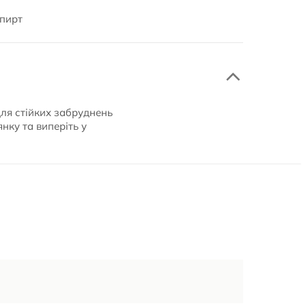
спирт
Для стійких забруднень
нку та виперіть у