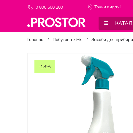
Точки видачi
0 800 600 200
КАТАЛ
Головна
Побутова хімія
Засоби для прибир
Перейти
до
-18%
кінця
галереї
зображень