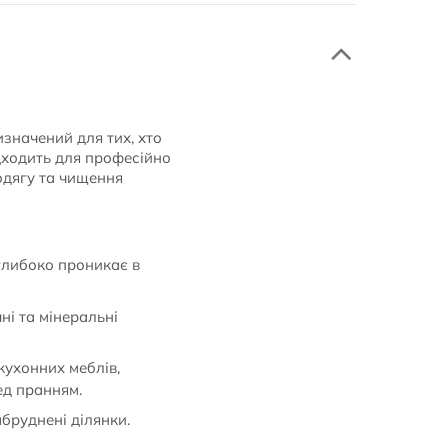
значений для тих, хто
ідходить для професійно
одягу та чищення
 глибоко проникає в
ні та мінеральні
кухонних меблів,
ед пранням.
бруднені ділянки.