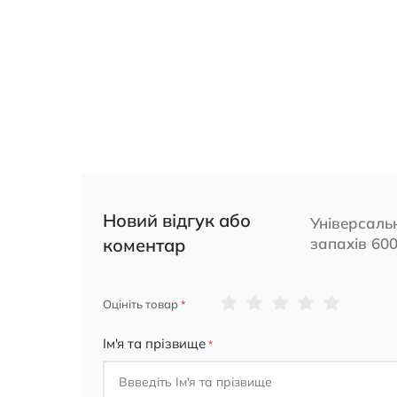
Новий відгук або
Універсаль
коментар
запахів 60
1
2
3
4
5
Оцініть товар
star
stars
stars
stars
stars
Ім'я та прізвище