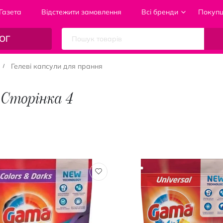
Газета
Відстежити замовлення
Всі бренди
Покуп
ОГ
Гелеві капсули для прання
- Сторінка 4