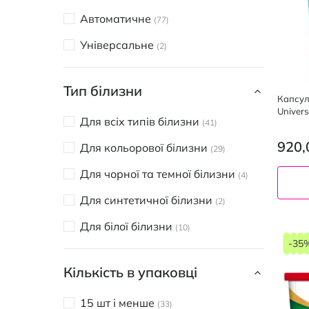
Perwoll
1
Автоматичне
77
SAVEX
4
Універсальне
2
Sila
2
WASH&FREE
13
Тип білизни
Капсул
Univers
Для всіх типів білизни
41
920,
Для кольорової білизни
29
Для чорної та темної білизни
4
Для синтетичної білизни
2
Для білої білизни
10
-35
Кількість в упаковці
15 шт і менше
33