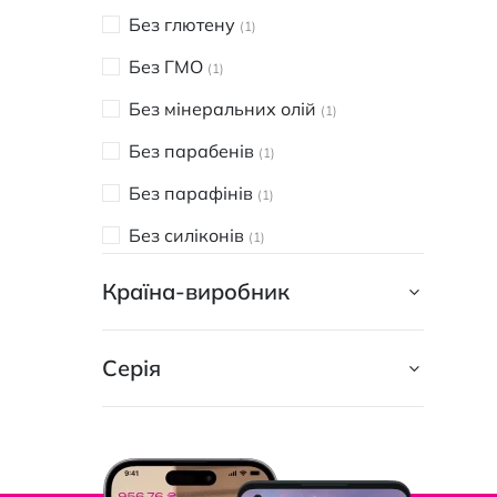
70 шт
5
Без глютену
1
75 шт
3
Без ГМО
1
78 шт
1
Без мінеральних олій
1
80 шт
1
Без парабенів
1
100 шт
1
Без парафінів
1
128 шт
1
Без силіконів
1
130 шт
2
Без формальдегіду
1
Країна-виробник
Біорозкладна упаковка
1
Парфумовані
Серія
1