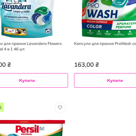
и для прання Lavandera Flowers
Капсули для прання ProWash col
al 4 в 1 46 шт.
00 ₴
163,00 ₴
Купити
Купити
%