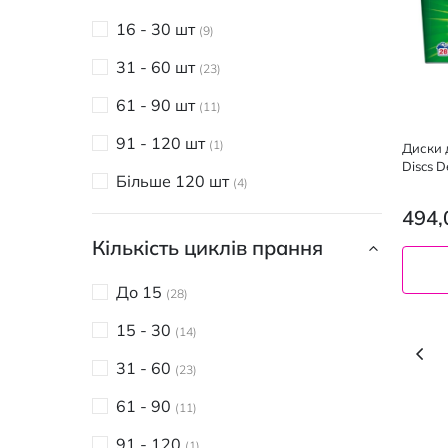
16 - 30 шт
9
31 - 60 шт
23
61 - 90 шт
11
91 - 120 шт
1
Диски д
Discs D
Більше 120 шт
4
494,
Кількість циклів прання
До 15
28
15 - 30
14
Сторін
Сто
По
31 - 60
23
61 - 90
11
91 - 120
1