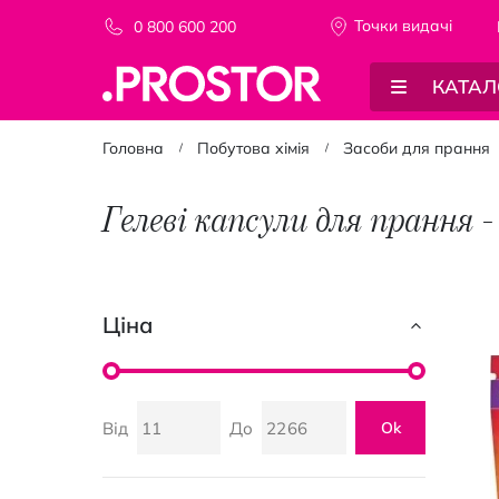
Точки видачi
0 800 600 200
КАТАЛ
Головна
Побутова хімія
Засоби для прання
Гелеві капсули для прання 
Ціна
Від
До
Ok