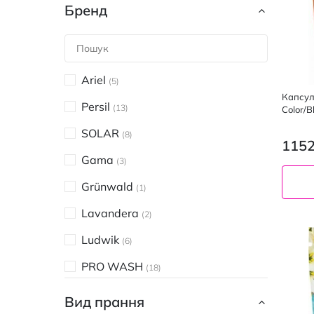
Бренд
Ariel
5
Капсул
Persil
13
Color/B
SOLAR
8
1152
Gama
3
Grünwald
1
Lavandera
2
Ludwik
6
PRO WASH
18
Losk
3
Вид прання