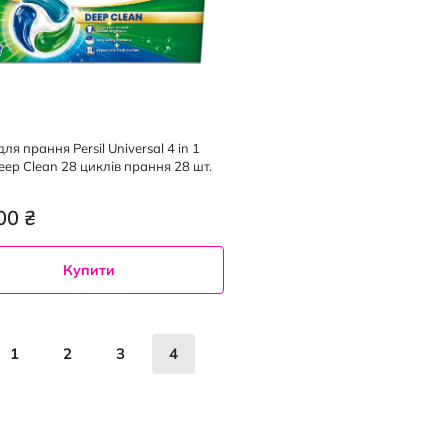
ля прання Persil Universal 4 in 1
eep Clean 28 циклів прання 28 шт.
00 ₴
Купити
ка
рінка
переднє
Сторінка
Сторінка
Сторінка
You're currently reading page
1
2
3
4