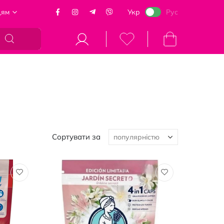
цям
Укр
Рус
Кошик
Сортувати за