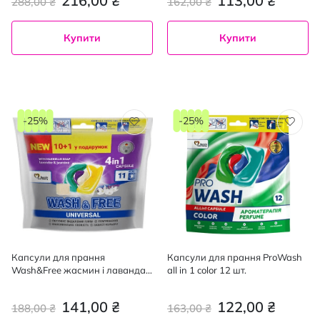
216,00 ₴
113,00 ₴
288,00 ₴
162,00 ₴
Купити
Купити
-25%
-25%
Капсули для прання
Капсули для прання ProWash
Wash&Free жасмин і лаванда з
all in 1 color 12 шт.
марсельським милом 10 + 1
шт.
141,00 ₴
122,00 ₴
188,00 ₴
163,00 ₴