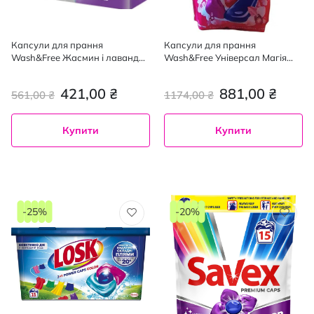
Капсули для прання
Капсули для прання
Wash&Free Жасмин і лаванда
Wash&Free Універсал Магія
з марсельським милом 30 + 5
орхідей, 75 циклів прання, 75
шт.
шт.
421,00 ₴
881,00 ₴
561,00 ₴
1174,00 ₴
Купити
Купити
-25%
-20%