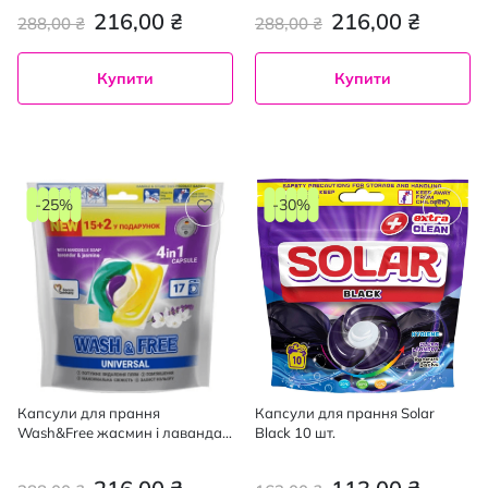
216,00 ₴
216,00 ₴
288,00 ₴
288,00 ₴
Купити
Купити
-25%
-30%
Капсули для прання
Капсули для прання Solar
Wash&Free жасмин і лаванда з
Black 10 шт.
марсельським милом 15+2 шт.
duypack