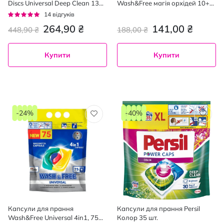
Discs Universal Deep Clean 13
Wash&Free магія орхідей 10+1
шт.
шт.
Рейтинг:
14
відгуків
94%
264,90 ₴
141,00 ₴
448,90 ₴
188,00 ₴
Купити
Купити
-24%
-40%
Капсули для прання
Капсули для прання Persil
Wash&Free Universal 4in1, 75
Колор 35 шт.