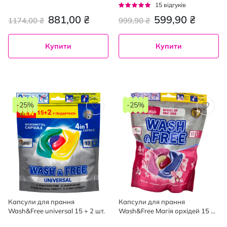
циклів прання, 75 шт.
Рейтинг:
15
відгуків
93%
881,00 ₴
599,90 ₴
1174,00 ₴
999,90 ₴
Купити
Купити
-25%
-25%
Капсули для прання
Капсули для прання
Wash&Free universal 15 + 2 шт.
Wash&Free Магія орхідей 15 +
2 шт.