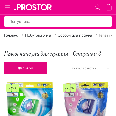
Toggle
Коши
Nav
Головна
Побутова хімія
Засоби для прання
Гелеві к
Гелеві капсули для прання - Сторінка 2
Фільтри
-25%
-25%