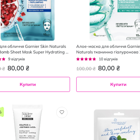
для обличчя Garnier Skin Naturals
Алое-маска для обличчя Garnier
Bomb Sheet Mask Super Hydrating +
Naturals тканинна гіалуронова 
ping тканинна 28 г
г:
Рейтинг:
9
відгуків
10
відгуків
92%
80,00 ₴
80,00 ₴
0 ₴
100,00 ₴
Купити
Купити
%