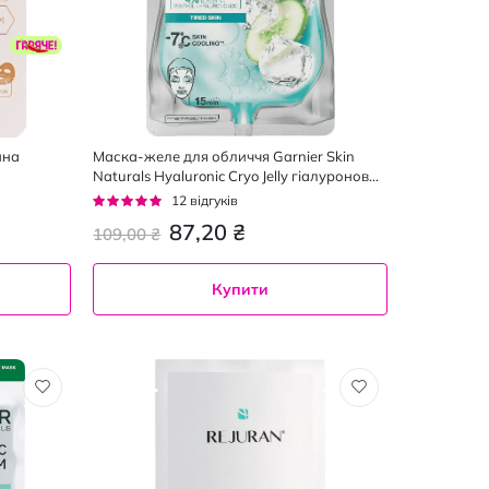
нна
Маска-желе для обличчя Garnier Skin
Naturals Hyaluronic Cryo Jelly гіалуронова
тканинна з ефектом охолодження та
Рейтинг:
12
відгуків
зволоження 27 г
92%
87,20 ₴
109,00 ₴
Купити