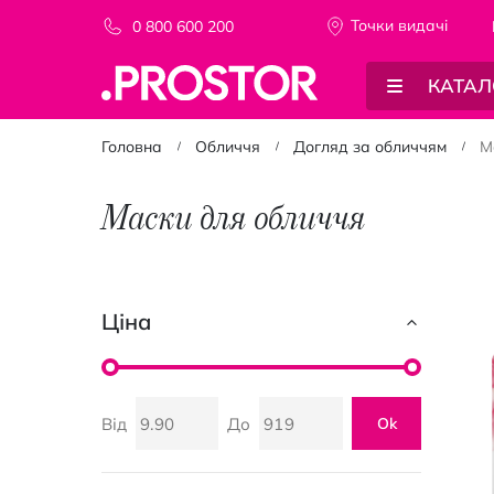
Точки видачi
0 800 600 200
КАТАЛ
Головна
Обличчя
Догляд за обличчям
М
Маски для обличчя
Ціна
Від
До
Ok