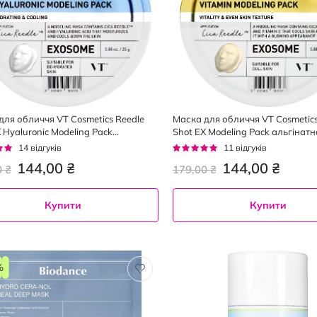
для обличчя VT Cosmetics Reedle
Маска для обличчя VT Cosmetics
 Hyaluronic Modeling Pack
Shot EX Modeling Pack альгінатн
тна з гіалуроновою кислотою 25 г
мікроголками та вітаміном С, 25
г:
Рейтинг:
14
відгуків
11
відгуків
95%
144,00 ₴
144,00 ₴
0 ₴
179,00 ₴
Купити
Купити
%