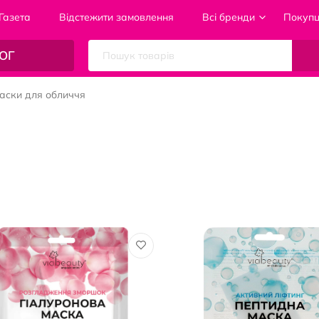
Газета
Відстежити замовлення
Всі бренди
Покуп
ОГ
аски для обличчя