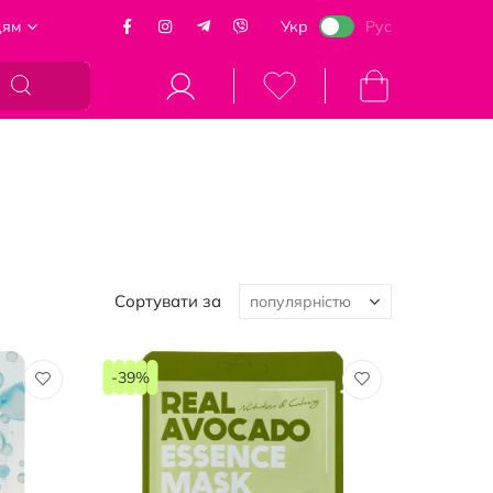
цям
Укр
Рус
Кошик
Сортувати за
-39%