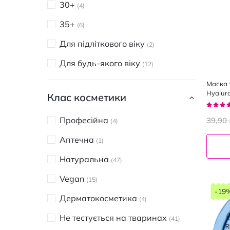
30+
4
Освіження
37
35+
6
Освітлення
22
Для підліткового віку
2
Від вугрів
3
Для будь-якого віку
12
Від зморшок
20
Маска 
Від перших ознак старіння
Hyaluro
8
Клас косметики
Nouris
Рейтин
Від темних кіл
91%
1
Професійна
39,90 
4
Відбілювання
2
Аптечна
1
Охолодження
3
Натуральна
47
Очищення
22
Vegan
15
Пілінг
-19
1
Дерматокосметика
4
Живлення
62
Не тестується на тваринах
41
Проти акне
2