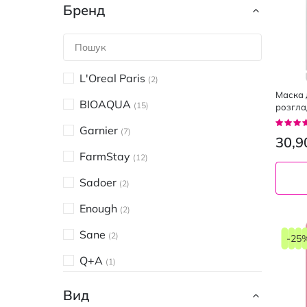
Бренд
L'Oreal Paris
2
Маска 
BIOAQUA
15
розгла
сирова
Рейтин
Garnier
7
93%
30,9
FarmStay
12
Sadoer
2
Enough
2
Sane
2
-25
Q+A
1
VT Cosmetics
3
Вид