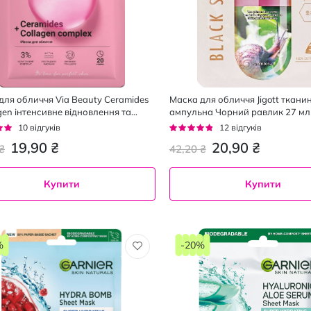
для обличчя Via Beauty Ceramides
Маска для обличчя Jigott ткани
gen інтенсивне відновлення та
ампульна Чорний равлик 27 мл
дження 25 г
г:
Рейтинг:
10
відгуків
12
відгуків
92%
19,90 ₴
20,90 ₴
₴
42,20 ₴
Купити
Купити
%
-20%