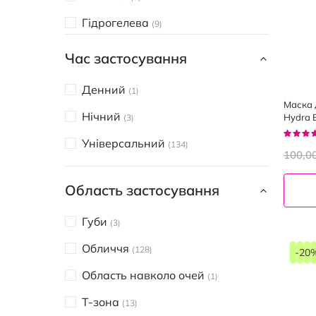
Medi-Peel
2
Гідрогелева
9
Petitfee
1
Альгінатна
5
Час застосування
Rejuran
2
Маска-плівка
4
Денний
Skin1004
1
3
Маска 
Нічний
Hydra 
Beauty Derm
3
10
Replum
Рейтин
Універсальний
96%
Bielenda
134
3
100,0
Dr.Sante
1
Область застосування
ELEN cosmetics
7
Губи
3
Elizavecca
4
Обличчя
128
IMAGES
-20
2
Область навколо очей
1
Jigott
5
Т-зона
13
Joko Blend
2