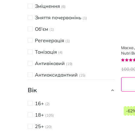
Зміцнення
6
Зняття почервонінь
1
Об'єм
1
Регенерація
1
Маска 
Тонізація
4
Nutri 
гіалур
Рейтин
Антивіковий
19
93%
100,0
Антиоксидантний
15
Відновлення
72
Вік
Вирівнювання тону
44
16+
2
Ліфтінг
17
-62
18+
105
Матування
10
25+
20
Омолодження
15