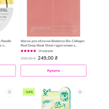
 Reedle
Маска для обличчя Biodance Bio-Collagen
а з
Real Deep Mask Sheet гідрогелева з
 г
колагеном 34 г
Рейтинг:
14
відгуків
93%
249,00 ₴
299,00 ₴
Купити
-54%