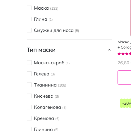
Beauty of Joseon
1
Маска
132
BeauuGreen
1
Глина
1
Biodance
2
Смужки для носа
5
Byphasse
2
Маска 
Chamos Acaci
+ Colla
5
Тип маски
розгла
Рейтин
Dr. Jart+
92%
1
Маска-скраб
26,80 
1
Esfolio
1
Гелева
3
FOODAHOLIC
2
Тканинна
108
Fortheskin
2
Киснева
3
Hollyskin
-20
1
Колагенова
5
JM Solution
5
Кремова
6
MAY ISLAND
2
Глиняна
5