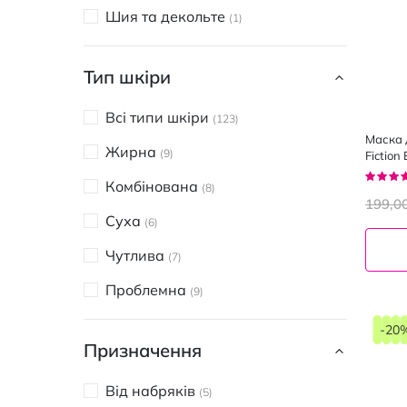
Шия та декольте
1
JOMTAM
1
LEBELAGE
7
Тип шкіри
Revuele
1
Всі типи шкіри
123
URIAGE
1
Маска 
Жирна
9
Fiction
VEZE
1
оxoлод
Рейтин
Комбінована
чаєм 75
8
92%
Via Beauty
14
199,0
Суха
6
BIOTEN
4
Чутлива
7
Eshumi
3
Проблемна
9
-20
Призначення
Від набряків
5