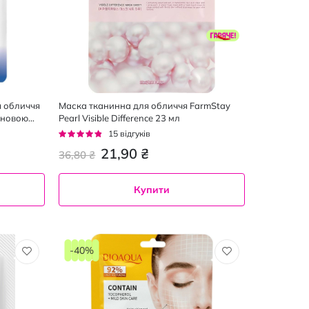
 обличчя
Маска тканинна для обличчя FarmStay
оновою
Pearl Visible Difference 23 мл
 25 г
Рейтинг:
15
відгуків
91%
21,90 ₴
36,80 ₴
Купити
-40%