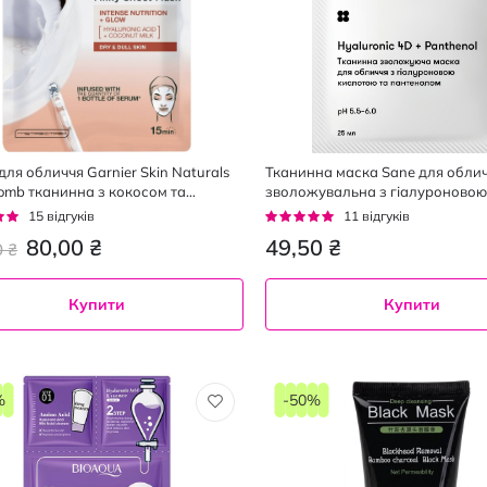
для обличчя Garnier Skin Naturals
Тканинна маска Sane для обли
Bomb тканинна з кокосом та
зволожувальна з гіалуроновою
оновою кислотою 28 г
та пaнтeнoлoм 25 мл
г:
Рейтинг:
15
відгуків
11
відгуків
93%
80,00 ₴
49,50 ₴
0 ₴
Купити
Купити
%
-50%