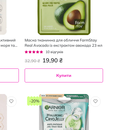
Активний
Маска тканинна для обличчя FarmStay
 моря та
Real Avocado із екстрактом авокадо 23 мл
Рейтинг:
10
відгуків
92%
19,90 ₴
32,90 ₴
Купити
-20%