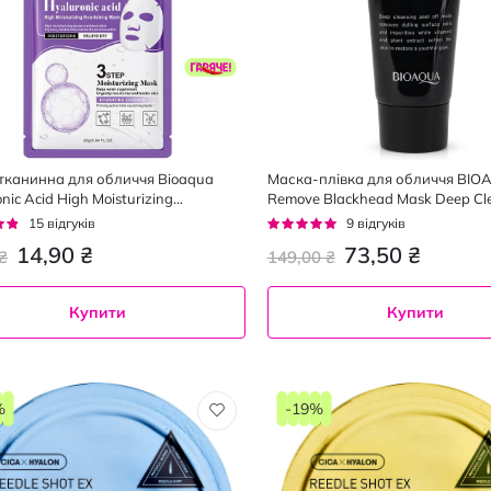
тканинна для обличчя Bioaqua
Маска-плівка для обличчя BI
nic Acid High Moisturizing
Remove Blackhead Mask Deep Cle
hing з гіалуроновою кислотою 25 г
активованим вугіллям від чорни
г:
Рейтинг:
15
відгуків
9
відгуків
60 г
98%
14,90 ₴
73,50 ₴
₴
149,00 ₴
Купити
Купити
%
-19%