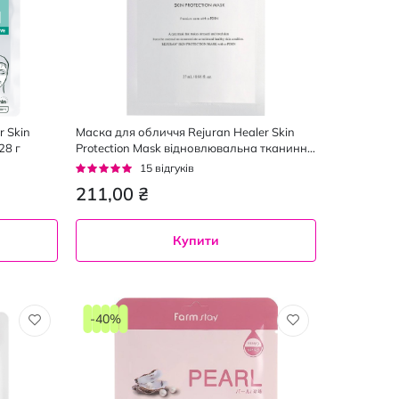
 Skin
Маска для обличчя Rejuran Healer Skin
28 г
Protection Mask відновлювальна тканинна
27 мл
Рейтинг:
15
відгуків
93%
211,00 ₴
Купити
-40%