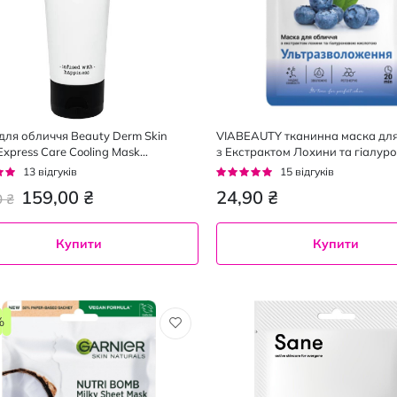
для обличчя Beauty Derm Skin
VIABEAUTY тканинна маска для
 Express Care Cooling Mask
з Екстрактом Лохини та гіалур
жувальна з цинком та зеленим
кислолтою "Ультразволоження",
г:
Рейтинг:
13
відгуків
15
відгуків
 г
93%
159,00 ₴
24,90 ₴
0 ₴
Купити
Купити
%