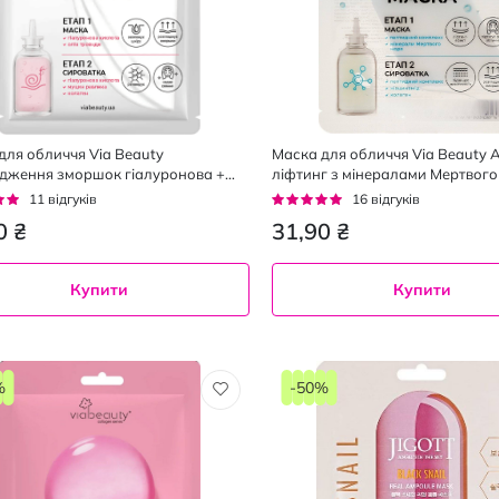
для обличчя Via Beauty
Маска для обличчя Via Beauty 
дження зморшок гіалуронова +
ліфтинг з мінералами Мертвого
тка 30 г
сироваткою пептидна 36 г
г:
Рейтинг:
11
відгуків
16
відгуків
94%
0 ₴
31,90 ₴
Купити
Купити
%
-50%