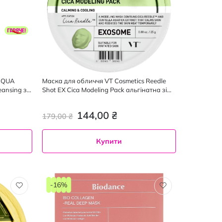
OAQUA
Маска для обличчя VT Cosmetics Reedle
ansing з
Shot EX Cica Modeling Pack альгінатна зі
х цяток
спікулами та центеллою 25 г
144,00 ₴
179,00 ₴
Купити
-16%