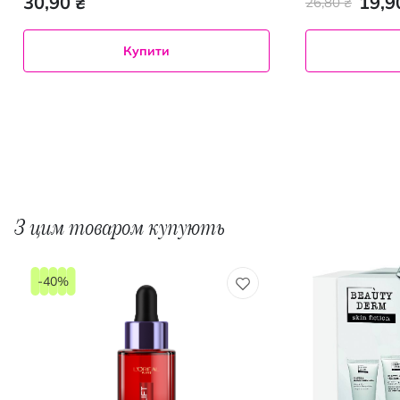
30,90 ₴
19,9
26,80 ₴
Купити
З цим товаром купують
-40%