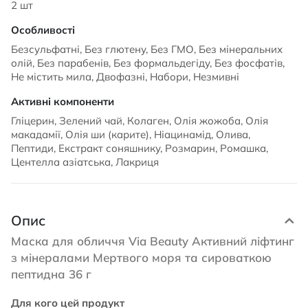
2 шт
Безсульфатні, Без глютену, Без ГМО, Без мінеральних
олій, Без парабенів, Без формальдегіду, Без фосфатів,
Не містить мила, Двофазні, Набори, Незмивні
Гліцерин, Зелений чай, Колаген, Олія жожоба, Олія
макадамії, Олія ши (карите), Ніацинамід, Олива,
Пептиди, Екстракт соняшнику, Розмарин, Ромашка,
Центелла азіатська, Лакриця
Опис
Маска для обличчя Via Beauty Активний ліфтинг
з мінералами Мертвого моря та сироваткою
пептидна 36 г
Для кого цей продукт