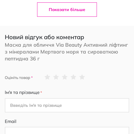
Показати більше
Новий відгук або коментар
Маска для обличчя Via Beauty Активний ліфтинг
з мінералами Мертвого моря та сироваткою
пептидна 36 г
1
2
3
4
5
Оцініть товар
star
stars
stars
stars
stars
Ім'я та прізвище
Email