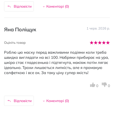
Відповісти
Коментарі (
0
)
Яна Поліщук
1 черв. 2026 р.
Оцініть товар
Роблю цю маску перед важливими подіями коли треба
швидко виглядати на всі 100. Набряки прибирає на ура,
шкіра стає гладесенька і підтягнута, макіяж потім лягає
ідеально. Трохи лишається липкість, але я промакую
салфеткою і все ок. За таку ціну супер якість!
0
0
Відповісти
Коментарі (
0
)