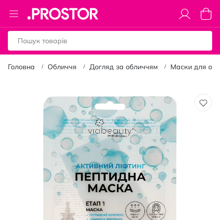
Toggle
Коши
Nav
Головна
Обличчя
Догляд за обличчям
Маски для об
Перейти
до
кінця
галереї
зображень