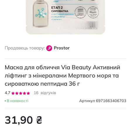
Перейти
до
Продавець товару:
Prostor
початку
галереї
зображень
Маска для обличчя Via Beauty Активний
ліфтинг з мінералами Мертвого моря та
сироваткою пептидна 36 г
Рейтинг:
4.7
16
відгуків
94
100
% of
В наявності
Артикул
6971663406703
31,90 ₴