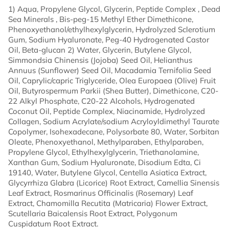
1) Aqua, Propylene Glycol, Glycerin, Peptide Complex , Dead
Sea Minerals , Bis-peg-15 Methyl Ether Dimethicone,
Phenoxyethanol/ethylhexylglycerin, Hydrolyzed Sclerotium
Gum, Sodium Hyaluronate, Peg-40 Hydrogenated Castor
Oil, Beta-glucan 2) Water, Glycerin, Butylene Glycol,
Simmondsia Chinensis (Jojoba) Seed Oil, Helianthus
Annuus (Sunflower) Seed Oil, Macadamia Ternifolia Seed
Oil, Caprylic/capric Triglyceride, Olea Europaea (Olive) Fruit
Oil, Butyrospermum Parkii (Shea Butter), Dimethicone, C20-
22 Alkyl Phosphate, C20-22 Alcohols, Hydrogenated
Coconut Oil, Peptide Complex, Niacinamide, Hydrolyzed
Collagen, Sodium Acrylate/sodium Acryloyldimethyl Taurate
Copolymer, Isohexadecane, Polysorbate 80, Water, Sorbitan
Oleate, Phenoxyethanol, Methylparaben, Ethylparaben,
Propylene Glycol, Ethylhexylglycerin, Triethanolamine,
Xanthan Gum, Sodium Hyaluronate, Disodium Edta, Ci
19140, Water, Butylene Glycol, Centella Asiatica Extract,
Glycyrrhiza Glabra (Licorice) Root Extract, Camellia Sinensis
Leaf Extract, Rosmarinus Officinalis (Rosemary) Leaf
Extract, Chamomilla Recutita (Matricaria) Flower Extract,
Scutellaria Baicalensis Root Extract, Polygonum
Cuspidatum Root Extract.