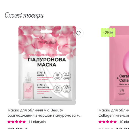
Схожі товари
-25%
Маска для обличчя Via Beauty
Маска для облич
розгладження зморшок гіалуронова +
Collagen інтенси
сироватка 30 г
розгладження 2
Рейтинг:
Рейтинг:
11
відгуків
10
від
93%
92%