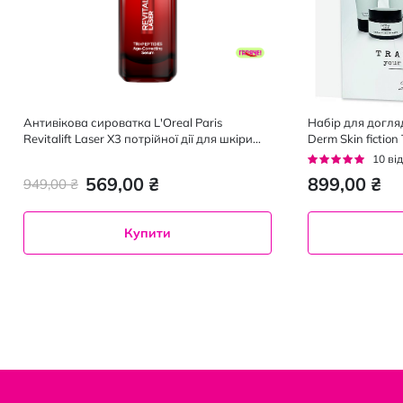
Антивікова сироватка L'Oreal Paris
Набір для догля
Revitalift Laser X3 потрійної дії для шкіри
Derm Skin fiction 
обличчя 30 мл
продуктів
Рейтинг:
10
від
92%
569,00 ₴
899,00 ₴
949,00 ₴
Купити