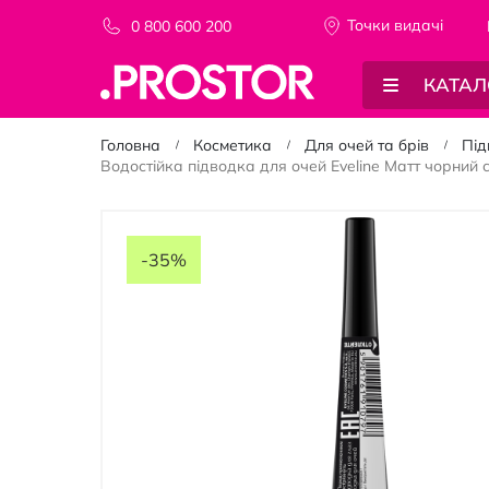
Точки видачi
0 800 600 200
КАТАЛ
Головна
Косметика
Для очей та брів
Під
Водостійка підводка для очей Eveline Матт чорний
Перейти
до
-35%
кінця
галереї
зображень