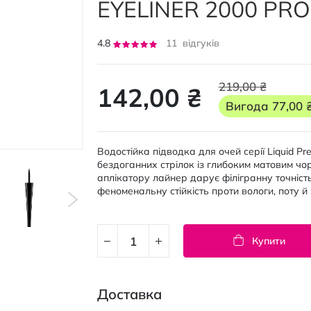
EYELINER 2000 PRO
Рейтинг:
4.8
11
відгуків
95
100
% of
219,00 ₴
142,00 ₴
Вигода
77,00 
Водостійка підводка для очей серії Liquid Pr
бездоганних стрілок із глибоким матовим чо
аплікатору лайнер дарує філігранну точність
феноменальну стійкість проти вологи, поту й
Купити
Доставка