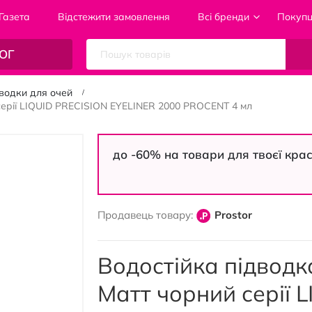
Газета
Відстежити замовлення
Всі бренди
Покуп
ОГ
водки для очей
 серії LIQUID PRECISION EYELINER 2000 PROCENT 4 мл
до -60% на товари для твоєї кра
Продавець товару:
Prostor
Водостійка підводка
Матт чорний серії 