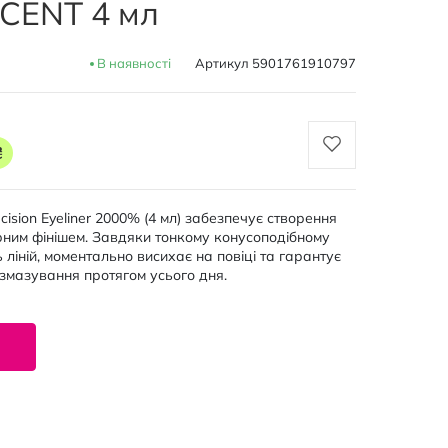
CENT 4 мл
В наявності
Артикул
5901761910797
₴
ecision Eyeliner 2000% (4 мл) забезпечує створення
рним фінішем. Завдяки тонкому конусоподібному
 ліній, моментально висихає на повіці та гарантує
 змазування протягом усього дня.