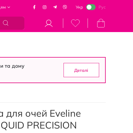
цям
Укр
Рус
Кошик
си та дому
Деталі
 для очей Eveline
LIQUID PRECISION