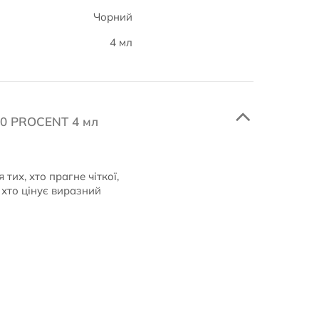
Чорний
4 мл
000 PROCENT 4 мл
их, хто прагне чіткої,
, хто цінує виразний