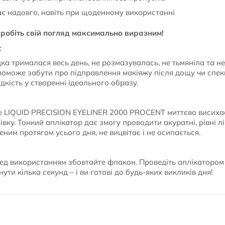
ає надовго, навіть при щоденному використанні
зробіть свій погляд максимально виразним!
с
ка трималася весь день, не розмазувалась, не тьмяніла та н
поможе забути про підправлення макіяжу після дощу чи спеки
идкість у створенні ідеального образу.
e LIQUID PRECISION EYELINER 2000 PROCENT миттєво висихає
вку. Тонкий аплікатор дає змогу проводити акуратні, рівні л
ним протягом усього дня, не вицвітає і не осипається.
ред використанням збовтайте флакон. Проведіть аплікатором 
нути кілька секунд – і ви готові до будь-яких викликів дня!