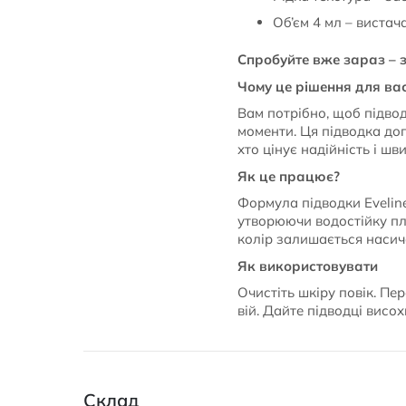
Об’єм 4 мл – вистач
Спробуйте вже зараз – 
Чому це рішення для ва
Вам потрібно, щоб підвод
моменти. Ця підводка до
хто цінує надійність і шв
Як це працює?
Формула підводки Evelin
утворюючи водостійку плі
колір залишається насиче
Як використовувати
Очистіть шкіру повік. Пе
вій. Дайте підводці висох
Склад