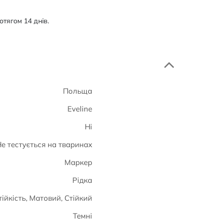
тягом 14 днів.
Польща
Eveline
Ні
е тестується на тваринах
Маркер
Рідка
ійкість, Матовий, Стійкий
Темні