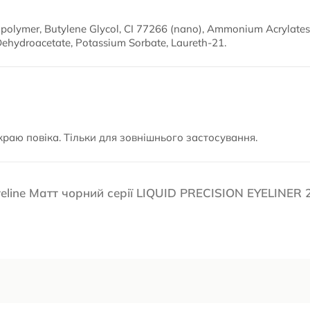
opolymer, Butylene Glycol, CI 77266 (nano), Ammonium Acrylate
hydroacetate, Potassium Sorbate, Laureth-21.
краю повіка. Тільки для зовнішнього застосування.
veline Матт чорний серії LIQUID PRECISION EYELINER