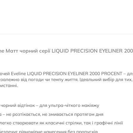
ine Матт чорний серії LIQUID PRECISION EYELINER 2
очей Eveline LIQUID PRECISION EYELINER 2000 PROCENT – для т
 незалежно від погоди чи темпу життя. Ідеальний вибір для тих
ристанні.
орний відтінок – для ультра-чіткого макіяжу
– не розтікається, не змивається протягом дня
егко створювати як класичні стрілки, так і графічні лінії
безпечує рівномірне нанесення без пропусків