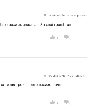
0 людей знайшли це корисним
 то трохи змивається. За свої гроші топ
0
0
0 людей знайшли це корисним
 за те що трохи довго висихає якщо
0
0