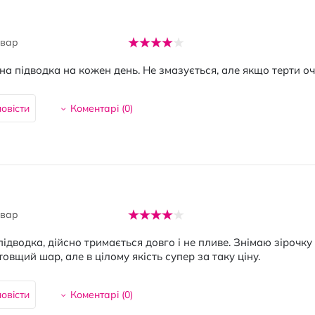
овар
а підводка на кожен день. Не змазується, але якщо терти очі
овісти
Коментарі (
0
)
овар
ідводка, дійсно тримається довго і не пливе. Знімаю зірочку
товщий шар, але в цілому якість супер за таку ціну.
овісти
Коментарі (
0
)