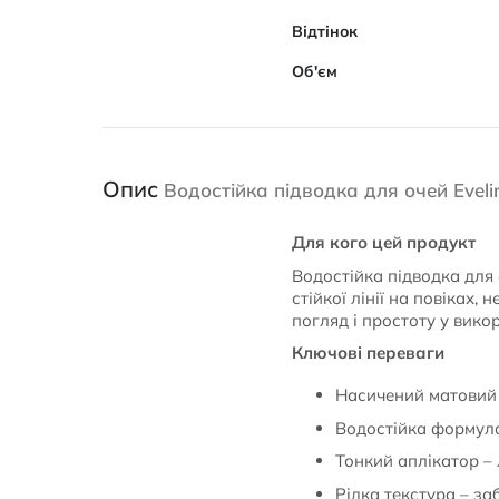
Відтінок
Об'єм
Опис
Водостійка підводка для очей Evel
Для кого цей продукт
Водостійка підводка для 
стійкої лінії на повіках,
погляд і простоту у вико
Ключові переваги
Насичений матовий ч
Водостійка формула 
Тонкий аплікатор – л
Рідка текстура – за