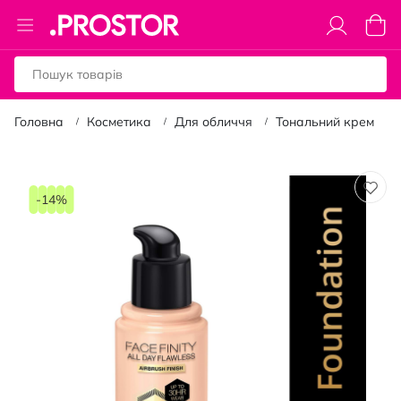
Toggle
Коши
Nav
Головна
Косметика
Для обличчя
Тональний крем
Перейти
до
-14%
кінця
галереї
зображень