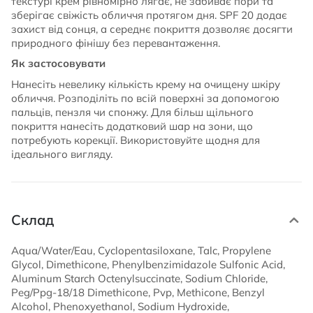
текстурі крем рівномірно лягає, не забиває пори та
зберігає свіжість обличчя протягом дня. SPF 20 додає
захист від сонця, а середнє покриття дозволяє досягти
природного фінішу без перевантаження.
Як застосовувати
Нанесіть невелику кількість крему на очищену шкіру
обличчя. Розподіліть по всій поверхні за допомогою
пальців, пензля чи спонжу. Для більш щільного
покриття нанесіть додатковий шар на зони, що
потребують корекції. Використовуйте щодня для
ідеального вигляду.
Склад
Aqua/Water/Eau, Cyclopentasiloxane, Talc, Propylene
Glycol, Dimethicone, Phenylbenzimidazole Sulfonic Acid,
Aluminum Starch Octenylsuccinate, Sodium Chloride,
Peg/Ppg-18/18 Dimethicone, Pvp, Methicone, Benzyl
Alcohol, Phenoxyethanol, Sodium Hydroxide,