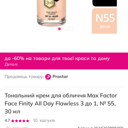
Перейти
до
до -60% на товари для твоєї краси та дому
початку
Деталі
галереї
зображень
Продавець товару:
Prostor
Тональний крем для обличчя Max Factor
Face Finity All Day Flawless 3 до 1, № 55,
30 мл
Рейтинг:
4.7
10
відгуків
94
100
% of