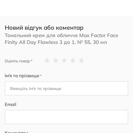
Новий відгук або коментар
Тональний крем для обличчя Max Factor Face
Finity All Day Flawless 3 до 1, № 55, 30 мл
1
2
3
4
5
Оцініть товар
star
stars
stars
stars
stars
Ім'я та прізвище
Email
Коментар