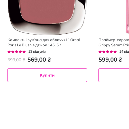
Компактні рум’яна для обличчя L`Oréal
Праймер-сироват
Paris Le Blush відтінок 145, 5 г
Grippy Serum Pri
30 мл
Рейтинг:
Рейтинг:
13
відгуків
14
від
92%
93%
569,00 ₴
599,00 ₴
599,00 ₴
Купити