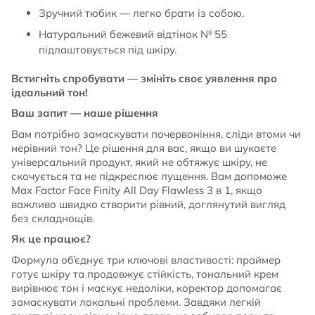
Зручний тюбик — легко брати із собою.
Натуральний бежевий відтінок № 55
підлаштовується під шкіру.
Встигніть спробувати — змініть своє уявлення про
ідеальний тон!
Ваш запит — наше рішення
Вам потрібно замаскувати почервоніння, сліди втоми чи
нерівний тон? Це рішення для вас, якщо ви шукаєте
універсальний продукт, який не обтяжує шкіру, не
скочується та не підкреслює лущення. Вам допоможе
Max Factor Face Finity All Day Flawless 3 в 1, якщо
важливо швидко створити рівний, доглянутий вигляд
без складнощів.
Як це працює?
Формула об’єднує три ключові властивості: праймер
готує шкіру та продовжує стійкість, тональний крем
вирівнює тон і маскує недоліки, коректор допомагає
замаскувати локальні проблеми. Завдяки легкій