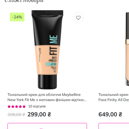
-24%
Тональний крем для обличчя Maybelline
Тональний крем 
New York Fit Me з матовим фінішем відтінок
Face Finity All D
106 Peach Beige 30 мл
мл
Рейтинг:
10
відгуків
94%
299,00 ₴
649,00 ₴
398,00 ₴