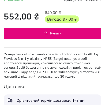
В наявності
Артикул
3616303999469
649,00 ₴
552,00 ₴
Вигода
97,00 ₴
Купити
Універсальний тональний крем Max Factor Facefinity All Day
Flawless 3-в-1 у відтінку № 55 (Beige) поєднує в собі
властивості праймера, консилера та стійкої тональної
основи. Засіб бездоганно маскує недоліки, вирівнює рельєф,
захищає шкіру завдяки SPF20 та забезпечує ультрастійкий
матовий фініш, який тримається до 30 годин.
Доставка
Орієнтовний термін доставки: 1–3 дні