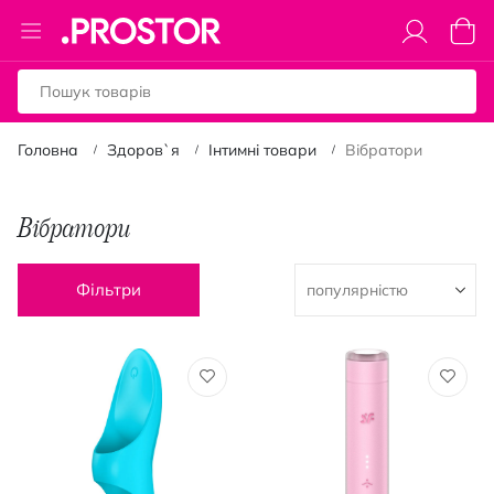
Toggle
Коши
Nav
Головна
Здоров`я
Інтимні товари
Вібратори
Вібратори
Фільтри