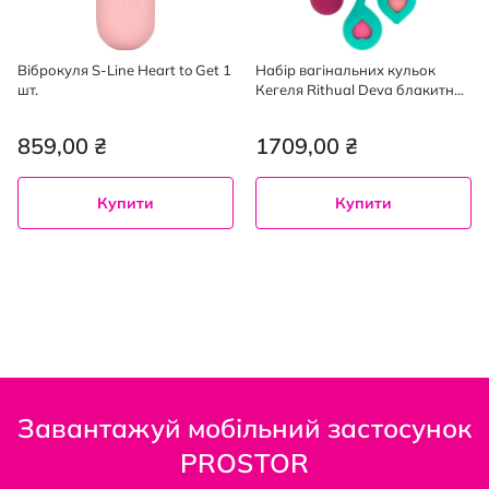
Віброкуля S-Line Heart to Get 1
Набір вагінальних кульок
шт.
Кегеля Rithual Deva блакитний
4 шт (25 г 40 г 60 г 60 г)
859,00 ₴
1709,00 ₴
Купити
Купити
Завантажуй мобільний застосунок
PROSTOR