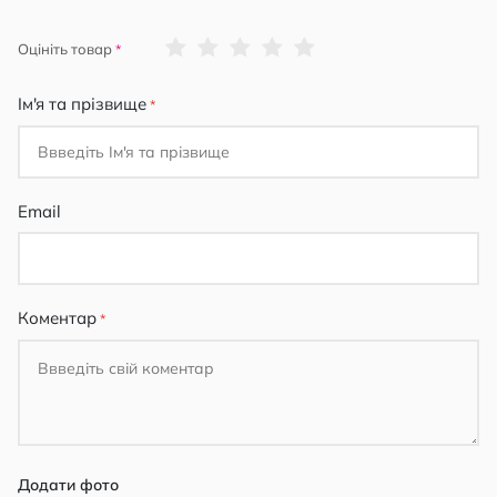
1
2
3
4
5
Оцініть товар
star
stars
stars
stars
stars
Ім'я та прізвище
Email
Коментар
Додати фото