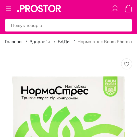
Toggle
Коши
Nav
Головна
Здоров`я
БАДи
Нормастрес Baum Pharm капс
Перейти
до
кінця
галереї
зображень