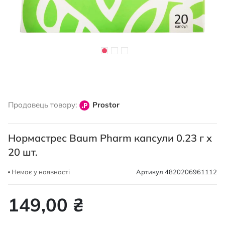
Перейти
до
Продавець товару:
Prostor
початку
галереї
зображень
Нормастрес Baum Pharm капсули 0.23 г х
20 шт.
Немає у наявності
Артикул
4820206961112
149,00 ₴