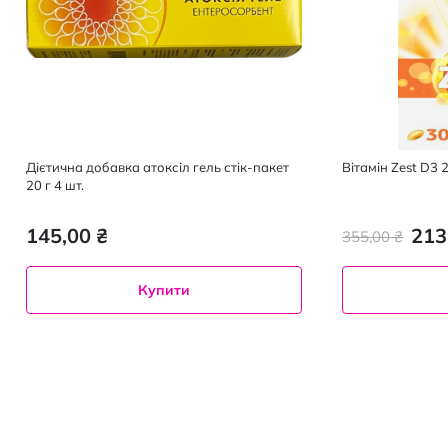
Дієтична добавка атоксіл гель стік-пакет
Вітамін Zest D3
20 г 4 шт.
145,00 ₴
213
355,00 ₴
Купити