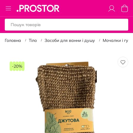
Toggle
Коши
Nav
Головна
Тіло
Засоби для ванни і душу
Мочалки і губ
Перейти
до
-20%
кінця
галереї
зображень