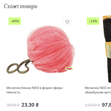
Схожі товари
-40%
-14%
Мочалка банна NEO в формі сфери
Мочалка NEO яп
Ніжність
«Бамбукове вугіл
23,30 ₴
97,
38,90 ₴
115,00 ₴