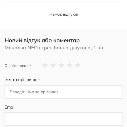
Немає відгуків
Новий відгук або коментар
Мочалка NEO стреп банна джутова, 1 шт.
1
2
3
4
5
Оцініть товар
star
stars
stars
stars
stars
Ім'я та прізвище
Email