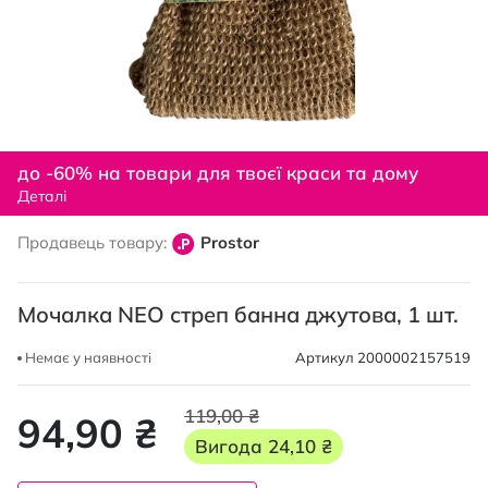
Перейти
до
до -60% на товари для твоєї краси та дому
початку
Деталі
галереї
зображень
Продавець товару:
Prostor
Мочалка NEO стреп банна джутова, 1 шт.
Немає у наявності
Артикул
2000002157519
119,00 ₴
94,90 ₴
Вигода
24,10 ₴