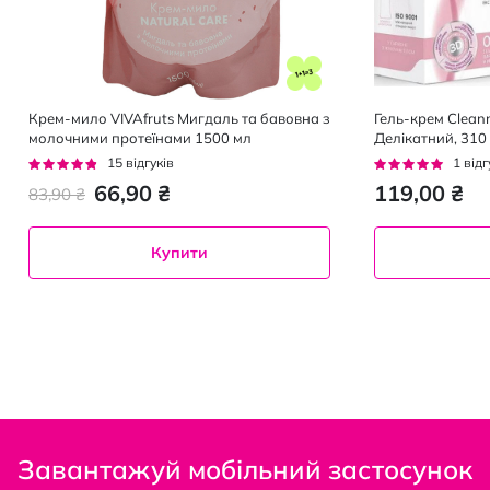
Крем-мило VIVAfruts Мигдаль та бавовна з
Гель-крем Cleann
молочними протеїнами 1500 мл
Делікатний, 310 
Рейтинг:
Рейтинг:
15
відгуків
1
відг
91%
100%
66,90 ₴
119,00 ₴
83,90 ₴
Купити
Завантажуй мобільний застосунок