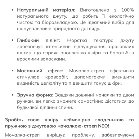
Натуральний матеріал:
Виготовлена з 100%
натурального джуту, що робить її екологічно
чистою та біорозкладною. Це ідеальний вибір для
шанувальників природного догляду.
Глибокий пілінг:
Жорстка текстура джуту
забезпечує інтенсивне відлущування ороговілих
клітин, що сприяє оновленню шкіри та боротьбі з
врослими волосками.
Масажний ефект:
Мочалка-стреп ефективно
стимулює кровообіг, допомагаючи зменшити
видимість целюліту та підвищити тонус шкіри.
Зручна форма:
Завдяки довжині мочалки та двом
ручкам, ви легко зможете самостійно дістатися до
будь-якої ділянки спини.
Зробіть свою шкіру неймовірно гладенькою та
пружною з джутовою мочалкою-стреп NEO!
Мочалка-стреп вирішує проблему, забезпечуючи