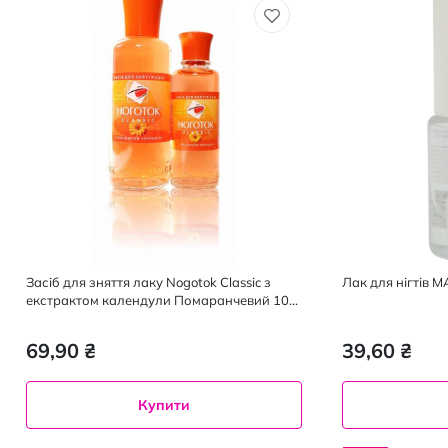
Засіб для зняття лаку Nogotok Classic з
Лак для нігтів MA
екстрактом календули Помаранчевий 100
мл
69,90 ₴
39,60 ₴
Купити