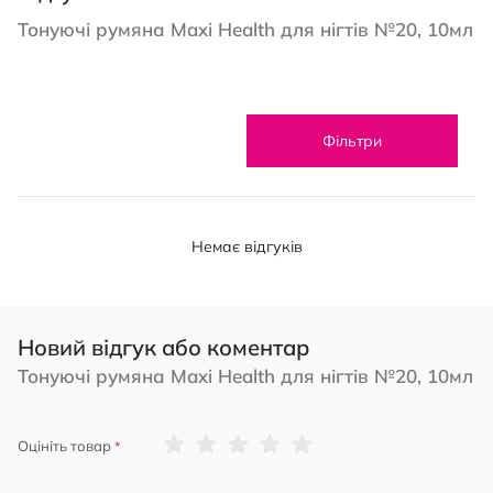
Тонуючі румяна Maxi Health для нігтів №20, 10мл
Фільтри
Немає відгуків
Новий відгук або коментар
Тонуючі румяна Maxi Health для нігтів №20, 10мл
1
2
3
4
5
Оцініть товар
star
stars
stars
stars
stars