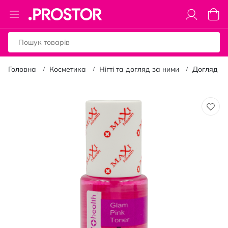
Toggle
Коши
Nav
Головна
Косметика
Нігті та догляд за ними
Догляд за
Перейти
до
кінця
галереї
зображень