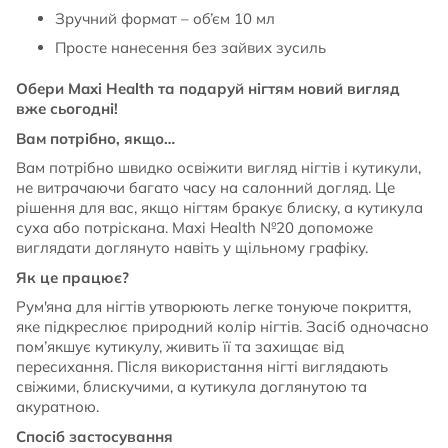
Зручний формат – об’єм 10 мл
Просте нанесення без зайвих зусиль
Обери Maxi Health та подаруй нігтям новий вигляд
вже сьогодні!
Вам потрібно, якщо…
Вам потрібно швидко освіжити вигляд нігтів і кутикули,
не витрачаючи багато часу на салонний догляд. Це
рішення для вас, якщо нігтям бракує блиску, а кутикула
суха або потріскана. Maxi Health №20 допоможе
виглядати доглянуто навіть у щільному графіку.
Як це працює?
Рум'яна для нігтів утворюють легке тонуюче покриття,
яке підкреслює природний колір нігтів. Засіб одночасно
пом’якшує кутикулу, живить її та захищає від
пересихання. Після використання нігті виглядають
свіжими, блискучими, а кутикула доглянутою та
акуратною.
Спосіб застосування