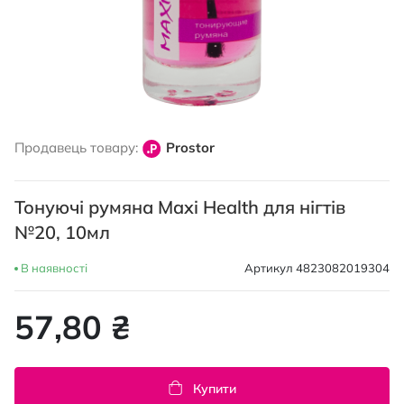
Перейти
до
Продавець товару:
Prostor
початку
галереї
зображень
Тонуючі румяна Maxi Health для нігтів
№20, 10мл
В наявності
Артикул
4823082019304
57,80 ₴
Купити