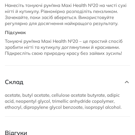
Нанесіть тонуючі рум'яна Maxi Health №20 на чисті сухі
нігті й кутикулу. Рівномірно розподіліть пензликом.
Зачекайте, поки засіб вбереться. Використовуйте
регулярно для досягнення найкращого результату.
Підсумок
Тонуючі рум'яна Maxi Health №20 – це простий спосіб
зробити нігті та кутикулу доглянутими й красивими.
Підкресліть свою природну красу без зайвих зусиль!
Склад
acetate, butyl acetate, cellulose acetate butyrate, adipic
acid, neopentyl glycol, trimellic anhydride copolymer,
ethocryl, dipropylene glycol benzoate, isopropyl alcohol.
Відгуки