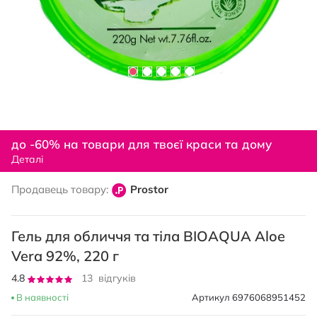
Перейти
до
до -60% на товари для твоєї краси та дому
початку
Деталі
галереї
зображень
Продавець товару:
Prostor
Гель для обличчя та тіла BIOAQUA Aloe
Vera 92%, 220 г
Рейтинг:
4.8
13
відгуків
95
100
% of
В наявності
Артикул
6976068951452