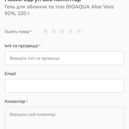
Гель для обличчя та тіла BIOAQUA Aloe Vera
92%, 220 г
1
2
3
4
5
Оцініть товар
star
stars
stars
stars
stars
Ім'я та прізвище
Email
Коментар