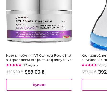
Крем для обличчя VT Cosmetics Reedle Shot
Крем для облич
з мікроголками та ефектом ліфтингу 50 мл
антивіковий з е
коника 50 мл
Рейтинг:
Рейтинг:
12
відгуків
20
від
92%
91%
989,00 ₴
392
1696,00 ₴
653,00 ₴
Купити