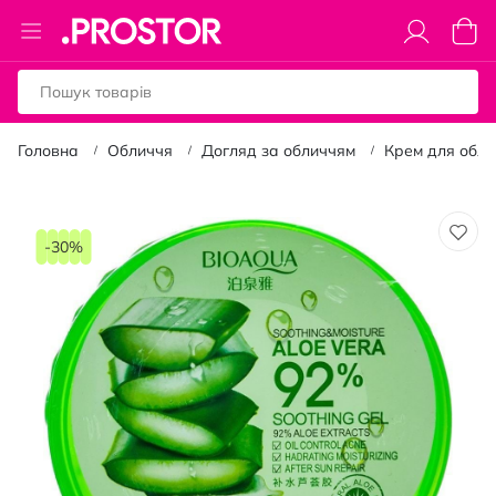
Toggle
Коши
Nav
Головна
Обличчя
Догляд за обличчям
Крем для обли
Перейти
до
-30%
кінця
галереї
зображень