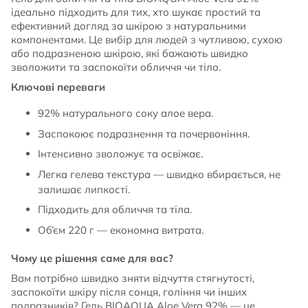
ідеально підходить для тих, хто шукає простий та
ефективний догляд за шкірою з натуральними
компонентами. Це вибір для людей з чутливою, сухою
або подразненою шкірою, які бажають швидко
зволожити та заспокоїти обличчя чи тіло.
Ключові переваги
92% натурального соку алое вера.
Заспокоює подразнення та почервоніння.
Інтенсивно зволожує та освіжає.
Легка гелева текстура — швидко вбирається, не
залишає липкості.
Підходить для обличчя та тіла.
Об’єм 220 г — економна витрата.
Чому це рішення саме для вас?
Вам потрібно швидко зняти відчуття стягнутості,
заспокоїти шкіру після сонця, гоління чи інших
подразників? Гель BIOAQUA Aloe Vera 92% — це