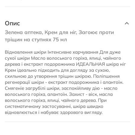
Опис
Зелена аптека, Крем для ніг, Загоює проти
тріщин на ступнях 75 мл
Відновлення шкіри Інтенсивне харчування Для дуже
сухої шкіри Масло волоського горіха, ялиці, чайного
дерева і екстракт подорожника ИДЕАЛЬНАЯ шкіра ніг
Крем ідеально підходить для догляду за сухою,
схильною до утворення тріщин шкірою. Поліпшення
регенерації шкіри - екстракт подорожника і алантоїн.
Смягеніе загрубілі шкіри, заспокійливу дію - масло
волоського горіха, алантоїн. Захист - віск, масла
волоського горіха, ялиці, чайного дерева. При
систематичному застосуванні, шкіра швидко
відновлюється і набуває здорового вигляду.