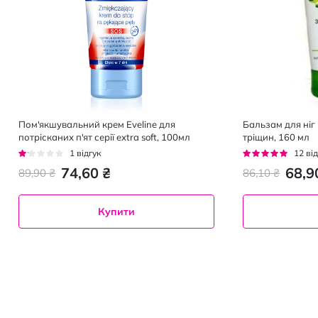
Пом'якшувальний крем Eveline для
Бальзам для ніг 
потрісканих п'ят серії extra soft, 100мл
тріщин, 160 мл
Рейтинг:
Рейтинг:
1
відгук
12
від
20%
92%
74,60 ₴
68,9
89,90 ₴
86,10 ₴
Купити