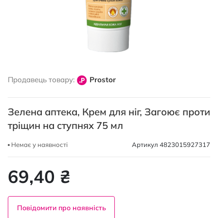
Перейти
до
Продавець товару:
Prostor
початку
галереї
зображень
Зелена аптека, Крем для ніг, Загоює проти
тріщин на ступнях 75 мл
Немає у наявності
Артикул
4823015927317
69,40 ₴
Повідомити про наявність