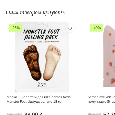
З цим товаром купують
-26%
-40%
Маска-шкарпетки для ніг Chamos Acaci
Sersanlove маск
Monster Foot відлущувальна 18 мл
полуницею Straw
Mask, 1 шт
99,00 ₴
57,2
135,00 ₴
95,50 ₴