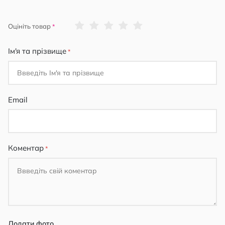
1
2
3
4
5
Оцініть товар
star
stars
stars
stars
stars
Ім'я та прізвище
Email
Коментар
Додати фото