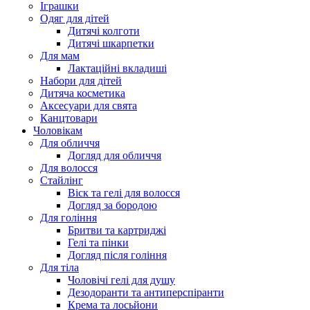
Іграшки
Одяг для дітей
Дитячі колготи
Дитячі шкарпетки
Для мам
Лактаційні вкладиші
Набори для дітей
Дитяча косметика
Аксесуари для свята
Канцтовари
Чоловікам
Для обличчя
Догляд для обличчя
Для волосся
Стайлінг
Віск та гелі для волосся
Догляд за бородою
Для гоління
Бритви та картриджі
Гелі та пінки
Догляд після гоління
Для тіла
Чоловічі гелі для душу
Дезодоранти та антиперспіранти
Крема та лосьйони