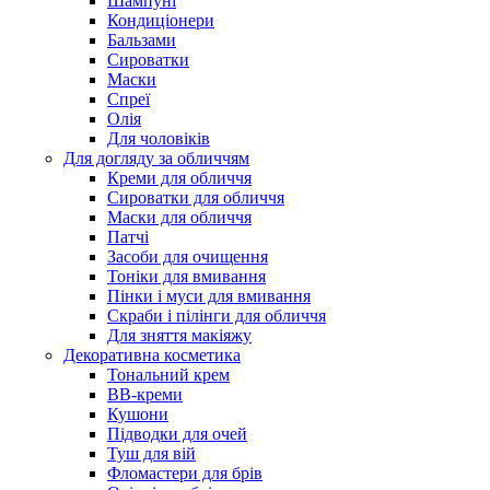
Шампуні
Кондиціонери
Бальзами
Сироватки
Маски
Спреї
Олія
Для чоловіків
Для догляду за обличчям
Креми для обличчя
Сироватки для обличчя
Маски для обличчя
Патчі
Засоби для очищення
Тоніки для вмивання
Пінки і муси для вмивання
Скраби і пілінги для обличчя
Для зняття макіяжу
Декоративна косметика
Тональний крем
BB-креми
Кушони
Підводки для очей
Туш для вій
Фломастери для брів