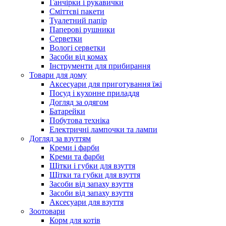
Ганчірки і рукавички
Сміттєві пакети
Туалетний папір
Паперові рушники
Серветки
Вологі серветки
Засоби від комах
Інструменти для прибирання
Товари для дому
Аксесуари для приготування їжі
Посуд і кухонне приладдя
Догляд за одягом
Батарейки
Побутова техніка
Електричні лампочки та лампи
Догляд за взуттям
Креми і фарби
Креми та фарби
Щітки і губки для взуття
Щітки та губки для взуття
Засоби від запаху взуття
Засоби від запаху взуття
Аксесуари для взуття
Зоотовари
Корм для котів