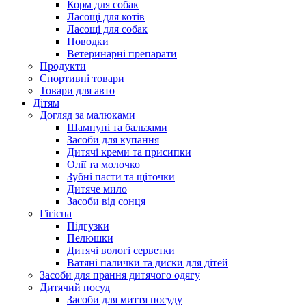
Корм для собак
Ласощі для котів
Ласощі для собак
Поводки
Ветеринарні препарати
Продукти
Спортивні товари
Товари для авто
Дітям
Догляд за малюками
Шампуні та бальзами
Засоби для купання
Дитячі креми та присипки
Олії та молочко
Зубні пасти та щіточки
Дитяче мило
Засоби від сонця
Гігієна
Підгузки
Пелюшки
Дитячі вологі серветки
Ватяні палички та диски для дітей
Засоби для прання дитячого одягу
Дитячий посуд
Засоби для миття посуду