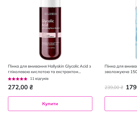
Пінка для вмивання Hollyskin Glycolic Acid з
Пінка для вмива
гліколевою кислотою та екстрактом
зволожуюча 150
кленового соку 150 мл
Рейтинг:
11
відгуків
95%
272,00 ₴
179
239,00 ₴
Купити