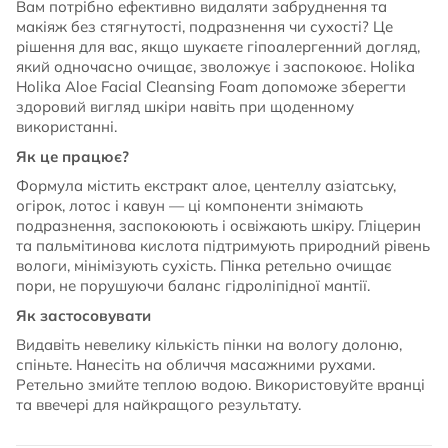
Вам потрібно ефективно видаляти забруднення та
макіяж без стягнутості, подразнення чи сухості? Це
рішення для вас, якщо шукаєте гіпоалергенний догляд,
який одночасно очищає, зволожує і заспокоює. Holika
Holika Aloe Facial Cleansing Foam допоможе зберегти
здоровий вигляд шкіри навіть при щоденному
використанні.
Як це працює?
Формула містить екстракт алое, центеллу азіатську,
огірок, лотос і кавун — ці компоненти знімають
подразнення, заспокоюють і освіжають шкіру. Гліцерин
та пальмітинова кислота підтримують природний рівень
вологи, мінімізують сухість. Пінка ретельно очищає
пори, не порушуючи баланс гідроліпідної мантії.
Як застосовувати
Видавіть невелику кількість пінки на вологу долоню,
спіньте. Нанесіть на обличчя масажними рухами.
Ретельно змийте теплою водою. Використовуйте вранці
та ввечері для найкращого результату.