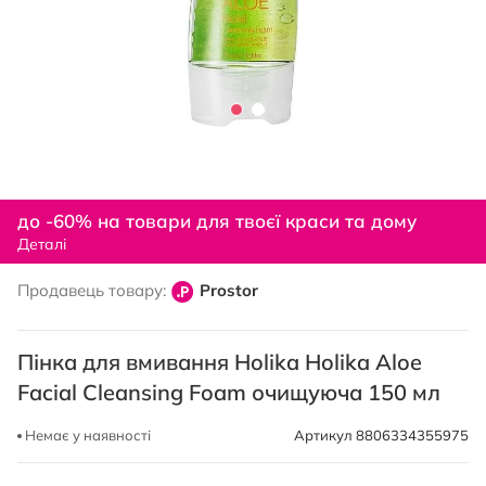
Перейти
до
до -60% на товари для твоєї краси та дому
початку
Деталі
галереї
зображень
Продавець товару:
Prostor
Пінка для вмивання Holika Holika Aloe
Facial Cleansing Foam очищуюча 150 мл
Немає у наявності
Артикул
8806334355975