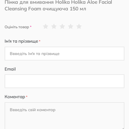
Пінка для вмивання Holika Holika Aloe Facial
Cleansing Foam очищуюча 150 мл
1
2
3
4
5
Оцініть товар
star
stars
stars
stars
stars
Ім'я та прізвище
Email
Коментар