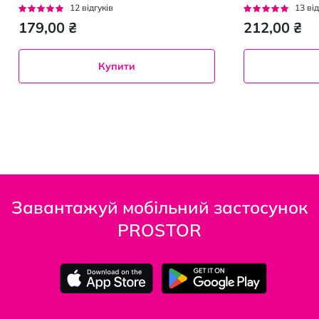
оновлення шкіри
Рейтинг:
Рейтинг:
12
відгуків
13
від
250 мл
92%
95%
179,00 ₴
212,00 ₴
Купити
Завантажуй мобільний застосунок
PROSTOR