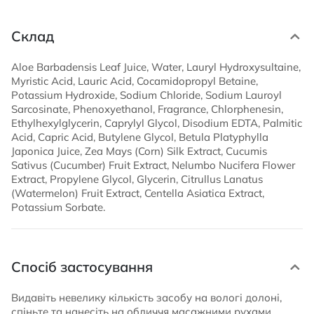
Склад
Aloe Barbadensis Leaf Juice, Water, Lauryl Hydroxysultaine,
Myristic Acid, Lauric Acid, Cocamidopropyl Betaine,
Potassium Hydroxide, Sodium Chloride, Sodium Lauroyl
Sarcosinate, Phenoxyethanol, Fragrance, Chlorphenesin,
Ethylhexylglycerin, Caprylyl Glycol, Disodium EDTA, Palmitic
Acid, Capric Acid, Butylene Glycol, Betula Platyphylla
Japonica Juice, Zea Mays (Corn) Silk Extract, Cucumis
Sativus (Cucumber) Fruit Extract, Nelumbo Nucifera Flower
Extract, Propylene Glycol, Glycerin, Citrullus Lanatus
(Watermelon) Fruit Extract, Centella Asiatica Extract,
Potassium Sorbate.
Спосіб застосування
Видавіть невелику кількість засобу на вологі долоні,
спіньте та нанесіть на обличчя масажними рухами.