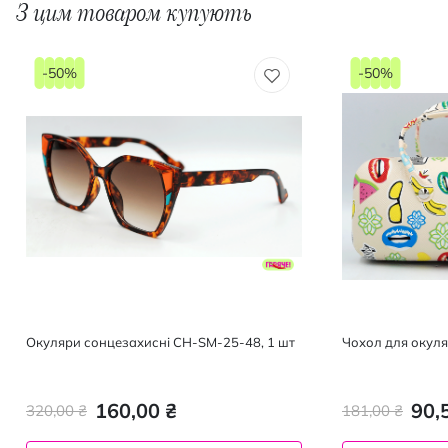
З цим товаром купують
-50%
-50%
Окуляри сонцезахисні CH-SM-25-48, 1 шт
160,00 ₴
90,
320,00 ₴
181,00 ₴