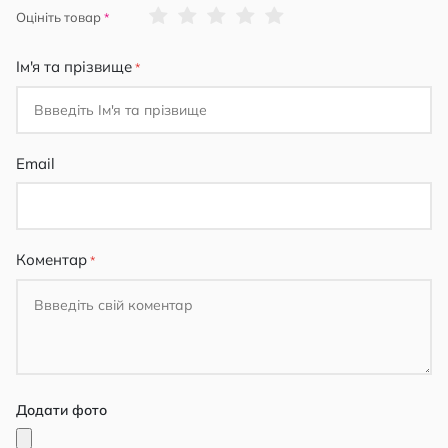
1
2
3
4
5
Оцініть товар
star
stars
stars
stars
stars
Ім'я та прізвище
Email
Коментар
Додати фото