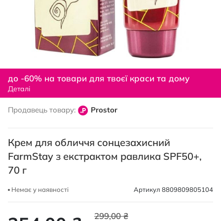
Перейти
до
до -60% на товари для твоєї краси та дому
початку
Деталі
галереї
зображень
Продавець товару:
Prostor
Крем для обличчя сонцезахисний
FarmStay з екстрактом равлика SPF50+,
70 г
Немає у наявності
Артикул
8809809805104
299,00 ₴