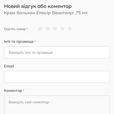
Новий відгук або коментар
Крем-бальзам Еліксір Венотонус 75 мл
1
2
3
4
5
Оцініть товар
star
stars
stars
stars
stars
Ім'я та прізвище
Email
Коментар