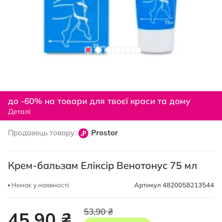
Перейти
до
до -60% на товари для твоєї краси та дому
початку
Деталі
галереї
зображень
Продавець товару:
Prostor
Крем-бальзам Еліксір Венотонус 75 мл
Немає у наявності
Артикул
4820058213544
53,90 ₴
45,90 ₴