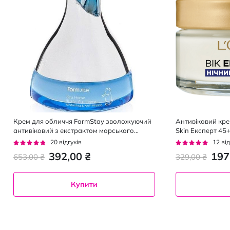
Крем для обличчя FarmStay зволожуючий
Антивіковий крем
антивіковий з екстрактом морського
Skin Експерт 45+
коника 50 мл
Рейтинг:
Рейтинг:
20
відгуків
12
від
91%
92%
392,00 ₴
197
653,00 ₴
329,00 ₴
Купити