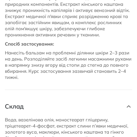
природних компонентів. Екстракт кінського каштана
знижує проникність капілярів і активує венозний відтік.
Екстракт медичної п'явки сприяє розрідженню крові та
запобігає застійним явищам, а комплекс рослинних
олій пом'якшує шкіру, забезпечуючи глибоке
проникнення активних речовин у тканини.
Спосіб застосування:
Нанесіть бальзам на проблемні ділянки шкіри 2–3 рази
на день. Розподіляйте засіб легкими масажними рухами
в напрямку знизу вгору від стопи до стегна до повного
вбирання. Курс застосування зазвичай становить 2–4
тижні.
Склад
Вода, вазелінова олія, моностеарат гліцерину,
тріцетеарет-4-фосфат, екстракт слини п’явки медичної,
золотого вуса, маклюри, кінського каштана та гінкго