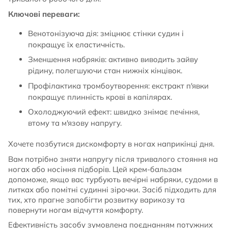
Ключові переваги:
Венотонізуюча дія: зміцнює стінки судин і
покращує їх еластичність.
Зменшення набряків: активно виводить зайву
рідину, полегшуючи стан нижніх кінцівок.
Профілактика тромбоутворення: екстракт п'явки
покращує плинність крові в капілярах.
Охолоджуючий ефект: швидко знімає печіння,
втому та м'язову напругу.
Хочете позбутися дискомфорту в ногах наприкінці дня.
Вам потрібно зняти напругу після тривалого стояння на
ногах або носіння підборів. Цей крем-бальзам
допоможе, якщо вас турбують вечірні набряки, судоми в
литках або помітні судинні зірочки. Засіб підходить для
тих, хто прагне запобігти розвитку варикозу та
повернути ногам відчуття комфорту.
Ефективність засобу зумовлена поєднанням потужних