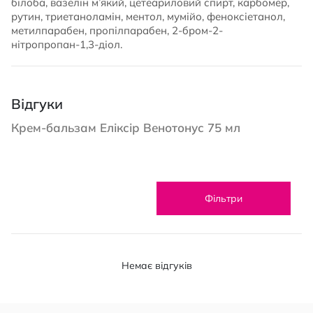
білоба, вазелін м’який, цетеариловий спирт, карбомер,
рутин, триетаноламін, ментол, мумійо, феноксіетанол,
метилпарабен, пропілпарабен, 2-бром-2-
нітропропан-1,3-діол.
Відгуки
Крем-бальзам Еліксір Венотонус 75 мл
Фільтри
Немає відгуків