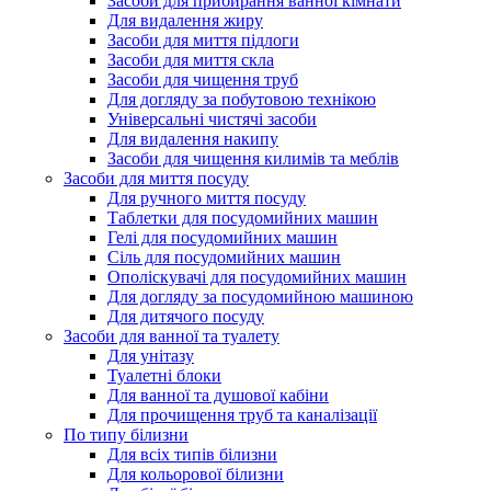
Засоби для прибирання ванної кімнати
Для видалення жиру
Засоби для миття підлоги
Засоби для миття скла
Засоби для чищення труб
Для догляду за побутовою технікою
Універсальні чистячі засоби
Для видалення накипу
Засоби для чищення килимів та меблів
Засоби для миття посуду
Для ручного миття посуду
Таблетки для посудомийних машин
Гелі для посудомийних машин
Сіль для посудомийних машин
Ополіскувачі для посудомийних машин
Для догляду за посудомийною машиною
Для дитячого посуду
Засоби для ванної та туалету
Для унітазу
Туалетні блоки
Для ванної та душової кабіни
Для прочищення труб та каналізації
По типу білизни
Для всіх типів білизни
Для кольорової білизни