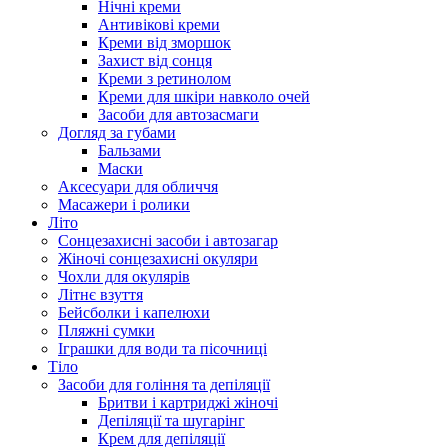
Нічні креми
Антивікові креми
Креми від зморшок
Захист від сонця
Креми з ретинолом
Креми для шкіри навколо очей
Засоби для автозасмаги
Догляд за губами
Бальзами
Маски
Аксесуари для обличчя
Масажери і ролики
Літо
Сонцезахисні засоби і автозагар
Жіночі сонцезахисні окуляри
Чохли для окулярів
Літнє взуття
Бейсболки і капелюхи
Пляжні сумки
Іграшки для води та пісочниці
Тіло
Засоби для гоління та депіляції
Бритви і картриджі жіночі
Депіляції та шугарінг
Крем для депіляції