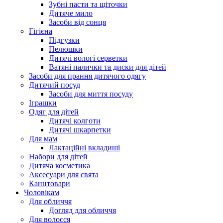
Зубні пасти та щіточки
Дитяче мило
Засоби від сонця
Гігієна
Підгузки
Пелюшки
Дитячі вологі серветки
Ватяні палички та диски для дітей
Засоби для прання дитячого одягу
Дитячий посуд
Засоби для миття посуду
Іграшки
Одяг для дітей
Дитячі колготи
Дитячі шкарпетки
Для мам
Лактаційні вкладиші
Набори для дітей
Дитяча косметика
Аксесуари для свята
Канцтовари
Чоловікам
Для обличчя
Догляд для обличчя
Для волосся