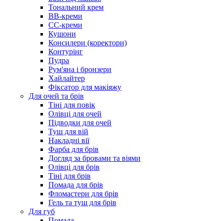
Тональний крем
BB-креми
CC-креми
Кушони
Консилери (коректори)
Контурінг
Пудра
Рум'яна і бронзери
Хайлайтер
Фіксатор для макіяжу
Для очей та брів
Тіні для повік
Олівці для очей
Підводки для очей
Туш для вій
Накладні вії
Фарба для брів
Догляд за бровами та віями
Олівці для брів
Тіні для брів
Помада для брів
Фломастери для брів
Гель та туш для брів
Для губ
Помада