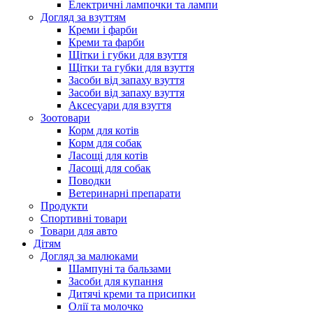
Електричні лампочки та лампи
Догляд за взуттям
Креми і фарби
Креми та фарби
Щітки і губки для взуття
Щітки та губки для взуття
Засоби від запаху взуття
Засоби від запаху взуття
Аксесуари для взуття
Зоотовари
Корм для котів
Корм для собак
Ласощі для котів
Ласощі для собак
Поводки
Ветеринарні препарати
Продукти
Спортивні товари
Товари для авто
Дітям
Догляд за малюками
Шампуні та бальзами
Засоби для купання
Дитячі креми та присипки
Олії та молочко