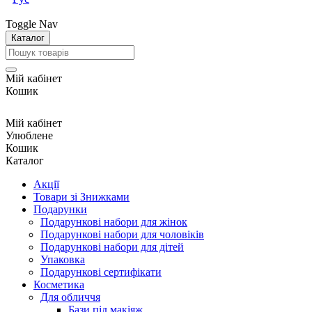
Toggle Nav
Каталог
Мій кабінет
Кошик
Мій кабінет
Улюблене
Кошик
Каталог
Акції
Товари зі Знижками
Подарунки
Подарункові набори для жінок
Подарункові набори для чоловіків
Подарункові набори для дітей
Упаковка
Подарункові сертифікати
Косметика
Для обличчя
Бази під макіяж