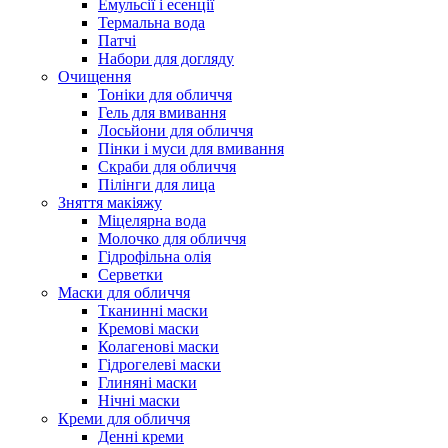
Емульсії і есенції
Термальна вода
Патчі
Набори для догляду
Очищення
Тоніки для обличчя
Гель для вмивання
Лосьйони для обличчя
Пінки і муси для вмивання
Скраби для обличчя
Пілінги для лица
Зняття макіяжу
Міцелярна вода
Молочко для обличчя
Гідрофільна олія
Серветки
Маски для обличчя
Тканинні маски
Кремові маски
Колагенові маски
Гідрогелеві маски
Глиняні маски
Нічні маски
Креми для обличчя
Денні креми