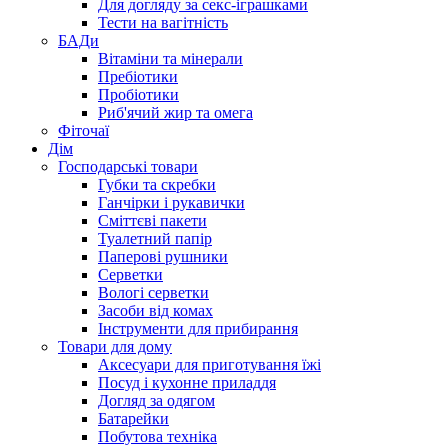
Для догляду за секс-іграшками
Тести на вагітність
БАДи
Вітаміни та мінерали
Пребіотики
Пробіотики
Риб'ячий жир та омега
Фіточаї
Дім
Господарські товари
Губки та скребки
Ганчірки і рукавички
Сміттєві пакети
Туалетний папір
Паперові рушники
Серветки
Вологі серветки
Засоби від комах
Інструменти для прибирання
Товари для дому
Аксесуари для приготування їжі
Посуд і кухонне приладдя
Догляд за одягом
Батарейки
Побутова техніка