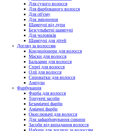
Для сухого волосся
Для фарбованого волосся
Для об'єму
Для зміцнення
Шампуні від лупи
Безсульфатні шампуні
Для чоловіків
Шампуні для дітей
Догляд за волоссям
Кондиціонери для волосся
Маски для волосся
Бальзами для волосся
Спреї для волосся
Олії для волосся
Сироватки для волосся
Ампули
Фарбування
Фарба для волосся
Тонуючі засоби
Безаміачні фарби
Аміачні фарби
Окислювачі для волосся
Для зафарбовування сивини
Засоби від випадання волосся
Набори для догляду за волоссям