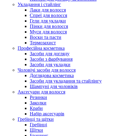
Укладання і стайлінг
Лаки для волосся
Спреї для волосся
Гели для укладки
Пінки для волосся
Муси для волосся
Воски та пасти
Термозахист
Професійна косметика
Засоби для догляду
Засоби з фарбування
Засоби для укладки
Чоловічі засоби для волосся
Доглядова косметика
Засоби для укладання та стайлінгу
Шампуні для чоловіків
Аксесуари для волосся
Резинки
Заколки
Краби
Набір аксесуарів
Гребінці та щітки
Гребінці
Щітки
Брашинг