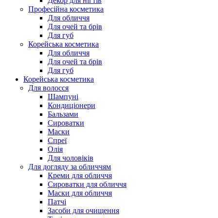
Декор для нігтів
Професійна косметика
Для обличчя
Для очей та брів
Для губ
Корейська косметика
Для обличчя
Для очей та брів
Для губ
Корейська косметика
Для волосся
Шампуні
Кондиціонери
Бальзами
Сироватки
Маски
Спреї
Олія
Для чоловіків
Для догляду за обличчям
Креми для обличчя
Сироватки для обличчя
Маски для обличчя
Патчі
Засоби для очищення