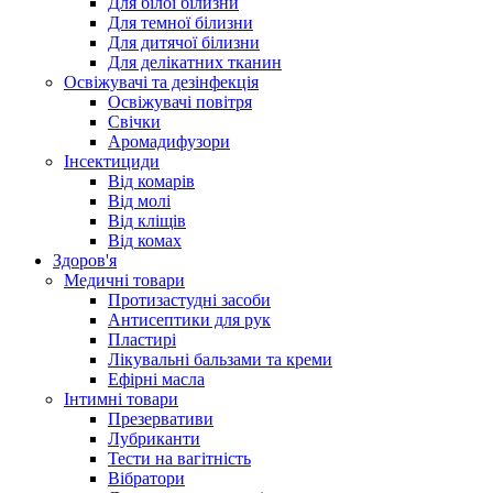
Для білої білизни
Для темної білизни
Для дитячої білизни
Для делікатних тканин
Освіжувачі та дезінфекція
Освіжувачі повітря
Свічки
Аромадифузори
Інсектициди
Від комарів
Від молі
Від кліщів
Від комах
Здоров'я
Медичні товари
Протизастудні засоби
Антисептики для рук
Пластирі
Лікувальні бальзами та креми
Ефірні масла
Інтимні товари
Презервативи
Лубриканти
Тести на вагітність
Вібратори