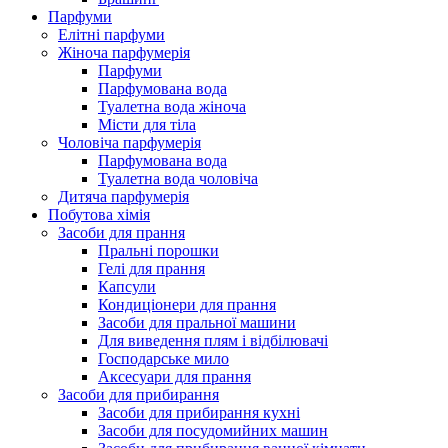
Парфуми
Елітні парфуми
Жіноча парфумерія
Парфуми
Парфумована вода
Туалетна вода жіноча
Місти для тіла
Чоловіча парфумерія
Парфумована вода
Туалетна вода чоловіча
Дитяча парфумерія
Побутова хімія
Засоби для прання
Пральні порошки
Гелі для прання
Капсули
Кондиціонери для прання
Засоби для пральної машини
Для виведення плям і відбілювачі
Господарське мило
Аксесуари для прання
Засоби для прибирання
Засоби для прибирання кухні
Засоби для посудомийних машин