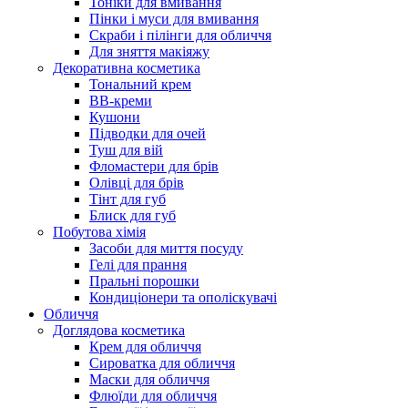
Тоніки для вмивання
Пінки і муси для вмивання
Скраби і пілінги для обличчя
Для зняття макіяжу
Декоративна косметика
Тональний крем
BB-креми
Кушони
Підводки для очей
Туш для вій
Фломастери для брів
Олівці для брів
Тінт для губ
Блиск для губ
Побутова хімія
Засоби для миття посуду
Гелі для прання
Пральні порошки
Кондиціонери та ополіскувачі
Обличчя
Доглядова косметика
Крем для обличчя
Сироватка для обличчя
Маски для обличчя
Флюїди для обличчя