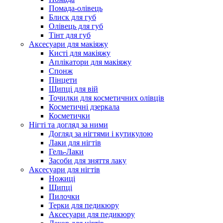
Помада-олівець
Блиск для губ
Олівець для губ
Тінт для губ
Аксесуари для макіяжу
Кисті для макіяжу
Аплікатори для макіяжу
Спонж
Пінцети
Щипці для вій
Точилки для косметичних олівців
Косметичні дзеркала
Косметички
Нігті та догляд за ними
Догляд за нігтями і кутикулою
Лаки для нігтів
Гель-Лаки
Засоби для зняття лаку
Аксесуари для нігтів
Ножиці
Щипці
Пилочки
Терки для педикюру
Аксесуари для педикюру