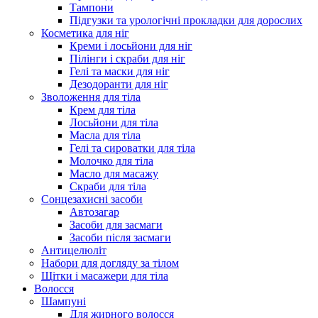
Тампони
Підгузки та урологічні прокладки для дорослих
Косметика для ніг
Креми і лосьйони для ніг
Пілінги і скраби для ніг
Гелі та маски для ніг
Дезодоранти для ніг
Зволоження для тіла
Крем для тіла
Лосьйони для тіла
Масла для тіла
Гелі та сироватки для тіла
Молочко для тіла
Масло для масажу
Скраби для тіла
Сонцезахисні засоби
Автозагар
Засоби для засмаги
Засоби після засмаги
Антицелюліт
Набори для догляду за тілом
Щітки і масажери для тіла
Волосся
Шампуні
Для жирного волосся