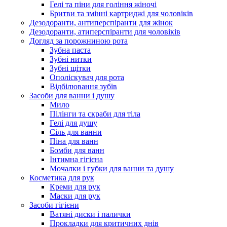
Гелі та піни для гоління жіночі
Бритви та змінні картриджі для чоловіків
Дезодоранти, антиперспіранти для жінок
Дезодоранти, атиперспіранти для чоловіків
Догляд за порожниною рота
Зубна паста
Зубні нитки
Зубні щітки
Ополіскувач для рота
Відбілювання зубів
Засоби для ванни і душу
Мило
Пілінги та скраби для тіла
Гелі для душу
Сіль для ванни
Піна для ванн
Бомби для ванн
Інтимна гігієна
Мочалки і губки для ванни та душу
Косметика для рук
Креми для рук
Маски для рук
Засоби гігієни
Ватяні диски і палички
Прокладки для критичних днів