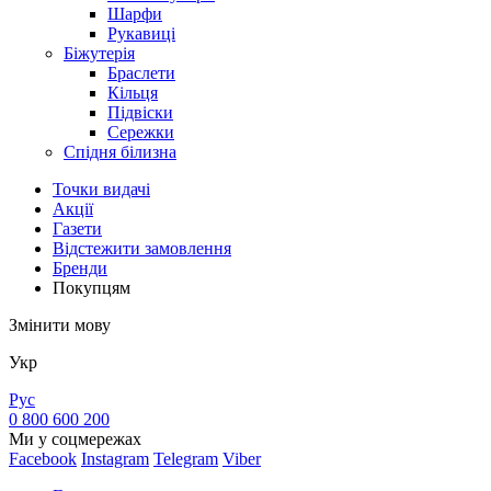
Шарфи
Рукавиці
Біжутерія
Браслети
Кільця
Підвіски
Сережки
Спідня білизна
Точки видачi
Акції
Газети
Відстежити замовлення
Бренди
Покупцям
Змінити мову
Укр
Рус
0 800 600 200
Ми у соцмережах
Facebook
Instagram
Telegram
Viber