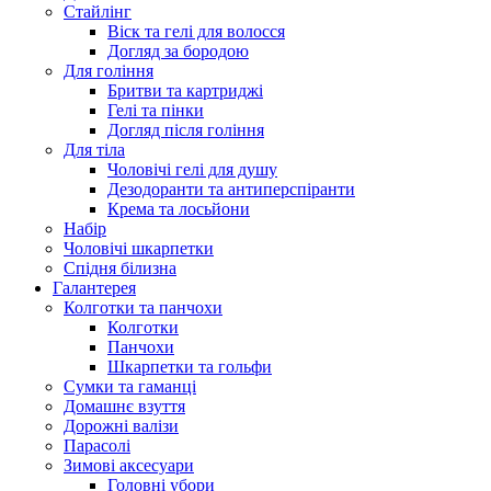
Стайлінг
Віск та гелі для волосся
Догляд за бородою
Для гоління
Бритви та картриджі
Гелі та пінки
Догляд після гоління
Для тіла
Чоловічі гелі для душу
Дезодоранти та антиперспіранти
Крема та лосьйони
Набір
Чоловічі шкарпетки
Спідня білизна
Галантерея
Колготки та панчохи
Колготки
Панчохи
Шкарпетки та гольфи
Сумки та гаманці
Домашнє взуття
Дорожні валізи
Парасолі
Зимові аксесуари
Головні убори