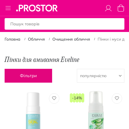
Toggle
Коши
Nav
Головна
Обличчя
Очищення обличчя
Пінки і муси дл
Пінки для вмивання Eveline
Фільтри
-14%