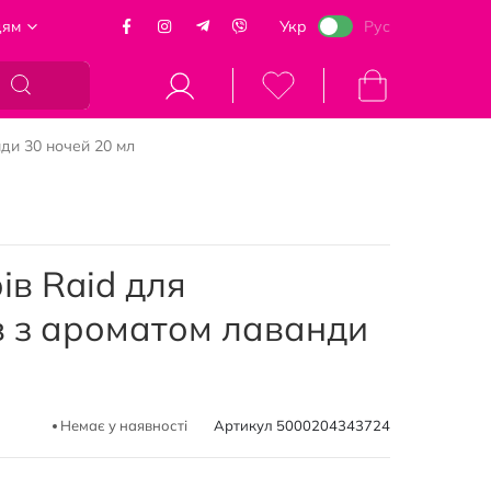
цям
Укр
Рус
Кошик
ди 30 ночей 20 мл
ів Raid для
в з ароматом лаванди
Немає у наявності
Артикул
5000204343724