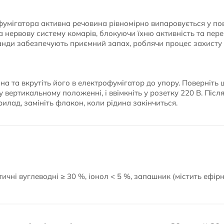
фумігатора активна речовина рівномірно випаровується у пов
 нервову систему комарів, блокуючи їхню активність та пе
анди забезпечують приємний запах, роблячи процес захисту
на та вкрутіть його в електрофумігатор до упору. Поверніть 
вертикальному положенні, і ввімкніть у розетку 220 В. Піс
илад, замініть флакон, коли рідина закінчиться.
ичні вуглеводні ≥ 30 %, іонол < 5 %, запашник (містить ефірн