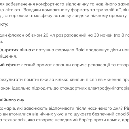
ля забезпечення комфортного відпочинку та надійного захист
що літають. Завдяки компактному формату та тривалій дії, ві
іод, створюючи атмосферу затишку завдяки ніжному аромату.
кту:
ин флакон об'ємом 20 мл розрахований на 30 ночей (по 8 г
и.
ідкритих вікнах:
потужна формула Raid продовжує діяти нав
міщення.
й ефект:
легкий аромат лаванди сприяє релаксації та ство
результати помітні вже за кілька хвилин після ввімкнення пр
акон ідеально підходить до стандартних електрофумігаторів
кійного сну
комарів, які заважають відпочивати після насиченого дня?
Рі
о ви втомилися від нічних укусів та шукаєте безпечний спосі
 технологія, яка створює невидимий бар'єр проти комах, да