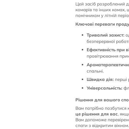
Цей засіб розроблений д
комарів та інших комах, 
помічником у літній пер
Ключові переваги проду
Тривалий захист:
од
безперервної робот
Ефективність при в
провітрювання при
Ароматерапевтични
спальні.
Швидка дія:
перші 
Універсальність:
фл
Рішення для вашого спо
Вам потрібно позбутися 
це рішення для вас
, якщ
Вам допоможе перевірена
спати з відкритим вікном.