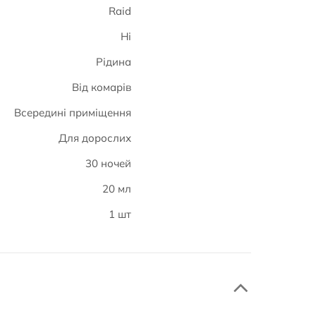
Raid
Ні
Рідина
Від комарів
Всередині приміщення
Для дорослих
30 ночей
20 мл
1 шт