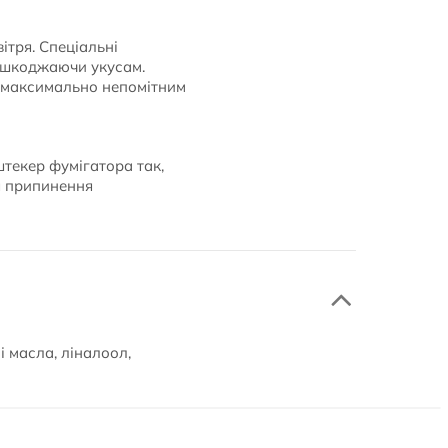
ітря. Спеціальні
решкоджаючи укусам.
 максимально непомітним
штекер фумігатора так,
ля припинення
і масла, ліналоол,