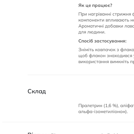
Як це працює?
При нагріванні стрижня 
компоненти впливають на
Ароматичні добавки лав
для людини.
Спосіб застосування:
Зніміть ковпачок з флако
щоб флакон знаходився у 
використання вимкніть пр
Склад
Пралетрин (1,6 %), аліфат
альфа-ізометиліонон).