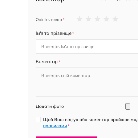
1
2
3
4
5
Оцініть товар
star
stars
stars
stars
stars
Ім'я та прізвище
Коментар
Додати фото
Щоб Ваш відгук або коментар пройшов моде
правилами
*