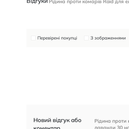
Відгуки
Рідина проти комарів Raid для 
Перевірені покупці
З зображеннями
Новий відгук або
Рідина проти 
коментар
лаванди 30 н