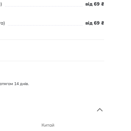
)
від 69 ₴
а)
від 69 ₴
тягом 14 днів.
Китай