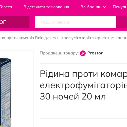
Газета
Відстежити замовлення
Всі бренди
Покуп
ОГ
ина проти комарів Raid для електрофумігаторів з ароматом лаван
Продавець товару:
Prostor
Рідина проти комар
електрофумігаторі
30 ночей 20 мл