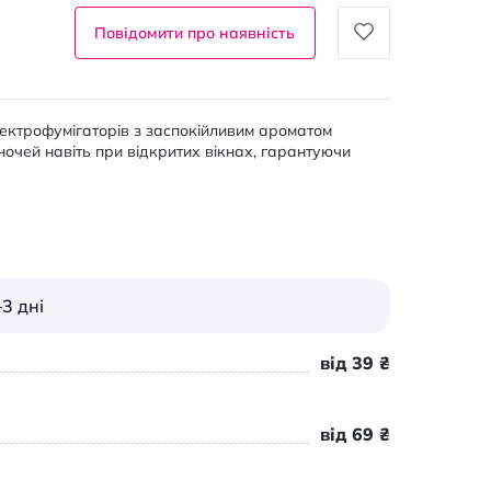
Повідомити про наявність
лектрофумігаторів з заспокійливим ароматом
ночей навіть при відкритих вікнах, гарантуючи
3 дні
від 39 ₴
від 69 ₴