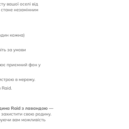
у вашої оселі від
н стане незамінним
один кожна)
іть за умови
рює приємний фон у
истрою в мережу.
 Raid.
дина Raid з лавандою —
б захистити свою родину.
руючи вам можливість