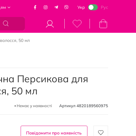
цям
Укр
Рус
Кошик
волосся, 50 мл
чна Персикова для
я, 50 мл
Немає у наявності
Артикул
4820189560975
Повідомити про наявність