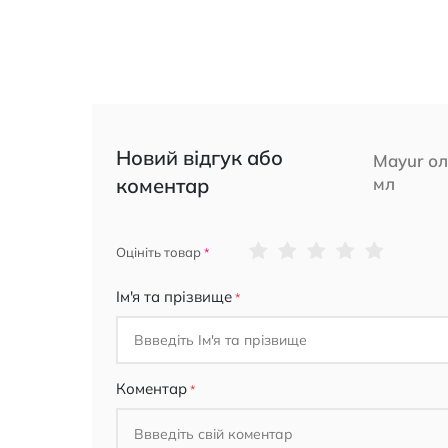
Новий відгук або
Mayur ол
коментар
мл
1
2
3
4
5
Оцініть товар
star
stars
stars
stars
stars
Ім'я та прізвище
Коментар