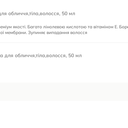
ля обличчя,тіла,волосся, 50 мл
міум якості. Багато лінолевою кислотою та вітаміном Е. Боре
нної мембрани. Зупиняє випадання волосся
 для обличчя,тіла,волосся, 50 мл