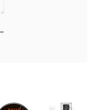
ми
-14%