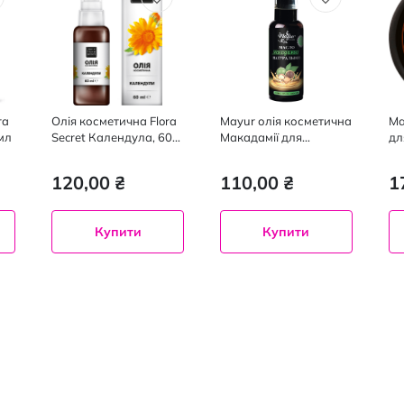
ra
Олія косметична Flora
Mayur олія косметична
Ма
мл
Secret Календула, 60
Макадамії для
дл
мл
обличчя,тіла,волосся,
об
50 мл
50
120,00 ₴
110,00 ₴
1
Купити
Купити