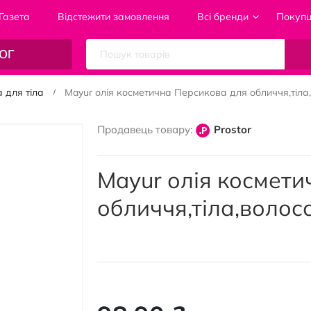
Газета
Відстежити замовлення
Всі бренди
Покуп
ОГ
 для тіла
Mayur олія косметична Персикова для обличчя,тіла,
Продавець товару:
Prostor
Mayur олія космети
обличчя,тіла,волосс