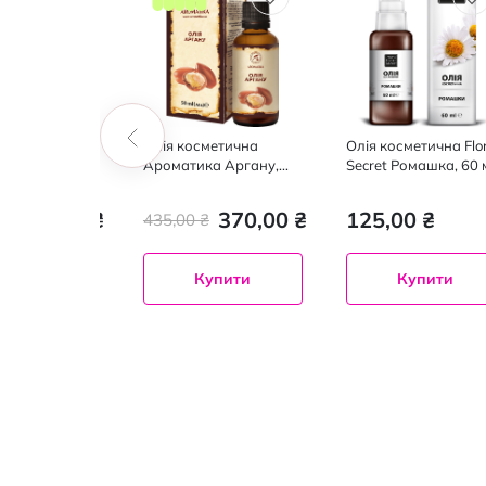
сметична
Олія косметична
Олія косметична Flo
ка Авокадо,
Ароматика Аргану,
Secret Ромашка, 60 
50мл
179,00 ₴
370,00 ₴
125,00 ₴
₴
435,00 ₴
Купити
Купити
Купити