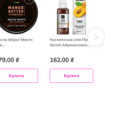
сло Mayur Манго
Косметична олія Flora
Ароматика ол
я
Secret Абрикосових
косметична
личчя,тіла,волосся
кісточок, 60мл
Мигдалева,50
мл
79,00 ₴
162,00 ₴
16
190,00 ₴
Купити
Купити
Купит