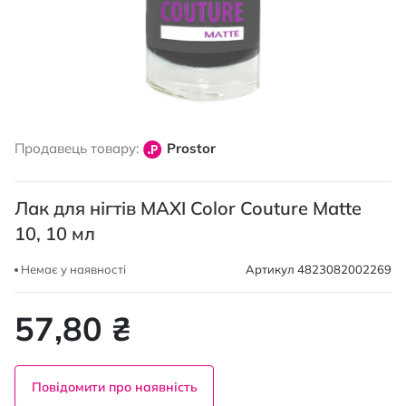
Перейти
до
Продавець товару:
Prostor
початку
галереї
зображень
Лак для нігтів MAXI Color Couture Matte
10, 10 мл
Немає у наявності
Артикул
4823082002269
57,80 ₴
Повідомити про наявність