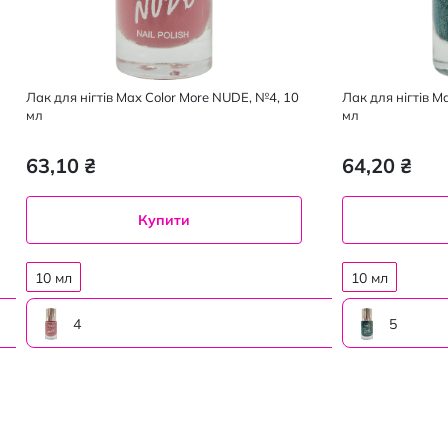
Лак для нігтів Max Color More NUDE, №4, 10
Лак для нігтів Ma
мл
мл
63,10 ₴
64,20 ₴
Купити
10 мл
10 мл
4
5