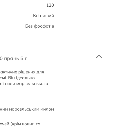
120
Квітковий
Без фосфатів
0 прань 5 л
актичне рішення для
мі. Він ідеально
ної сили марсельського
ьним марсельським милом
ечей (крім вовни та