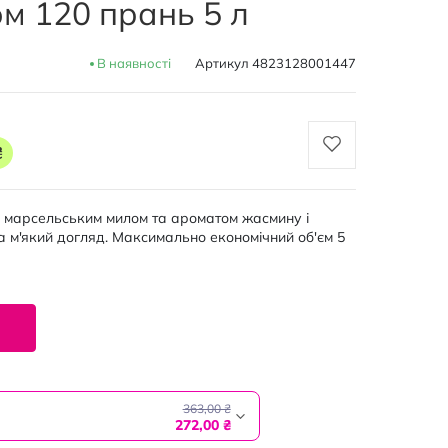
м 120 прань 5 л
В наявності
Артикул
4823128001447
₴
з марсельським милом та ароматом жасмину і
 м'який догляд. Максимально економічний об'єм 5
363,00 ₴
272,00 ₴