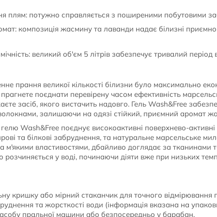
я плям: потужно справляється з поширеними побутовими з
ат: композиція жасмину та лаванди надає білизні приємног
чність: великий об'єм 5 літрів забезпечує тривалий період
нне прання великої кількості білизни було максимально екон
и прагнете поєднати перевірену часом ефективність марсель
каєте засіб, якого вистачить надовго. Гель Wash&Free забез
 волокнами, залишаючи на одязі стійкий, приємний аромат ж
елю Wash&Free поєднує високоактивні поверхнево-активні р
ві та білкові забруднення, та натуральне марсельське мил
та м'якими властивостями, дбайливо доглядає за тканинами т
 розчиняється у воді, починаючи діяти вже при низьких темп
ну кришку або мірний стаканчик для точного відмірювання 
руднення та жорсткості води (інформація вказана на упаковц
засобу пральної машини або безпосередньо у барабан.