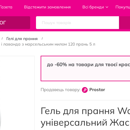
Газета
Відстежити замовлення
Всі бренди
Покуп
ОГ
Гелі для прання
і лаванда з марсельським милом 120 прань 5 л
до -60% на товари для твоєї кра
Продавець товару:
Prostor
Гель для прання W
універсальний Жас