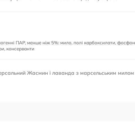
ногенні ПАР, менше ніж 5%: мило, полі карбоксилати, фосфон
ри, консерванти
версальний Жасмин і лаванда з марсельським милом 