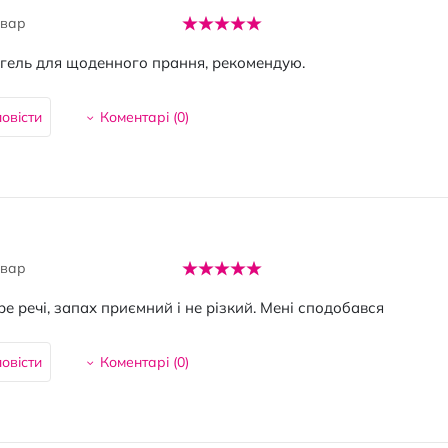
овар
гель для щоденного прання, рекомендую.
овісти
Коментарі (
0
)
овар
ре речі, запах приємний і не різкий. Мені сподобався
овісти
Коментарі (
0
)