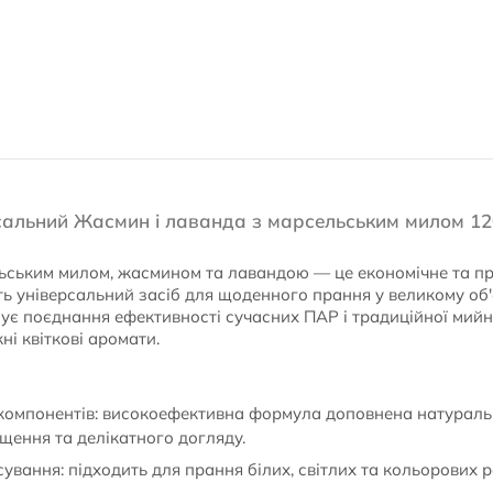
сальний Жасмин і лаванда з марсельським милом 12
ьським милом, жасмином та лавандою — це економічне та пр
ть універсальний засіб для щоденного прання у великому об'є
інує поєднання ефективності сучасних ПАР і традиційної мий
ні квіткові аромати.
компонентів: високоефективна формула доповнена натурал
щення та делікатного догляду.
ування: підходить для прання білих, світлих та кольорових р