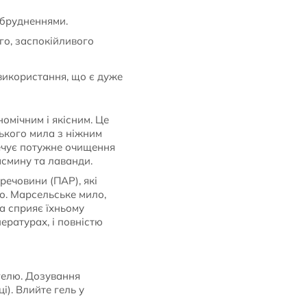
абрудненнями.
о, заспокійливого
 використання, що є дуже
омічним і якісним. Це
ського мила з ніжним
печує потужне очищення
асмину та лаванди.
ечовини (ПАР), які
о. Марсельське мило,
а сприяє їхньому
ературах, і повністю
гелю. Дозування
і). Влийте гель у