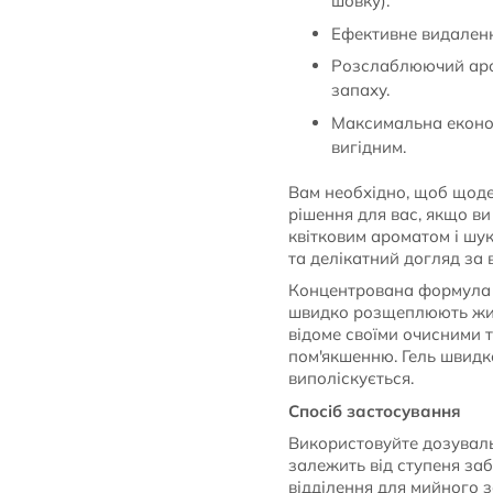
шовку).
Ефективне видаленн
Розслаблюючий аром
запаху.
Максимальна економі
вигідним.
Вам необхідно, щоб щоде
рішення для вас, якщо в
квітковим ароматом і шу
та делікатний догляд за
Концентрована формула г
швидко розщеплюють жиро
відоме своїми очисними 
пом'якшенню. Гель швидко
виполіскується.
Спосіб застосування
Використовуйте дозуваль
залежить від ступеня заб
відділення для мийного 