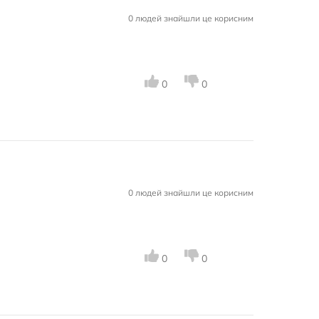
0 людей знайшли це корисним
0
0
0 людей знайшли це корисним
0
0