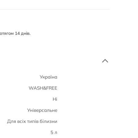
тягом 14 днів.
Україна
WASH&FREE
Ні
Універсальне
Для всіх типів білизни
5 л