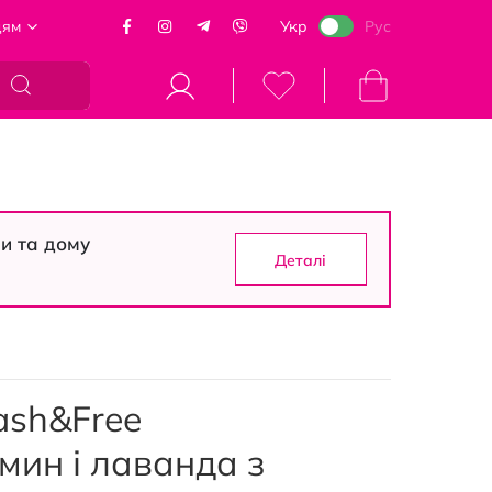
цям
Укр
Рус
Кошик
си та дому
Деталі
ash&Free
мин і лаванда з