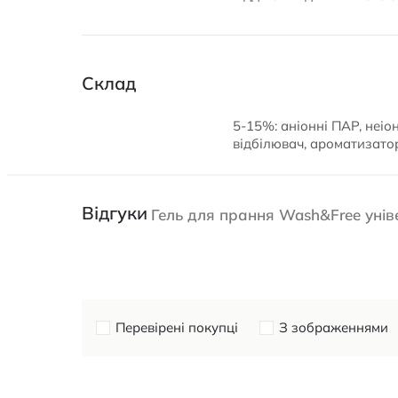
Склад
5-15%: аніонні ПАР, неіо
відбілювач, ароматизато
Відгуки
Гель для прання Wash&Free уні
Перевірені покупці
З зображеннями