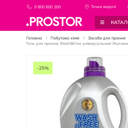
Точки видачi
0 800 600 200
КАТАЛ
Головна
Побутова хімія
Засоби для прання
Гель для прання Wash&Free універсальний Жасмин 
Перейти
до
-25%
кінця
галереї
зображень