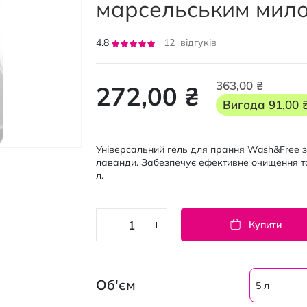
марсельським мило
Рейтинг:
4.8
12
відгуків
95
100
% of
363,00 ₴
272,00 ₴
Вигода
91,00 
Універсальний гель для прання Wash&Free 
лаванди. Забезпечує ефективне очищення та
л.
Купити
Об'єм
5 л