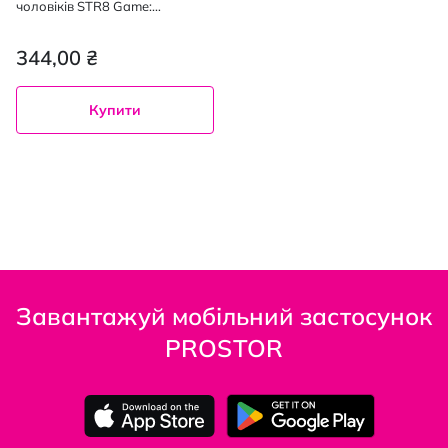
чоловіків STR8 Game:
дезодорант-спрей 150 мл,
гель для душу 400 мл
344,00 ₴
Купити
Завантажуй мобільний застосунок
PROSTOR