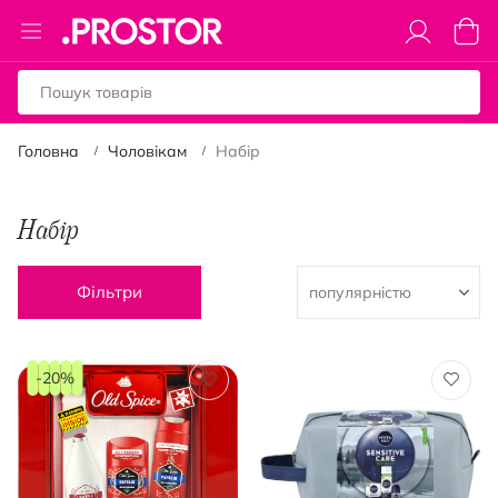
Toggle
Коши
Nav
Головна
Чоловікам
Набір
Набір
Фільтри
-20%