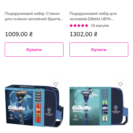
Подарунковий набір: Станок
Подарунковий набір для
для гоління чоловічий (Бритва)
чоловіків Gillette UEFA
Gillette Fusion5 Proglide Flexball
Champions League Special
Рейтинг:
15
відгуків
з 2 змінними картриджами +
Edition Станок Fusion5 з 4
95%
1009,00 ₴
1302,00 ₴
Гель для гоління Gillette Fusion
змінними картриджами + гель
Для чутливої шкіри 200 мл +
для гоління Fusion для
Шкарпетки
чутливої шкіри 200 мл +
Купити
Купити
косметичка