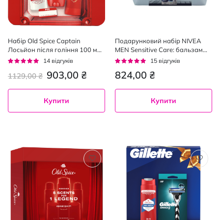
Набір Old Spice Captain
Подарунковий набір NIVEA
Лосьйон після гоління 100 мл
MEN Sensitive Care: бальзам
+ Дезодорант-стік 50 мл + Гель
після гоління 100 мл,
Рейтинг:
Рейтинг:
14
відгуків
15
відгуків
для душу 250 мл
косметичка 1 шт., гель для
94%
92%
903,00 ₴
824,00 ₴
1129,00 ₴
гоління 200 мл, дезодорант
кульковий 50 мл
Купити
Купити