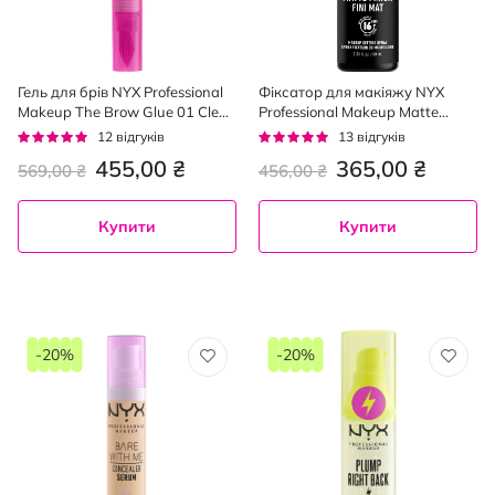
Гель для брів NYX Professional
Фіксатор для макіяжу NYX
Makeup The Brow Glue 01 Clear
Professional Makeup Matte
7 мл
Finish Spray 60 мл
Рейтинг:
Рейтинг:
12
відгуків
13
відгуків
92%
95%
455,00 ₴
365,00 ₴
569,00 ₴
456,00 ₴
Купити
Купити
-20%
-20%