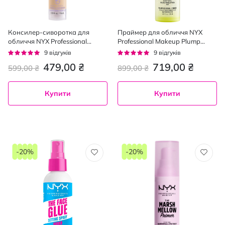
Консилер-сиворотка для
Праймер для обличчя NYX
обличчя NYX Professional
Professional Makeup Plump
Makeup Bare With Me Concealer
Right Back 30 мл
Рейтинг:
Рейтинг:
9
відгуків
9
відгуків
Serum 04, 9.6 мл
93%
98%
479,00 ₴
719,00 ₴
599,00 ₴
899,00 ₴
Купити
Купити
-20%
-20%