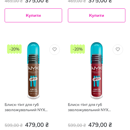
375,00 ₴
375,00 ₴
469,00 ₴
469,00 ₴
Купити
Купити
-20%
-20%
Блиск-тінт для губ
Блиск-тінт для губ
зволожувальний NYX
зволожувальний NYX
Professional Makeup IV Lip
Professional Makeup IV Lip
Serum 03, 5 мл
Serum 10, 5 мл
479,00 ₴
479,00 ₴
599,00 ₴
599,00 ₴