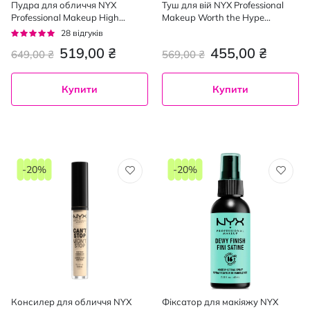
Пудра для обличчя NYX
Туш для вій NYX Professional
Professional Makeup High
Makeup Worth the Hype
Definition 01 Translucent 8 г
Volumizing & Lengthening
Рейтинг:
28
відгуків
Mascara 01 Black 7 мл
93%
519,00 ₴
455,00 ₴
649,00 ₴
569,00 ₴
Купити
Купити
-20%
-20%
Консилер для обличчя NYX
Фіксатор для макіяжу NYX