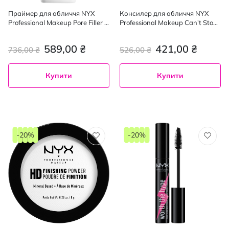
Праймер для обличчя NYX
Консилер для обличчя NYX
Professional Makeup Pore Filler з
Professional Makeup Can't Stop
ефектом звуження пор
Won't Stop 04, 3.5 мл
відтінок 01, 20 мл
589,00 ₴
421,00 ₴
736,00 ₴
526,00 ₴
Купити
Купити
-20%
-20%