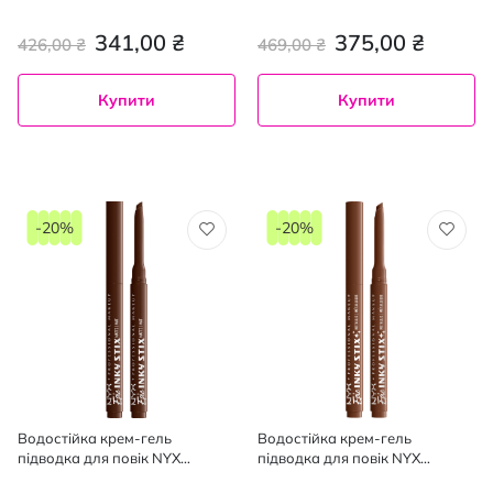
Stick для зменшення пор 3 г
Professional Makeup Epic Inky
Stix 01, 1 г
341,00 ₴
375,00 ₴
426,00 ₴
469,00 ₴
Купити
Купити
-20%
-20%
Водостійка крем-гель
Водостійка крем-гель
підводка для повік NYX
підводка для повік NYX
Professional Makeup Epic Inky
Professional Makeup Epic Inky