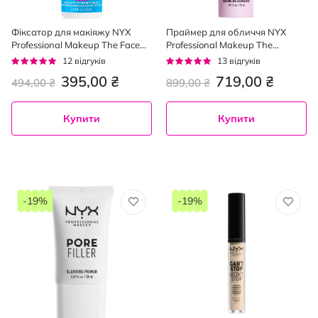
Фіксатор для макіяжу NYX
Праймер для обличчя NYX
Professional Makeup The Face
Professional Makeup The
Glue Setting Spray 60 мл
Marshmallow Primer 30 мл
Рейтинг:
Рейтинг:
12
відгуків
13
відгуків
92%
95%
395,00 ₴
719,00 ₴
494,00 ₴
899,00 ₴
Купити
Купити
-19%
-19%