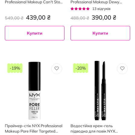
Professional Makeup Can't Stop
Professional Makeup Dewy
Won't Stop 01, 3.5 мл
Finish Spray 60 мл
Рейтинг:
13
відгуків
95%
439,00 ₴
390,00 ₴
549,00 ₴
488,00 ₴
Купити
Купити
-19%
-20%
Праймер-стік NYX Professional
Водостійка крем-гель
Makeup Pore Filler Targeted
підводка для повік NYX