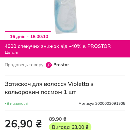
16 днiв -
18:00:10
Перейти
до
4000 спекучих знижок від -40% в PROSTOR
початку
Деталі
галереї
зображень
Продавець товару:
Prostor
Затискач для волосся Violetta з
кольоровим пасмом 1 шт
В наявності
Артикул
2000002091905
89,90 ₴
26,90 ₴
Вигода
63,00 ₴