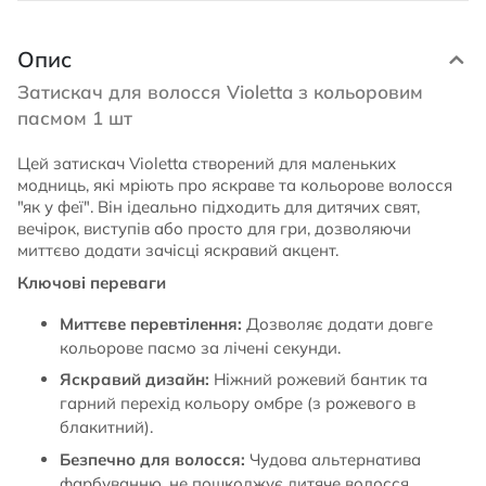
Опис
Затискач для волосся Violetta з кольоровим
пасмом 1 шт
Цей затискач Violetta створений для маленьких
модниць, які мріють про яскраве та кольорове волосся
"як у феї". Він ідеально підходить для дитячих свят,
вечірок, виступів або просто для гри, дозволяючи
миттєво додати зачісці яскравий акцент.
Ключові переваги
Миттєве перевтілення:
Дозволяє додати довге
кольорове пасмо за лічені секунди.
Яскравий дизайн:
Ніжний рожевий бантик та
гарний перехід кольору омбре (з рожевого в
блакитний).
Безпечно для волосся:
Чудова альтернатива
фарбуванню, не пошкоджує дитяче волосся.