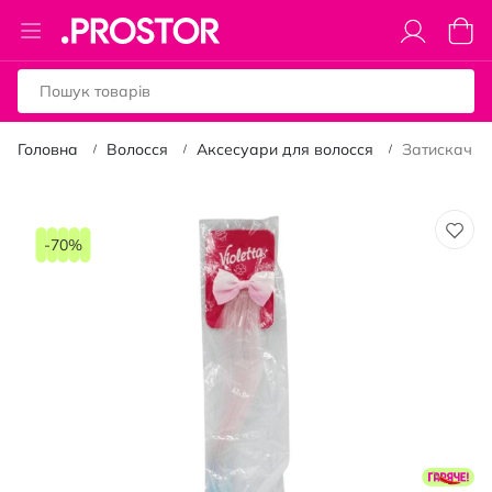
Toggle
Коши
Nav
Головна
Волосся
Аксесуари для волосся
Затискач дл
Перейти
до
-70%
кінця
галереї
зображень