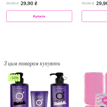
29,90 ₴
29,9
99,90 ₴
99,90 ₴
Купити
З цим товаром купують
-33%