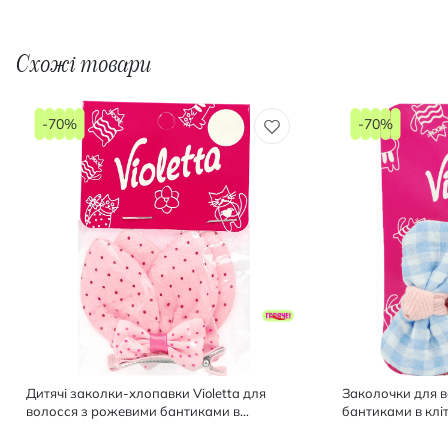
Схожі товари
-70%
-70%
Дитячі заколки-хлопавки Violetta для
Заколочки для во
волосся з рожевими бантиками в
бантиками в клі
горошок 2 шт