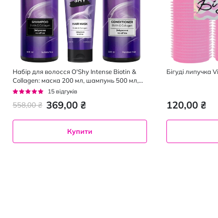
Набір для волосся O'Shy Intense Biotin &
Бiгудi липучка Vi
Collagen: маска 200 мл, шампунь 500 мл,
кондиціонер 500 мл
Рейтинг:
15
відгуків
93%
369,00 ₴
120,00 ₴
558,00 ₴
Купити