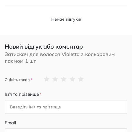
Немає відгуків
Новий відгук або коментар
Затискач для волосся Violetta з кольоровим
пасмом 1 шт
1
2
3
4
5
Оцініть товар
star
stars
stars
stars
stars
Ім'я та прізвище
Email