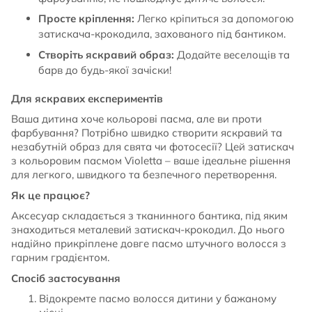
Просте кріплення:
Легко кріпиться за допомогою
затискача-крокодила, захованого під бантиком.
Створіть яскравий образ:
Додайте веселощів та
барв до будь-якої зачіски!
Для яскравих експериментів
Ваша дитина хоче кольорові пасма, але ви проти
фарбування? Потрібно швидко створити яскравий та
незабутній образ для свята чи фотосесії? Цей затискач
з кольоровим пасмом Violetta – ваше ідеальне рішення
для легкого, швидкого та безпечного перетворення.
Як це працює?
Аксесуар складається з тканинного бантика, під яким
знаходиться металевий затискач-крокодил. До нього
надійно прикріплене довге пасмо штучного волосся з
гарним градієнтом.
Спосіб застосування
Відокремте пасмо волосся дитини у бажаному