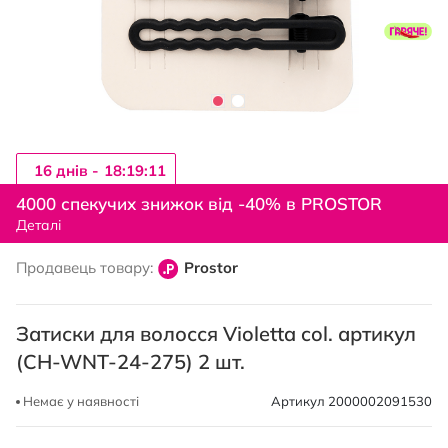
16 днiв -
18:19:10
Перейти
до
4000 спекучих знижок від -40% в PROSTOR
початку
Деталі
галереї
зображень
Продавець товару:
Prostor
Затиски для волосся Violetta col. артикул
(CH-WNT-24-275) 2 шт.
Немає у наявності
Артикул
2000002091530