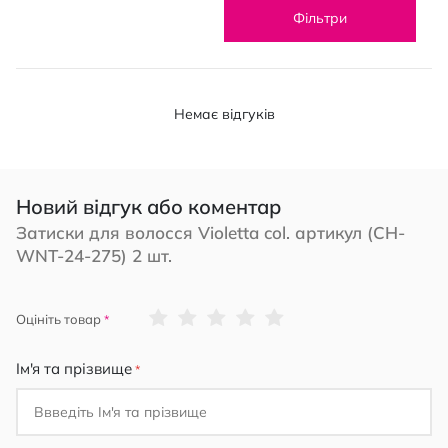
Фільтри
Немає відгуків
Новий відгук або коментар
Затиски для волосся Violetta col. артикул (CH-
WNT-24-275) 2 шт.
1
2
3
4
5
Оцініть товар
star
stars
stars
stars
stars
Ім'я та прізвище