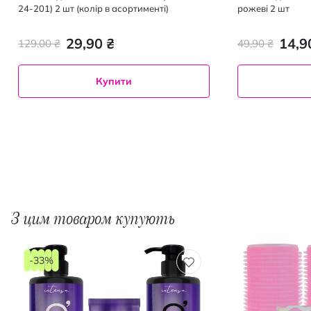
24-201) 2 шт (колір в асортименті)
рожеві 2 шт
29,90 ₴
14,9
129,00 ₴
49,90 ₴
Купити
З цим товаром купують
-33%