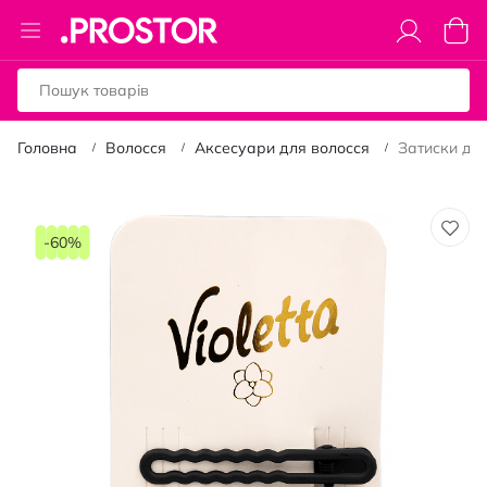
Toggle
Коши
Nav
Головна
Волосся
Аксесуари для волосся
Затиски для
Перейти
до
-60%
кінця
галереї
зображень