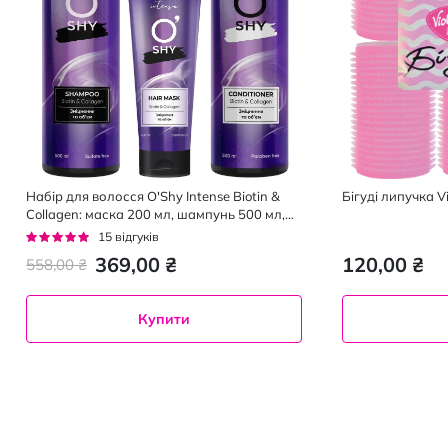
Набір для волосся O'Shy Intense Biotin &
Бiгудi липучка Vi
Collagen: маска 200 мл, шампунь 500 мл,
кондиціонер 500 мл
Рейтинг:
15
відгуків
93%
369,00 ₴
120,00 ₴
558,00 ₴
Купити