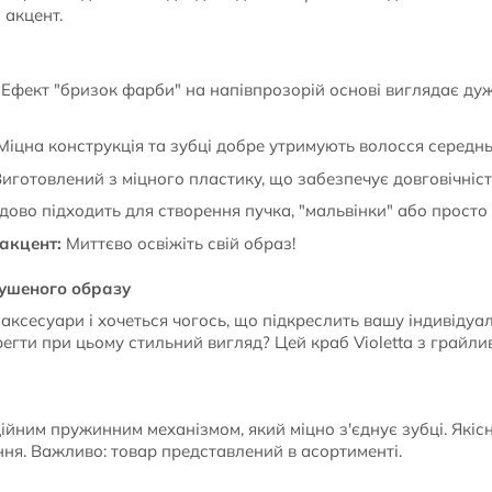
 акцент.
Ефект "бризок фарби" на напівпрозорій основі виглядає дуж
іцна конструкція та зубці добре утримують волосся середньо
иготовлений з міцного пластику, що забезпечує довговічніст
ово підходить для створення пучка, "мальвінки" або просто 
акцент:
Миттєво освіжіть свій образ!
мушеного образу
аксесуари і хочеться чогось, що підкреслить вашу індивідуа
регти при цьому стильний вигляд? Цей краб Violetta з грайл
йним пружинним механізмом, який міцно з'єднує зубці. Якіс
ня. Важливо: товар представлений в асортименті.