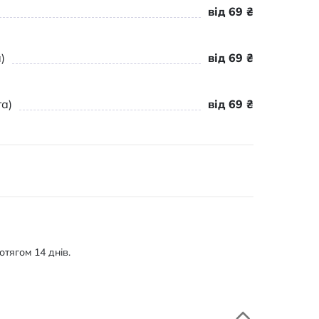
від 69 ₴
)
від 69 ₴
а)
від 69 ₴
тягом 14 днів.