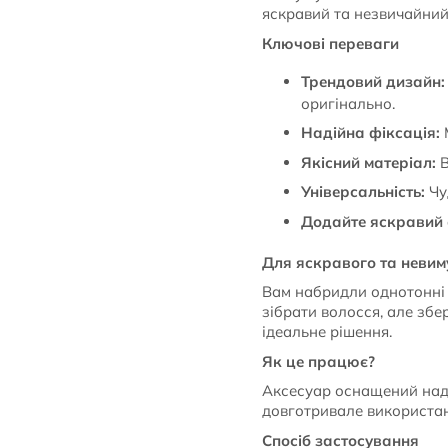
яскравий та незвичайний
Ключові переваги
Трендовий дизайн:
оригінально.
Надійна фіксація:
М
Якісний матеріал:
В
Універсальність:
Чуд
Додайте яскравий 
Для яскравого та неви
Вам набридли однотонні 
зібрати волосся, але збе
ідеальне рішення.
Як це працює?
Аксесуар оснащений наді
довготривале використан
Спосіб застосування