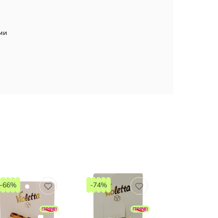
ми
-66%
-74%
-57%