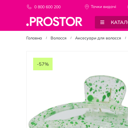
Точки видачi
0 800 600 200
КАТАЛ
Головна
Волосся
Аксесуари для волосся
Перейти
до
-57%
кінця
галереї
зображень