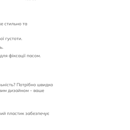
е стильно та
ї густоти.
ь.
для фіксації пасом.
льність? Потрібно швидко
ивим дизайном – ваше
ний пластик забезпечує