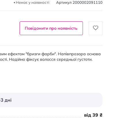
Немає у наявності
Артикул
2000002091110
Повідомити про наявність
овим ефектом "бризги фарби". Напівпрозора основа
ті. Надійно фіксує волосся середньої густоти.
3 дні
від 39 ₴