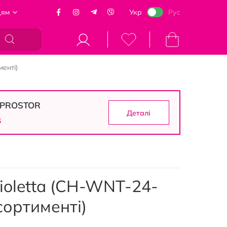
цям
Укр
Рус
Кошик
енті)
в PROSTOR
Деталі
5
ioletta (CH-WNT-24-
асортименті)