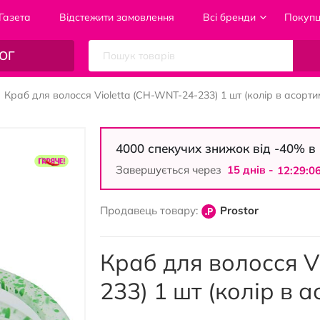
Газета
Відстежити замовлення
Всі бренди
Покуп
ОГ
Краб для волосся Violetta (CH-WNT-24-233) 1 шт (колір в асортим
4000 спекучих знижок від -40% 
Завершується через
15 днiв -
12:29:0
Продавець товару:
Prostor
Краб для волосся V
233) 1 шт (колір в 