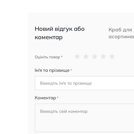
Новий відгук або
Краб для 
коментар
асортимен
1
2
3
4
5
Оцініть товар
star
stars
stars
stars
stars
Ім'я та прізвище
Коментар