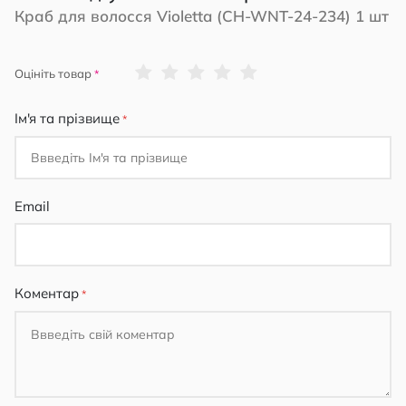
Краб для волосся Violetta (CH-WNT-24-234) 1 шт
1
2
3
4
5
Оцініть товар
star
stars
stars
stars
stars
Ім'я та прізвище
Email
Коментар