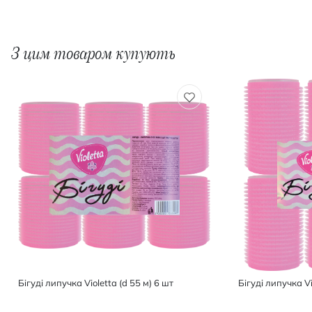
З цим товаром купують
Бiгудi липучка Violetta (d 55 м) 6 шт
Бiгудi липучка Vi