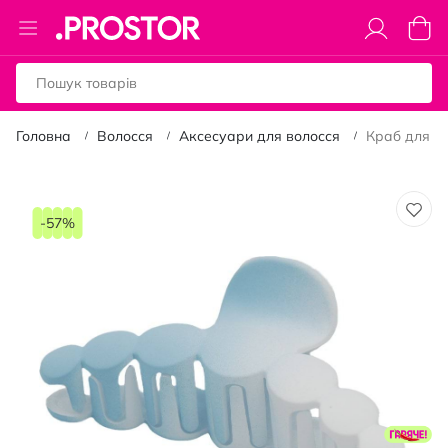
Toggle
Коши
Nav
Головна
Волосся
Аксесуари для волосся
Краб для во
Перейти
до
-57%
кінця
галереї
зображень