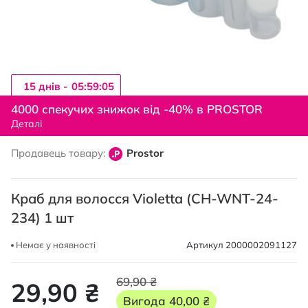
15 днiв -
05:59:04
Перейти
до
4000 спекучих знижок від -40% в PROSTOR
початку
Деталі
галереї
зображень
Продавець товару:
Prostor
Краб для волосся Violetta (CH-WNT-24-
234) 1 шт
Немає у наявності
Артикул
2000002091127
69,90 ₴
29,90 ₴
Вигода
40,00 ₴