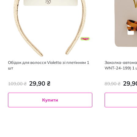
Обідок для волосся Violetta зі плетінням 1
Заколка-автомат
шт
WNT-24-199) 1 ш
29,90 ₴
29,9
109,00 ₴
89,90 ₴
Купити