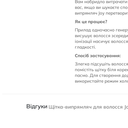
Вам набридло витрачати 
вас, якщо ви шукаєте спо
випрямляч Joy перетвори
Як це працює?
Прилад одночасно генерує
висушує волосся зсереди
іонізації насичує волосс
гладкості.
Спосіб застосування:
Злегка підсушіть волосся
помістіть щітку біля кор
пасмо. Для створення дод
використайте режим холо
Відгуки
Щітка-випрямляч для волосся J