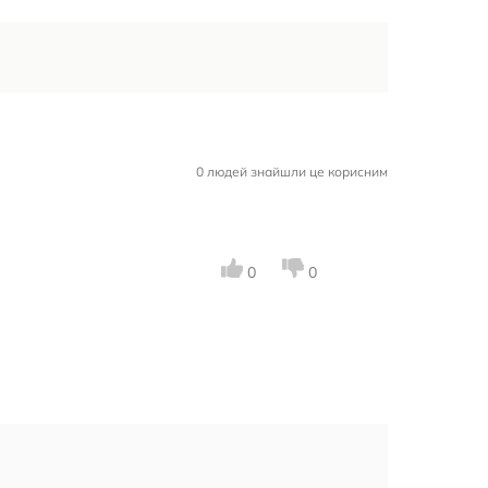
0 людей знайшли це корисним
0
0