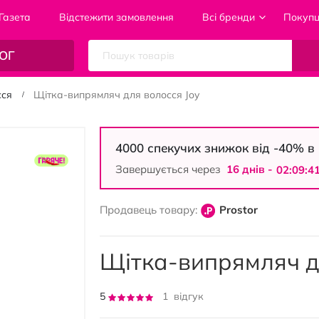
Газета
Відстежити замовлення
Всі бренди
Покуп
ОГ
сся
Щітка-випрямляч для волосся Joy
4000 спекучих знижок від -40% 
Завершується через
16 днiв -
02:09:4
Продавець товару:
Prostor
Щітка-випрямляч д
Рейтинг:
5
1
відгук
100
100
% of