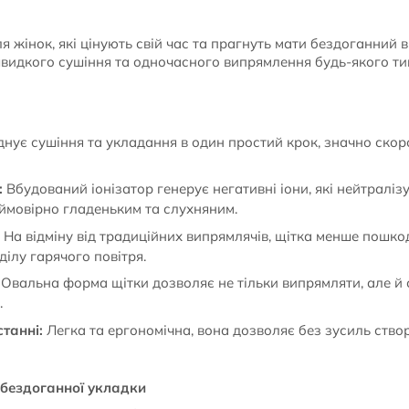
 жінок, які цінують свій час та прагнуть мати бездоганний 
швидкого сушіння та одночасного випрямлення будь-якого тип
нує сушіння та укладання в один простий крок, значно скор
:
Вбудований іонізатор генерує негативні іони, які нейтраліз
ймовірно гладеньким та слухняним.
На відміну від традиційних випрямлячів, щітка менше пошк
ілу гарячого повітря.
Овальна форма щітки дозволяє не тільки випрямляти, але й
.
танні:
Легка та ергономічна, вона дозволяє без зусиль ство
 бездоганної укладки