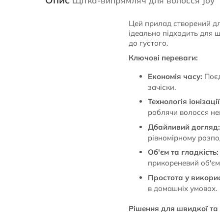
Щітка-випрямляч для волосся Joy
Цей прилад створений для
ідеально підходить для 
до густого.
Ключові переваги:
Економія часу:
Поєд
зачіски.
Технологія іонізації
роблячи волосся не
Дбайливий догляд:
рівномірному розпод
Об'єм та гладкість:
прикореневий об'єм
Простота у викорис
в домашніх умовах.
Рішення для швидкої та