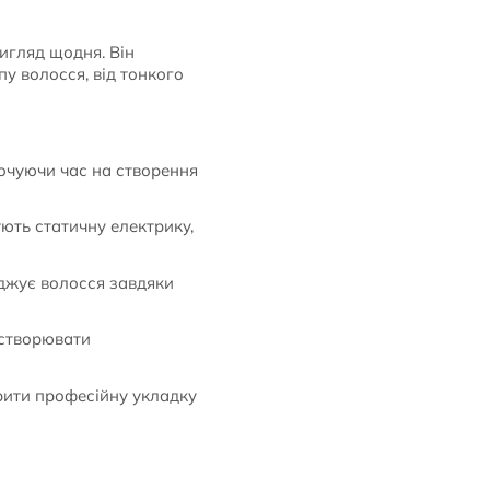
вигляд щодня. Він
у волосся, від тонкого
очуючи час на створення
ують статичну електрику,
оджує волосся завдяки
 створювати
рити професійну укладку