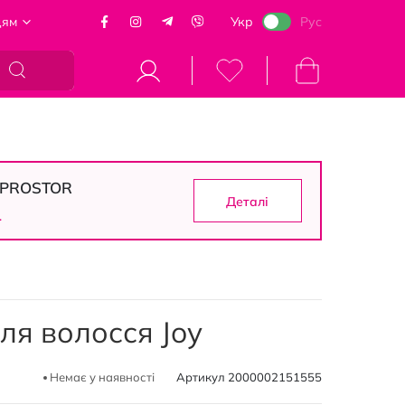
цям
Укр
Рус
Кошик
в PROSTOR
Деталі
1
ля волосся Joy
Немає у наявності
Артикул
2000002151555