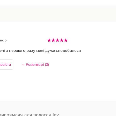
овар
ені з першого разу мені дуже сподобалося
овісти
Коментарі (
0
)
випрямляч для волосся Joy