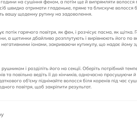
години на сушіння феном, а потім ще й випрямляти волосся
сіб швидко отримати гладеньке, пряме та блискуче волосся б
ть вашу щоденну рутину на задоволення.
 потік гарячого повітря, як фен, і розчісує пасма, як щітка.
ни, а щетинки дбайливо розплутують і вирівнюють його по вс
я негативними іонами, закриваючи кутикулу, що надає йому 
 рушником і розділіть його на секції. Оберіть потрібний тем
енів та повільно ведіть її до кінчиків, одночасно просушуючи
аткового об'єму піднімайте волосся біля коренів під час суш
дного повітря, щоб закріпити результат.
oy