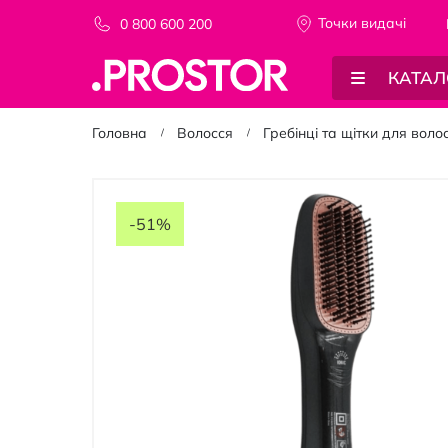
Точки видачi
0 800 600 200
КАТАЛ
Головна
Волосся
Гребінці та щітки для воло
Перейти
до
-51%
кінця
галереї
зображень