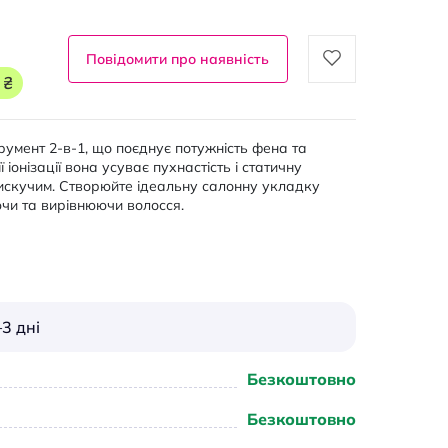
Повідомити про наявність
 ₴
румент 2-в-1, що поєднує потужність фена та
іонізації вона усуває пухнастість і статичну
лискучим. Створюйте ідеальну салонну укладку
ючи та вирівнюючи волосся.
3 дні
Безкоштовно
Безкоштовно