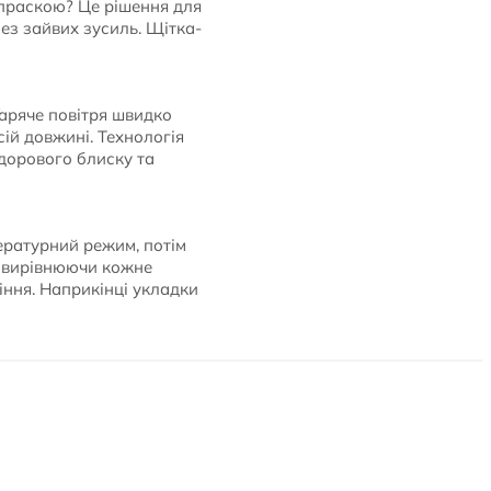
 праскою? Це рішення для
ез зайвих зусиль. Щітка-
 Гаряче повітря швидко
ій довжині. Технологія
здорового блиску та
пературний режим, потім
 й вирівнюючи кожне
іння. Наприкінці укладки