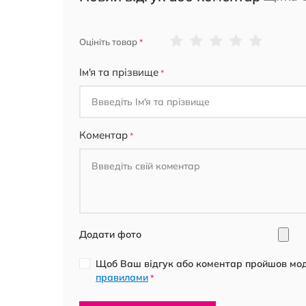
1
2
3
4
5
Оцініть товар
star
stars
stars
stars
stars
Ім'я та прізвище
Коментар
Додати фото
Щоб Ваш відгук або коментар пройшов моде
правилами
*