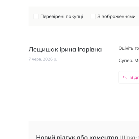
Перевірені покупці
З зображеннями
Лещишак ірина Ігорівна
Оцініть т
7 черв. 2026 р.
Супер. М
Відп
Новий відгук або коментар
Щітка-