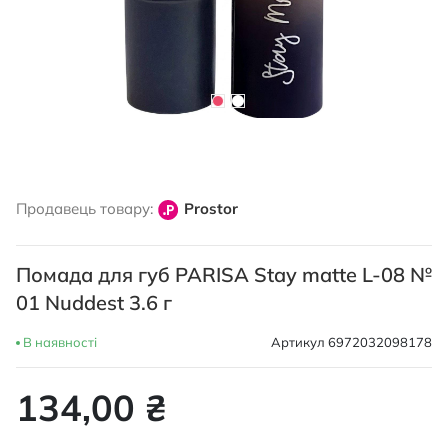
Перейти
до
Продавець товару:
Prostor
початку
галереї
зображень
Помада для губ PARISA Stay matte L-08 №
01 Nuddest 3.6 г
В наявності
Артикул
6972032098178
134,00 ₴