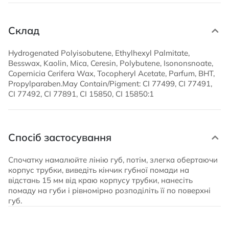
Склад
Hydrogenated Polyisobutene, Ethylhexyl Palmitate,
Besswax, Kaolin, Mica, Ceresin, Polybutene, Isononsnoate,
Copernicia Cerifera Wax, Tocopheryl Acetate, Parfum, BHT,
Propylparaben.May Contain/Pigment: CI 77499, CI 77491,
CI 77492, CI 77891, CI 15850, CI 15850:1
Спосіб застосування
Спочатку намалюйте лінію губ, потім, злегка обертаючи
корпус трубки, виведіть кінчик губної помади на
відстань 15 мм від краю корпусу трубки, нанесіть
помаду на губи і рівномірно розподіліть її по поверхні
губ.