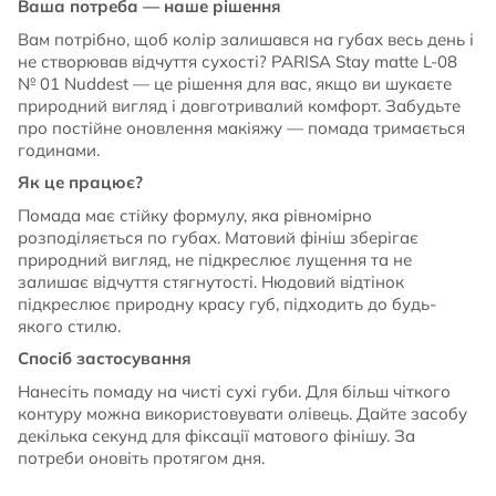
Ваша потреба — наше рішення
Вам потрібно, щоб колір залишався на губах весь день і
не створював відчуття сухості? PARISA Stay matte L-08
№ 01 Nuddest — це рішення для вас, якщо ви шукаєте
природний вигляд і довготривалий комфорт. Забудьте
про постійне оновлення макіяжу — помада тримається
годинами.
Як це працює?
Помада має стійку формулу, яка рівномірно
розподіляється по губах. Матовий фініш зберігає
природний вигляд, не підкреслює лущення та не
залишає відчуття стягнутості. Нюдовий відтінок
підкреслює природну красу губ, підходить до будь-
якого стилю.
Спосіб застосування
Нанесіть помаду на чисті сухі губи. Для більш чіткого
контуру можна використовувати олівець. Дайте засобу
декілька секунд для фіксації матового фінішу. За
потреби оновіть протягом дня.