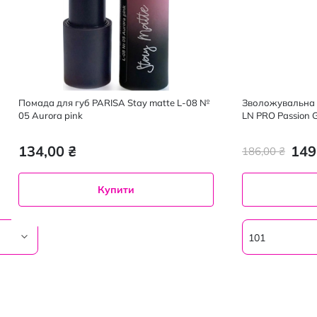
Помада для губ PARISA Stay matte L-08 №
Зволожувальна 
05 Aurora pink
LN PRO Passion G
134,00 ₴
149
186,00 ₴
Купити
101