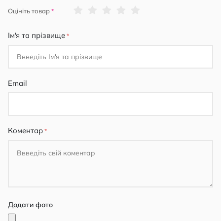
1
2
3
4
5
Оцініть товар
star
stars
stars
stars
stars
Ім'я та прізвище
Email
Коментар
Додати фото