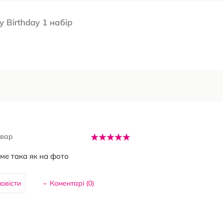
 Birthday 1 набір
овар
аме така як на фото
овісти
Коментарі (
0
)