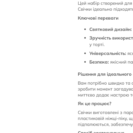
Цей набір створений для
Свічки ідеально підходят
Ключові переваги
Святковий дизайн:
Зручність використ
у торті.
Універсальність:
яс
Безпека:
якісний па
Рішення для ідеального
Вам потрібно швидко та 
зробити момент загадува
миттєво додає настрою та
Як це працює?
Свічки виготовлені з пар
пластиковій ніжці-піку, щ
підпалюються, забезпечую
Спосіб застосування