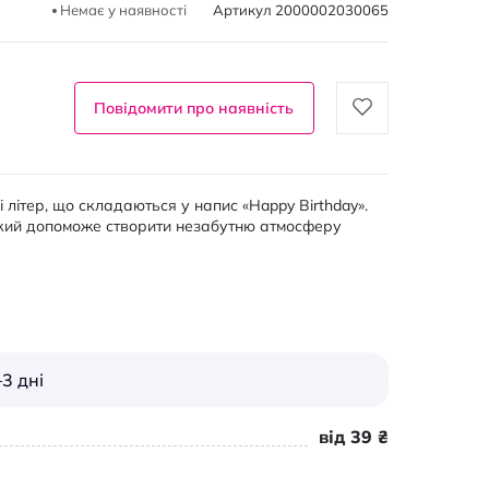
Немає у наявності
Артикул
2000002030065
Повідомити про наявність
літер, що складаються у напис «Happy Birthday».
який допоможе створити незабутню атмосферу
3 дні
від 39 ₴