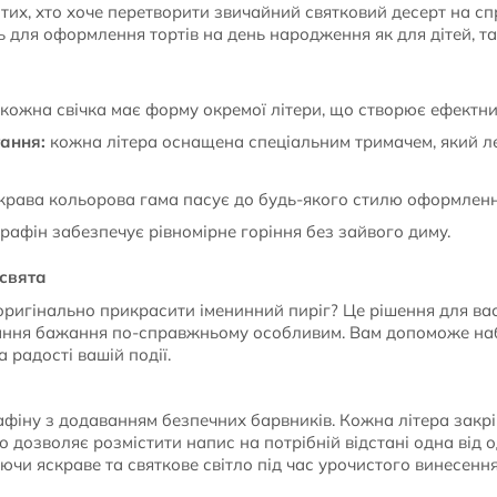
 тих, хто хоче перетворити звичайний святковий десерт на с
ь для оформлення тортів на день народження як для дітей, та
кожна свічка має форму окремої літери, що створює ефектни
ання:
кожна літера оснащена спеціальним тримачем, який ле
крава кольорова гама пасує до будь-якого стилю оформлення
рафін забезпечує рівномірне горіння без зайвого диму.
 свята
оригінально прикрасити іменинний пиріг? Це рішення для вас
ння бажання по-справжньому особливим. Вам допоможе набі
 радості вашій події.
афіну з додаванням безпечних барвників. Кожна літера закрі
о дозволяє розмістити напис на потрібній відстані одна від о
чи яскраве та святкове світло під час урочистого винесення