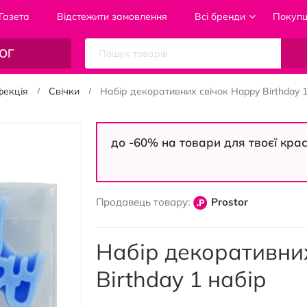
Газета
Відстежити замовлення
Всі бренди
Покуп
ОГ
фекція
Свічки
Набір декоративних свічок Happy Birthday 1
до -60% на товари для твоєї кра
Продавець товару:
Prostor
Набір декоративних
Birthday 1 набір