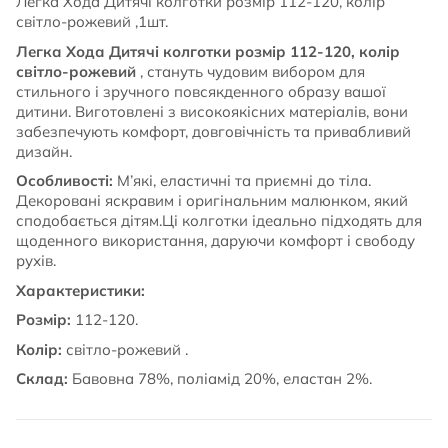
Легка Хода Дитячі колготки розмір 112-120, колір
світло-рожевий ,1шт.
Легка Хода Дитячі колготки розмір 112-120, колір
світло-рожевий
, стануть чудовим вибором для
стильного і зручного повсякденного образу вашої
дитини. Виготовлені з високоякісних матеріалів, вони
забезпечують комфорт, довговічність та привабливий
дизайн.
Особливості:
М’які, еластичні та приємні до тіла.
Декоровані яскравим і оригінальним малюнком, який
сподобається дітям.Ці колготки ідеально підходять для
щоденного використання, даруючи комфорт і свободу
рухів.
Характеристики:
Розмір:
112-120.
Колір:
світло-рожевий .
Склад:
Бавовна 78%, поліамід 20%, еластан 2%.