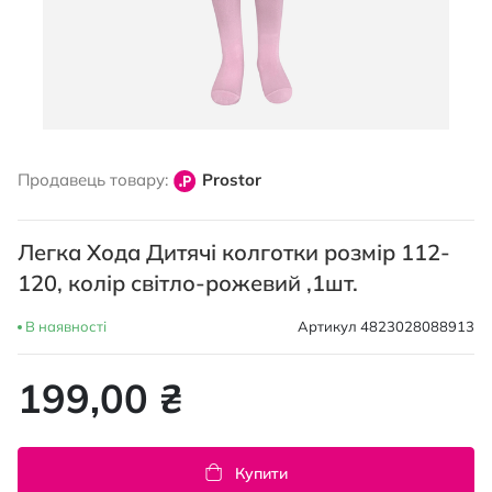
Перейти
до
Продавець товару:
Prostor
початку
галереї
зображень
Легка Хода Дитячі колготки розмір 112-
120, колір світло-рожевий ,1шт.
В наявності
Артикул
4823028088913
199,00 ₴
Купити