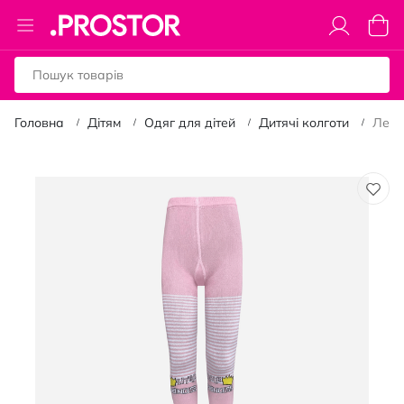
Toggle
Коши
Nav
Головна
Дітям
Одяг для дітей
Дитячі колготи
Легк
Перейти
до
кінця
галереї
зображень