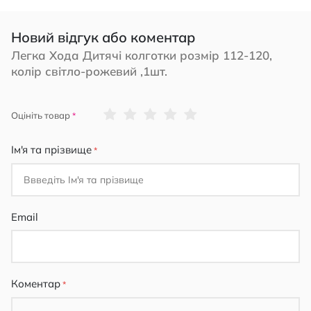
Новий відгук або коментар
Легка Хода Дитячі колготки розмір 112-120,
колір світло-рожевий ,1шт.
1
2
3
4
5
Оцініть товар
star
stars
stars
stars
stars
Ім'я та прізвище
Email
Коментар