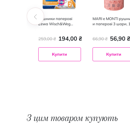
шники
Рушники паперові
MARI e MONTI рушн
і двошарові,
Zewa Wisch&Weg
и паперові 3 шари, 1
Extra Lang Design 2
улон
шари, 2 шт
 ₴
194,00 ₴
56,90 
259,00 ₴
66,90 ₴
Купити
Купити
Купити
З цим товаром купують