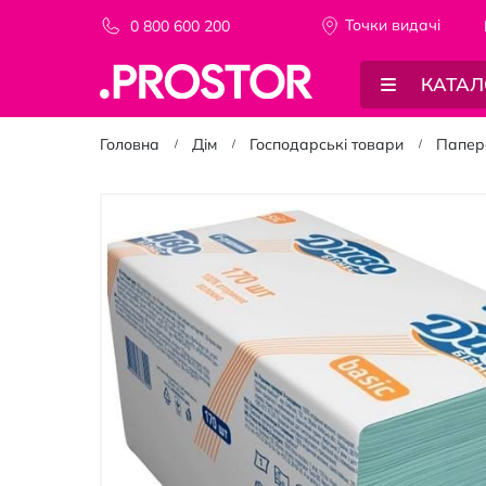
Точки видачi
0 800 600 200
КАТАЛ
Головна
Дім
Господарські товари
Папер
Перейти
до
кінця
галереї
зображень