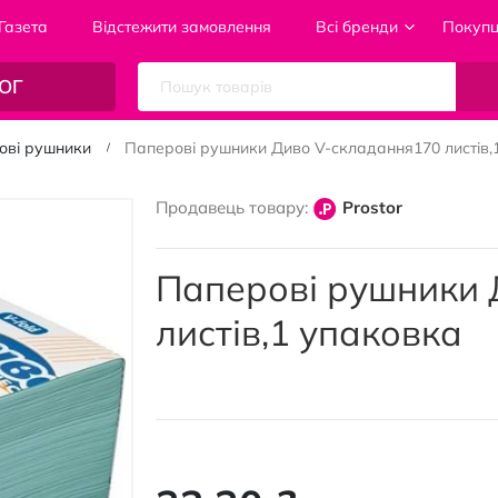
Газета
Відстежити замовлення
Всі бренди
Покуп
ОГ
ові рушники
Паперові рушники Диво V-складання170 листів,
Продавець товару:
Prostor
Паперові рушники 
листів,1 упаковка