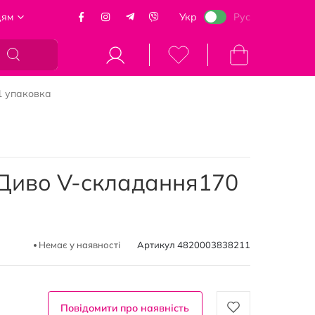
цям
Укр
Рус
Кошик
1 упаковка
Диво V-складання170
Немає у наявності
Артикул
4820003838211
Повідомити про наявність