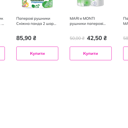
ик
Паперові рушники
MARI e MONTI
Па
 р
Сніжна панда 2 шари
рушники паперові
MA
110 відривів 2 рулони
двошарові 2 шт, білі
ск
15
₴
85,90 ₴
42,50 ₴
50,00 ₴
58
Купити
Купити