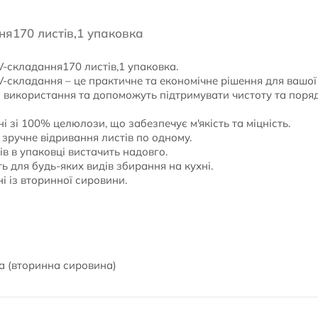
я170 листів,1 упаковка
-складання170 листів,1 упаковка.
-складання – це практичне та економічне рішення для вашої 
 використання та допоможуть підтримувати чистоту та поряд
і зі 100% целюлози, що забезпечує м'якість та міцність.
зручне відривання листів по одному.
ів в упаковці вистачить надовго.
ть для будь-яких видів збирання на кухні.
ні із вторинної сировини.
а (вторинна сировина)