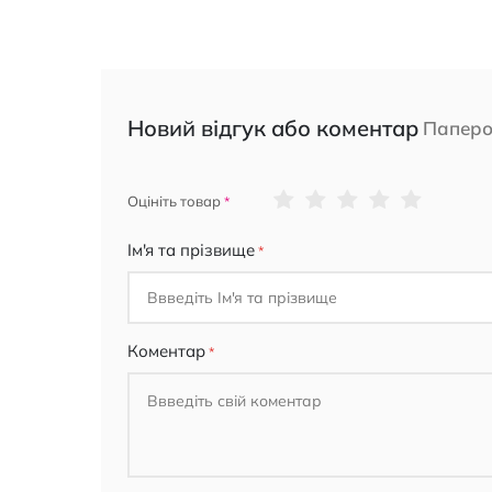
Новий відгук або коментар
Паперо
1
2
3
4
5
Оцініть товар
star
stars
stars
stars
stars
Ім'я та прізвище
Коментар