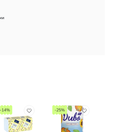
ми
-14%
-25%