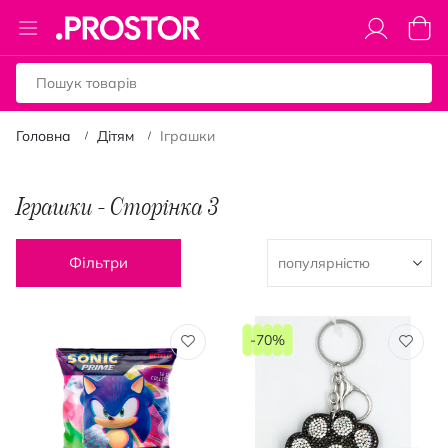
Toggle
Коши
Nav
Головна
Дітям
Іграшки
Іграшки - Сторінка 3
Фільтри
-70%