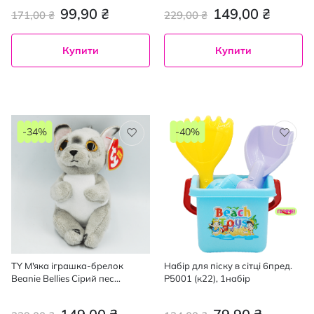
99,90 ₴
149,00 ₴
171,00 ₴
229,00 ₴
Купити
Купити
-34%
-40%
TY М'яка іграшка-брелок
Набір для піску в сітці 6пред.
Beanie Bellies Сірий пес
P5001 (к22), 1набір
"WILFRED" 12см, 1 шт