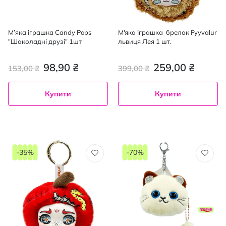
М’яка іграшка Candy Pops
М'яка іграшка-брелок Fyyvalur
"Шоколадні друзі" 1шт
львиця Лея 1 шт.
98,90 ₴
259,00 ₴
153,00 ₴
399,00 ₴
Купити
Купити
-35%
-70%