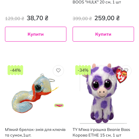
BOOS "HULK" 20 см, 1 шт
38,70 ₴
259,00 ₴
129,00 ₴
399,00 ₴
Купити
Купити
-44%
-34%
М'який брелок-змія для ключів
TY М'яка іграшка Beanie Boos
та сумок,1шт.
Корова ETHE 15 см, 1 шт