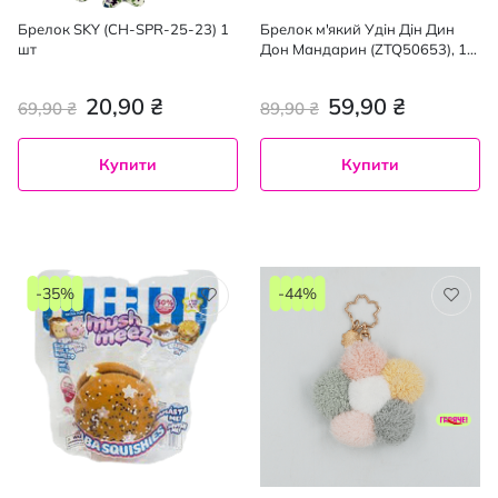
Брелок SKY (CH-SPR-25-23) 1
Брелок м'який Удін Дін Дин
шт
Дон Мандарин (ZTQ50653), 1
шт.
20,90 ₴
59,90 ₴
69,90 ₴
89,90 ₴
Купити
Купити
-35%
-44%