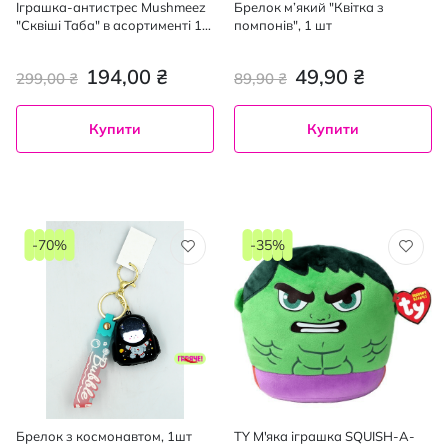
Іграшка-антистрес Mushmeez
Брелок м’який "Квітка з
"Сквіші Taбa" в асортименті 1
помпонів", 1 шт
шт.
194,00 ₴
49,90 ₴
299,00 ₴
89,90 ₴
Купити
Купити
-70%
-35%
Брелок з космонавтом, 1шт
TY М'яка іграшка SQUISH-A-