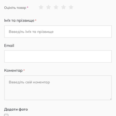
1
2
3
4
5
Оцініть товар
star
stars
stars
stars
stars
Ім'я та прізвище
Email
Коментар
Додати фото