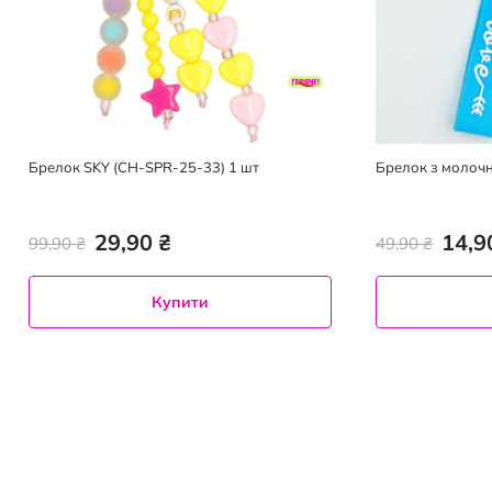
Брелок SKY (CH-SPR-25-33) 1 шт
Брелок з молочн
29,90 ₴
14,9
99,90 ₴
49,90 ₴
Купити