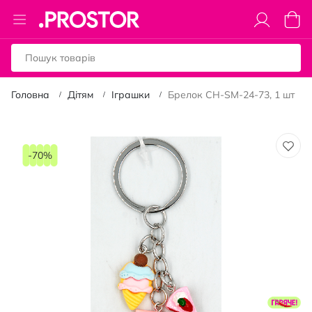
Toggle
Коши
Nav
Головна
Дітям
Іграшки
Брелок CH-SM-24-73, 1 шт
Перейти
до
-70%
кінця
галереї
зображень