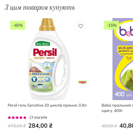
З цим товаром купують
-40%
-15%
Persil гель Sensitive 20 циклів прання, 0,9л
Bebis пральний 
одягу, 400г
Рейтинг:
13
відгуків
95%
284,00 ₴
40,8
478,00 ₴
48,00 ₴