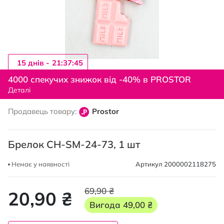
15 днiв -
21:37:44
Перейти
до
4000 спекучих знижок від -40% в PROSTOR
початку
Деталі
галереї
зображень
Продавець товару:
Prostor
Брелок CH-SM-24-73, 1 шт
Немає у наявності
Артикул
2000002118275
69,90 ₴
20,90 ₴
Вигода
49,00 ₴