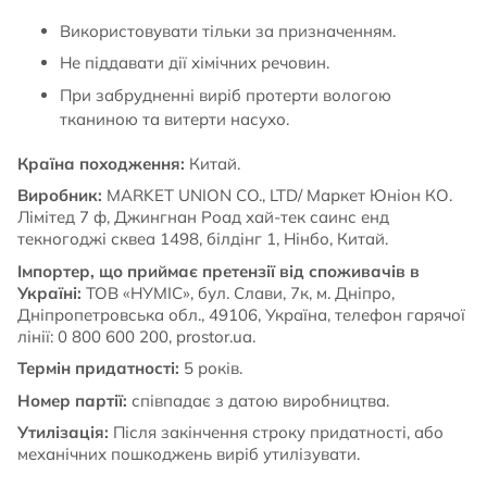
Використовувати тільки за призначенням.
Не піддавати дії хімічних речовин.
При забрудненні виріб протерти вологою
тканиною та витерти насухо.
Країна походження:
Китай.
Виробник:
MARKET UNION CO., LTD/ Маркет Юніон КО.
Лімітед 7 ф, Джингнан Роад хай-тек саинс енд
текногоджі сквеа 1498, білдінг 1, Нінбо, Китай.
Імпортер, що приймає претензії від споживачів в
Україні:
ТОВ «НУМІС», бул. Слави, 7к, м. Дніпро,
Дніпропетровська обл., 49106, Україна, телефон гарячої
лінії: 0 800 600 200, prostor.ua.
Термін придатності:
5 років.
Номер партії:
співпадає з датою виробництва.
Утилізація:
Після закінчення строку придатності, або
механічних пошкоджень виріб утилізувати.