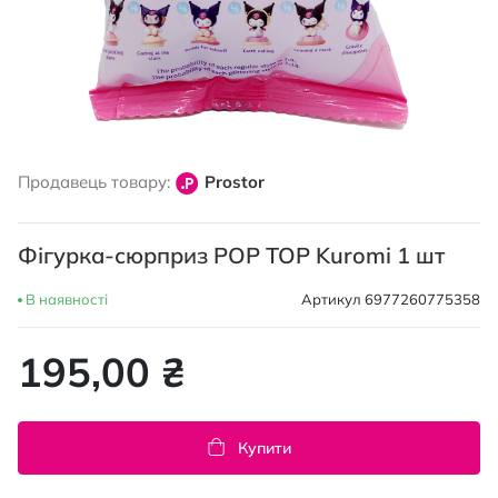
Перейти
до
Продавець товару:
Prostor
початку
галереї
зображень
Фігурка-сюрприз POP TOP Kuromi 1 шт
В наявності
Артикул
6977260775358
195,00 ₴
Купити