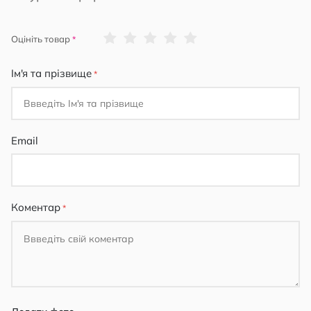
1
2
3
4
5
Оцініть товар
star
stars
stars
stars
stars
Ім'я та прізвище
Email
Коментар