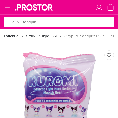
Toggle
Коши
Nav
Головна
Дітям
Іграшки
Фігурка-сюрприз POP TOP Kur
Перейти
до
кінця
галереї
зображень