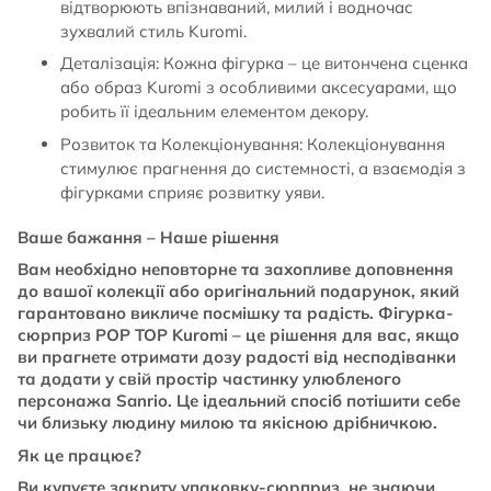
відтворюють впізнаваний, милий і водночас
зухвалий стиль Kuromi.
Деталізація: Кожна фігурка – це витончена сценка
або образ Kuromi з особливими аксесуарами, що
робить її ідеальним елементом декору.
Розвиток та Колекціонування: Колекціонування
стимулює прагнення до системності, а взаємодія з
фігурками сприяє розвитку уяви.
Ваше бажання – Наше рішення
Вам необхідно неповторне та захопливе доповнення
до вашої колекції або оригінальний подарунок, який
гарантовано викличе посмішку та радість. Фігурка-
сюрприз POP TOP Kuromi – це рішення для вас, якщо
ви прагнете отримати дозу радості від несподіванки
та додати у свій простір частинку улюбленого
персонажа Sanrio. Це ідеальний спосіб потішити себе
чи близьку людину милою та якісною дрібничкою.
Як це працює?
Ви купуєте закриту упаковку-сюрприз, не знаючи,