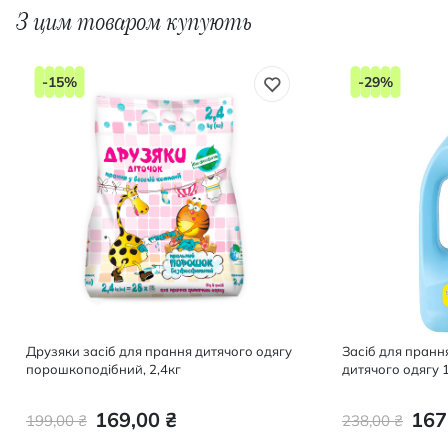
З цим товаром купують
-15%
-29%
Друзяки засіб для прання дитячого одягу
Засіб для пран
порошкоподібний, 2,4кг
дитячого одягу 1
169,00 ₴
167
199,00 ₴
238,00 ₴