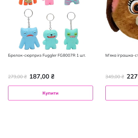
Брелок-сюрприз Fuggler FG8007R 1 шт.
М’яка іграшка-ст
187,00 ₴
227
279,00 ₴
349,00 ₴
Купити