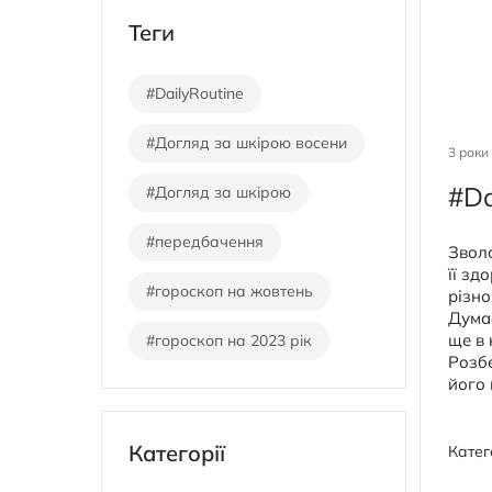
Теги
#DailyRoutine
#Догляд за шкірою восени
3 роки
#Da
#Догляд за шкірою
#передбачення
Звол
її зд
#гороскоп на жовтень
різно
Думає
ще в 
#гороскоп на 2023 рік
Розбе
його 
Категорії
Катег