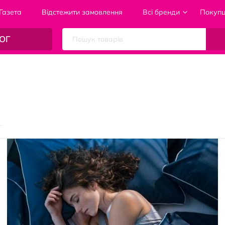
Газета
Відстежити замовлення
Всі бренди
Покуп
ОГ