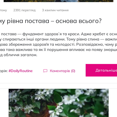
 тому
2391 перегляд
3
хвилин читання
у рівна постава – основа всього?
 постава — фундамент здоровʼя та краси. Адже хребет є осн
у спираються інші органи людини. Тому рівна спина — важл
ова збереження здоров'я та молодості. Розповідаємо, чому 
ва така важлива та як її порушення впливає на появу зморш
д обличчя загалом.
Детальніш
орія:
#DailyRoutine
Коментарів (0)