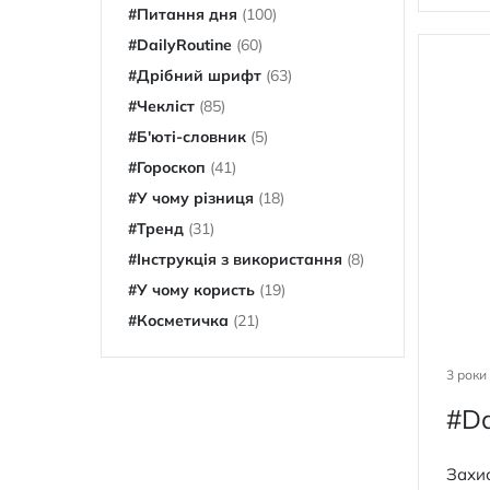
#Питання дня
(100)
#DailyRoutine
(60)
#Дрібний шрифт
(63)
#Чекліст
(85)
#Б'юті-словник
(5)
#Гороскоп
(41)
#У чому різниця
(18)
#Тренд
(31)
#Інструкція з використання
(8)
#У чому користь
(19)
#Косметичка
(21)
3 роки
#Da
Захис