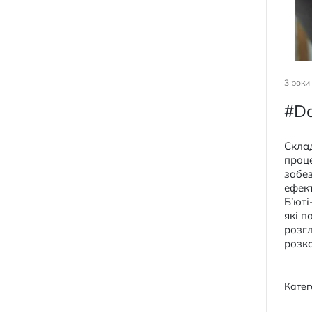
3 роки
#Da
Скла
проце
забез
ефект
Б’юті
які п
розгл
розка
Катег