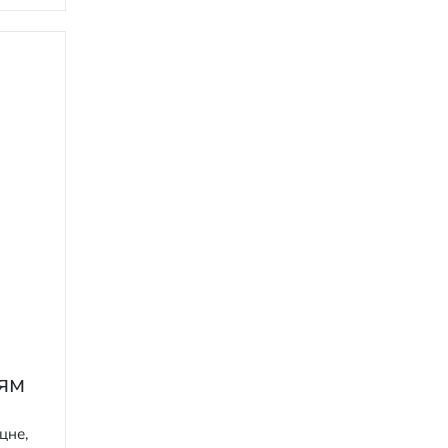
сям
цне,