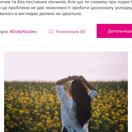
ичне та без посічених кінчиків. Але що ти скажеш про порист
 ця проблема не дає можливості зробити досконалу укладку
волосся виглядає далеко не ідеально.
Детальніш
орія:
#DailyRoutine
Коментарів (0)