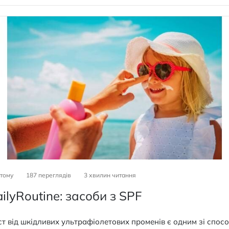
 тому
187 переглядів
3
хвилин читання
ilyRoutine: засоби з SPF
т від шкідливих ультрафіолетових променів є одним зі спосо