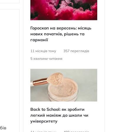
Гороскоп на вересень: місяць
нових початків, рішень та
гармонії
11 місяців тому
357
переглядів
5
хвилини читання
Back to School: як зробити
легкий макіяж до школи чи
університету
бів