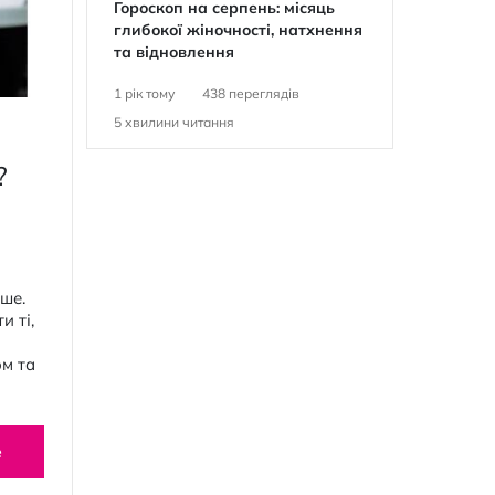
Гороскоп на серпень: місяць
глибокої жіночності, натхнення
та відновлення
1 рік тому
438
переглядів
5
хвилини читання
?
нше.
 ті,
ом та
е