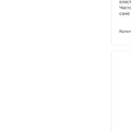
еласт
Часто
саме 
Катег