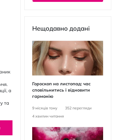
Нещодавно додані
азник
Гороскоп на листопад: час
ччя.
сповільнитись і відновити
ії, а
гармонію
у та
9 місяців тому
352
перегляди
4
хвилин читання
е