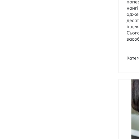
попер
найгі
адже
десят
індек
Сього
засоб
Катег