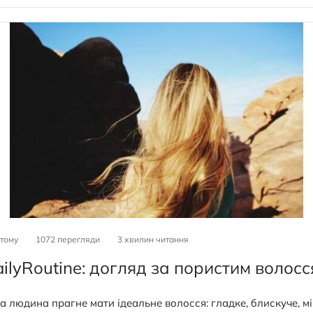
 тому
1072 перегляди
3
хвилин читання
ilyRoutine: догляд за пористим волос
 людина прагне мати ідеальне волосся: гладке, блискуче, мі