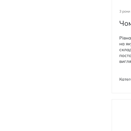
3 роки
Чом
Рівна
на як
склад
поста
вигля
Катег