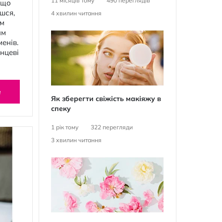
11 місяців тому
490
переглядів
 що
шся,
4
хвилин читання
ом
им
енів.
нцеві
е
Як зберегти свіжість макіяжу в
спеку
1 рік тому
322
перегляди
3
хвилин читання