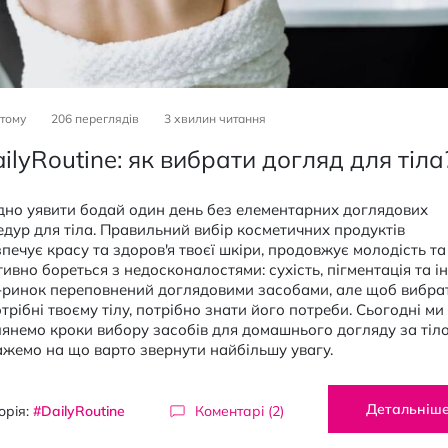
 тому
206 переглядів
3
хвилин читання
ilyRoutine: як вибрати догляд для тіла
дно уявити бодай один день без елементарних доглядових
дур для тіла. Правильний вибір косметичних продуктів
печує красу та здоров'я твоєї шкіри, продовжує молодість та
ивно бореться з недосконалостями: сухість, пігментація та і
-ринок переповнений доглядовими засобами, але щоб вибрати
отрібні твоєму тілу, потрібно знати його потреби. Сьогодні ми
янемо кроки вибору засобів для домашнього догляду за тіл
жемо на що варто звернути найбільшу увагу.
Детальніш
орія:
#DailyRoutine
Коментарі (2)