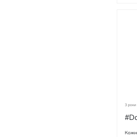
3 роки
#Da
Кожна