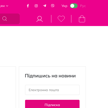
цям
Укр
Рус
Кошик
Підпишись на новини
Підписка