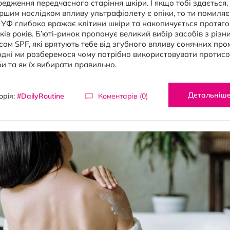
едження передчасного старіння шкіри. І якщо тобі здається,
ршим наслідком впливу ультрафіолету є опіки, то ти помиляє
 УФ глибоко вражає клітини шкіри та накопичується протяг
ків років. Б’юті-ринок пропонує великий вибір засобів з різн
сом SPF, які врятують тебе від згубного впливу сонячних пром
дні ми розберемося чому потрібно використовувати протисо
и та як їх вибирати правильно.
Детальніш
орія:
#DailyRoutine
Коментарів (0)