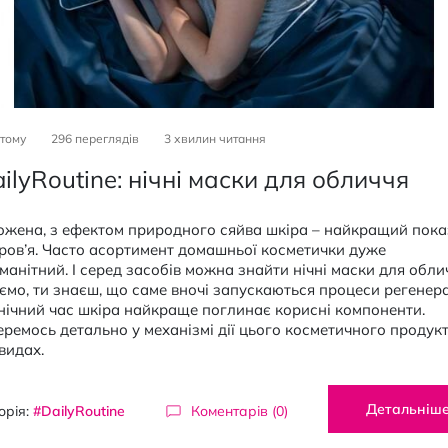
 тому
296 переглядів
3
хвилин читання
ilyRoutine: нічні маски для обличчя
ожена, з ефектом природного сяйва шкіра – найкращий пок
оров’я. Часто асортимент домашньої косметички дуже
манітний. І серед засобів можна знайти нічні маски для обли
мо, ти знаєш, що саме вночі запускаються процеси регенерац
нічний час шкіра найкраще поглинає корисні компоненти.
ремось детально у механізмі дії цього косметичного продукт
видах.
Детальніш
орія:
#DailyRoutine
Коментарів (0)