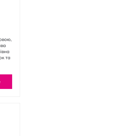
овою,
ива
рівна
ок та
е