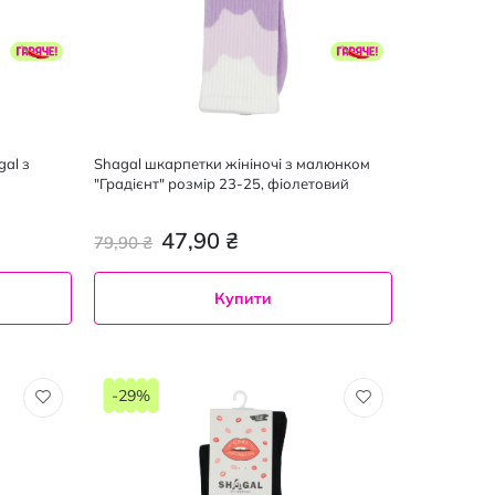
al з
Shagal шкарпетки жініночі з малюнком
"Градієнт" розмір 23-25, фіолетовий
47,90 ₴
79,90 ₴
Купити
23-
25
-29%
1
пара