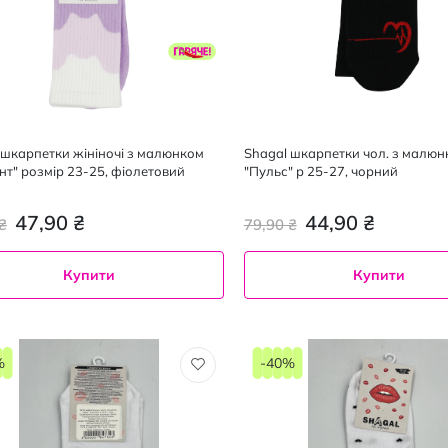
 шкарпетки жініночі з малюнком
Shagal шкарпетки чол. з малюн
єнт" розмір 23-25, фіолетовий
"Пульс" р 25-27, чорний
47,90 ₴
44,90 ₴
₴
79,90 ₴
Купити
Купити
%
-40%