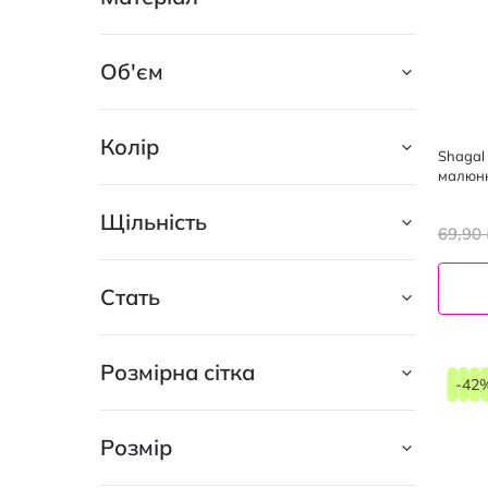
Siela
2
Дюна
Об'єм
10
Легка хода
20
Колір
Shagal
малюнк
Щільність
69,90 
Стать
Розмірна сітка
-42
Розмір