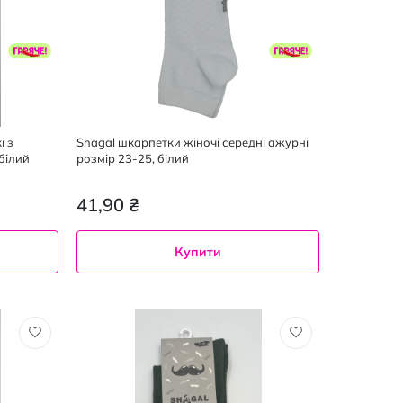
і з
Shagal шкарпетки жіночі середні ажурні
білий
розмір 23-25, білий
41,90 ₴
Купити
23-
25
1
пара