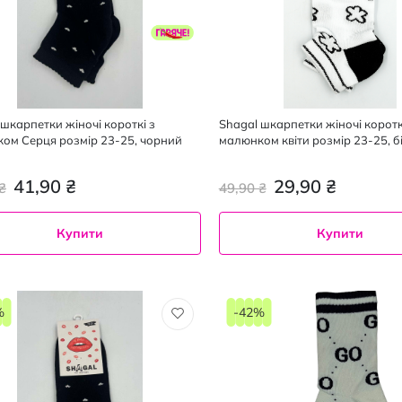
 шкарпетки жіночі короткі з
Shagal шкарпетки жіночі коротк
ом Серця розмір 23-25, чорний
малюнком квіти розмір 23-25, б
41,90 ₴
29,90 ₴
₴
49,90 ₴
Купити
Купити
23-
25
%
-42%
1
пара
рний