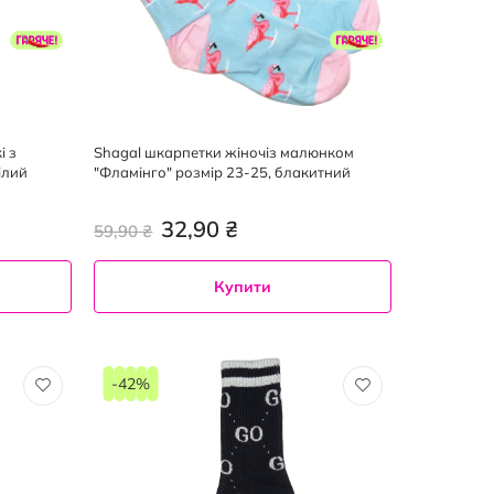
і з
Shagal шкарпетки жіночіз малюнком
ілий
"Фламінго" розмір 23-25, блакитний
32,90 ₴
59,90 ₴
Купити
-42%