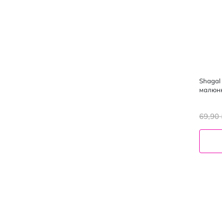
Shagal
малюнк
69,90 