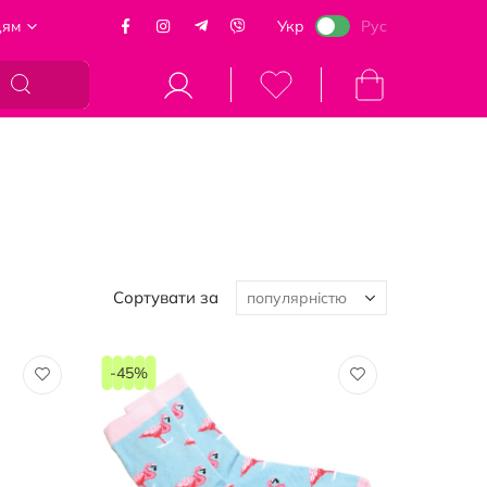
цям
Укр
Рус
Кошик
Сортувати за
-45%