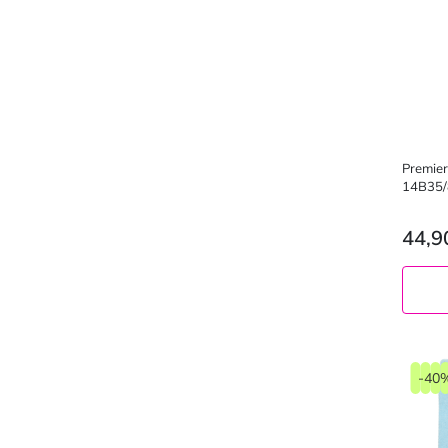
Premier
14В35/
44,9
-40