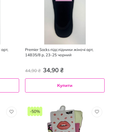
 арт,
Premier Socks підслідники жіночі арт,
14В35/8 р, 23-25 чорний
34,90 ₴
44,90 ₴
Купити
-50%