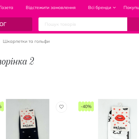
Газета
Відстежити замовлення
Всі бренди
Покуп
ОГ
Шкарпетки та гольфи
орінка 2
%
-40%