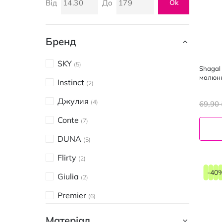
Від
До
Ok
Бренд
SKY
5
Shagal
малюнк
Instinct
2
Джулия
4
69,90 
Conte
7
DUNA
5
23-
Flirty
2
25
-40
1
Giulia
2
пара
чо
Premier
6
Shagal
61
Матеріал