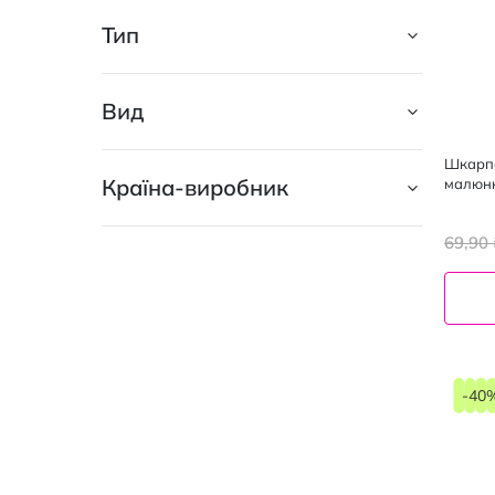
Тип
Вид
Шкарпе
Країна-виробник
малюнк
69,90 
-40