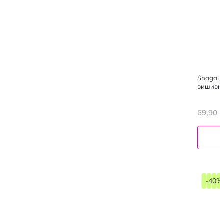
Shagal
вишивк
69,90 
-40