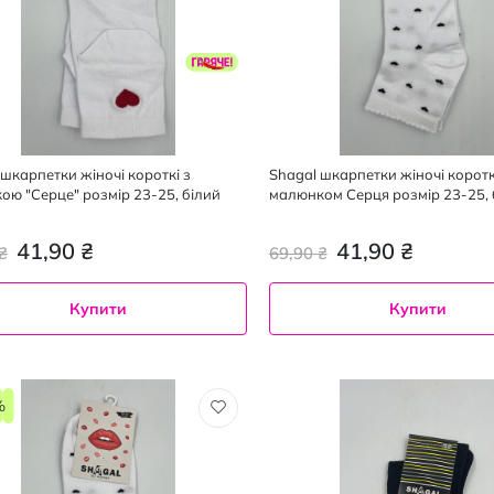
 шкарпетки жіночі короткі з
Shagal шкарпетки жіночі коротк
ою "Серце" розмір 23-25, білий
малюнком Серця розмір 23-25, 
41,90 ₴
41,90 ₴
₴
69,90 ₴
Купити
Купити
23-
25
%
1
пара
білий