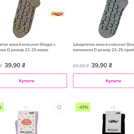
тки жіночі класичні Shagal з
Шкарпетки жіночі класичні Shag
ом D розмір 23-25 какао
малюнком D розмір 23-25 сірий
39,90 ₴
39,90 ₴
₴
69,90 ₴
Купити
Купити
%
-43%