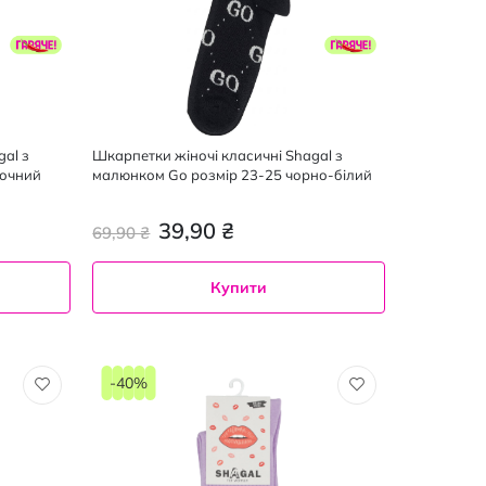
al з
Шкарпетки жіночі класичні Shagal з
лочний
малюнком Gо розмір 23-25 чорно-білий
39,90 ₴
69,90 ₴
Купити
-40%