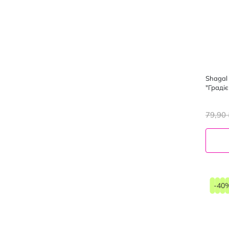
Shagal
"Граді
79,90 
-40