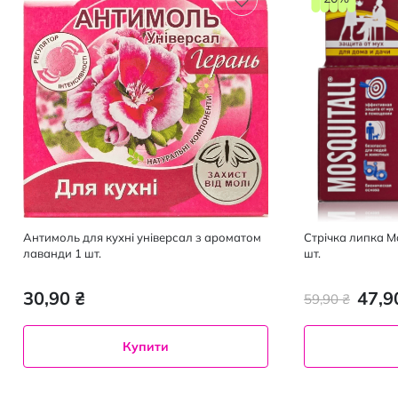
Антимоль для кухні універсал з ароматом
Стрічка липка Mo
лаванди 1 шт.
шт.
30,90 ₴
47,9
59,90 ₴
Купити