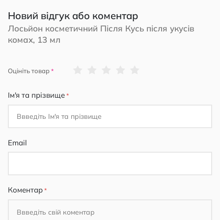
Новий відгук або коментар
Лосьйон косметичний Після Кусь після укусів
комах, 13 мл
1
2
3
4
5
Оцініть товар
star
stars
stars
stars
stars
Ім'я та прізвище
Email
Коментар