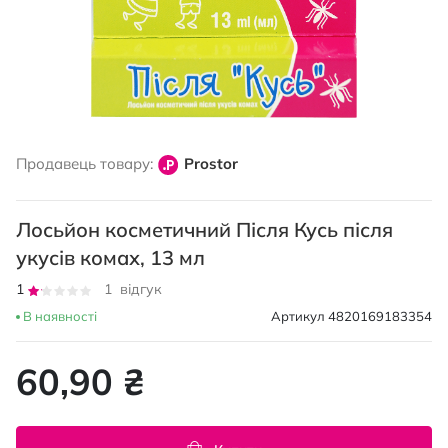
Перейти
до
Продавець товару:
Prostor
початку
галереї
зображень
Лосьйон косметичний Після Кусь після
укусів комах, 13 мл
Рейтинг:
1
1
відгук
20
100
% of
В наявності
Артикул
4820169183354
60,90 ₴