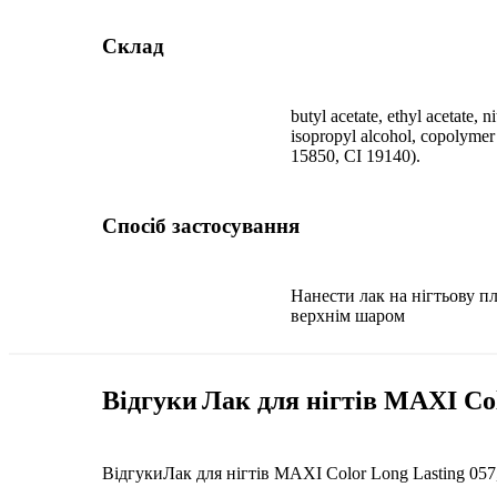
Склад
butyl acetate, ethyl acetate, n
isopropyl alcohol, copolymer
15850, CI 19140).
Спосіб застосування
Нанести лак на нігтьову п
верхнім шаром
Відгуки
Лак для нігтів MAXI Col
Відгуки
Лак для нігтів MAXI Color Long Lasting 057