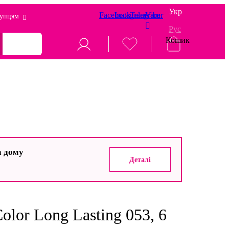
Укр
Facebook
Instagram
Telegram
Viber
упцям
Рус
Кошик
а дому
Деталі
olor Long Lasting 053, 6