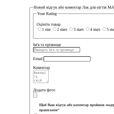
Новий відгук або коментар
Лак для нігтів MA
Your Rating
Оцініть товар
1 star
2 stars
3 stars
4 stars
5 sta
Ім'я та прізвище
Email
Коментар
Додати фото
Щоб Ваш відгук або коментар пройшов модера
правилами
*