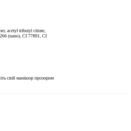
r, acetyl tributyl citrate,
7266 (nano), CI 77891, CI
піть свій манікюр прозорим