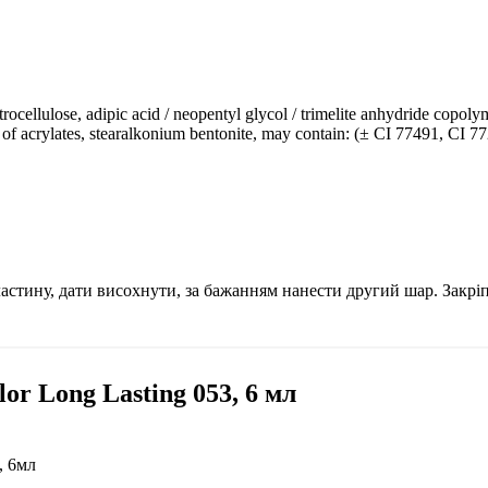
itrocellulose, adipic acid / neopentyl glycol / trimelite anhydride copolyme
 of acrylates, stearalkonium bentonite, may contain: (± CI 77491, CI 7
ластину, дати висохнути, за бажанням нанести другий шар. Закрі
or Long Lasting 053, 6 мл
, 6мл