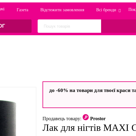
ачi
Пок
Газета
Відстежити замовлення
Всі бренди
ОГ
до -60% на товари для твоєї краси т
Продавець товару:
Prostor
Лак для нігтів MAXI C