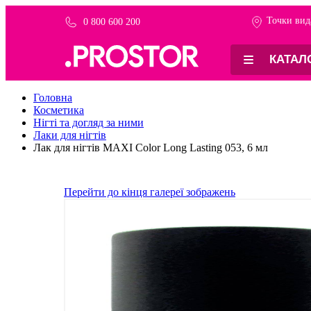
Точки вид
0 800 600 200
КАТАЛ
Головна
Косметика
Нігті та догляд за ними
Лаки для нігтів
Лак для нігтів MAXI Color Long Lasting 053, 6 мл
Перейти до кінця галереї зображень