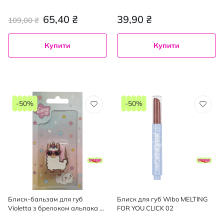
помада-бальзам для губ 4.5 г,
каблучки 2 шт.
65,40 ₴
39,90 ₴
109,00 ₴
Купити
Купити
-50%
-50%
Блиск-бальзам для губ
Блиск для губ Wibo MELTING
Violetta з брелоком альпака 2
FOR YOU CLICK 02
г