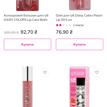
Кольоровий бальзам для губ
Олія для губ Daisy Colors Peach
DAISY COLORS Lip Care Balm
Lip Oil 5 мл
Рейтинг:
1
відгук
40%
92,70 ₴
76,90 ₴
109,00 ₴
Купити
Купити