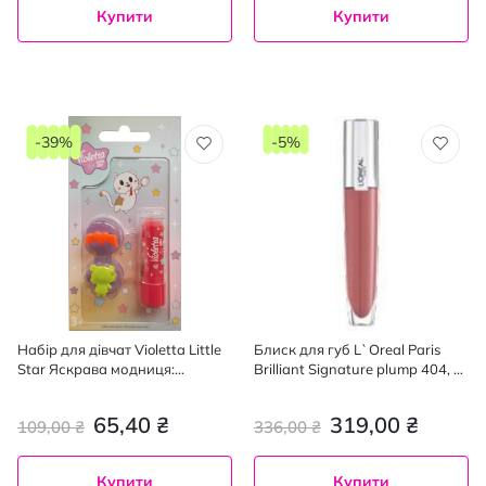
Купити
Купити
-39%
-5%
Набір для дівчат Violetta Little
Блиск для губ L`Oreal Paris
Star Яскрава модниця:
Brilliant Signature plump 404, 7
помада-бальзам для губ 4.5 г,
мл
каблучки 2 шт.
65,40 ₴
319,00 ₴
109,00 ₴
336,00 ₴
Купити
Купити