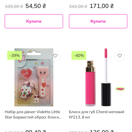
54,50 ₴
171,00 ₴
109,00 ₴
342,00 ₴
Купити
Купити
-39%
-40%
Набір для дівчат Violetta Little
Блиск для губ Cherel матовий
Star Барвистий образ: блиск
№213, 8 мл
для губ 2 шт., пилочка для
нігтів 1 шт.