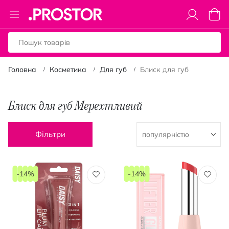
Toggle
Коши
Nav
Головна
Косметика
Для губ
Блиск для губ
Блиск для губ Мерехтливий
Фільтри
-14%
-14%