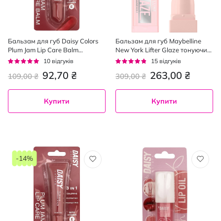
Бальзам для губ Daisy Colors
Бальзам для губ Maybelline
Plum Jam Lip Care Balm
New York Lifter Glaze тонуючий
Сливовий джем 15 мл
відтінок 005 Peach Quench 2.8 г
Рейтинг:
Рейтинг:
10
відгуків
15
відгуків
96%
91%
92,70 ₴
263,00 ₴
109,00 ₴
309,00 ₴
Купити
Купити
-14%