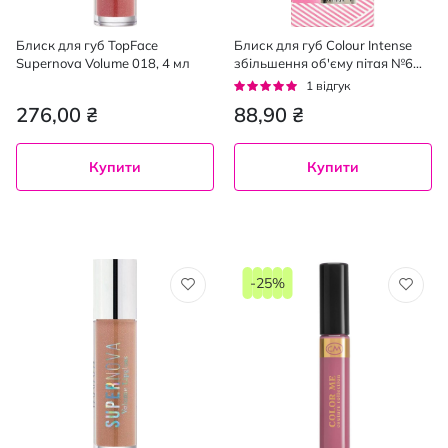
Блиск для губ TopFace
Блиск для губ Colour Intense
Supernova Volume 018, 4 мл
збільшення об'єму пітая №6
Lip Care 6 мл
Рейтинг:
1
відгук
100%
276,00 ₴
88,90 ₴
Купити
Купити
-25%