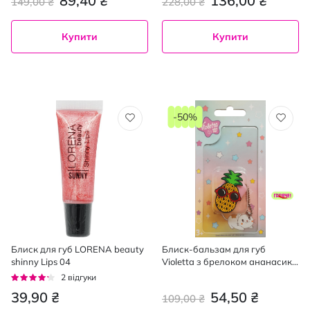
89,40 ₴
136,00 ₴
149,00 ₴
228,00 ₴
Купити
Купити
-50%
Блиск для губ LORENA beauty
Блиск-бальзам для губ
shinny Lips 04
Violetta з брелоком ананасик
2 г
Рейтинг:
2
відгуки
80%
39,90 ₴
54,50 ₴
109,00 ₴