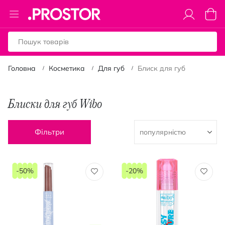
Toggle
Коши
Nav
Головна
Косметика
Для губ
Блиск для губ
Блиски для губ Wibo
Фільтри
-50%
-20%