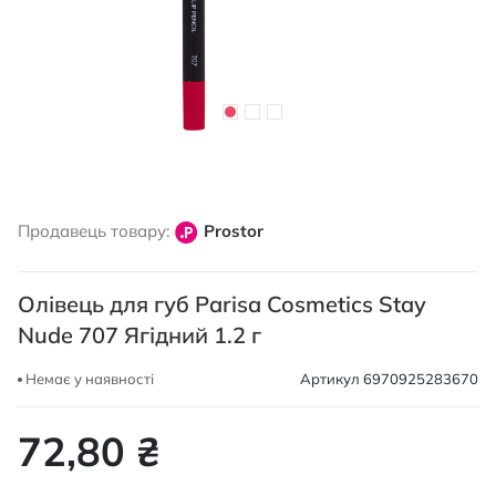
Перейти
до
Продавець товару:
Prostor
початку
галереї
зображень
Олівець для губ Parisa Cosmetics Stay
Nude 707 Ягідний 1.2 г
Немає у наявності
Артикул
6970925283670
72,80 ₴