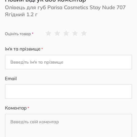
Олівець для губ Parisa Cosmetics Stay Nude 707
Ягідний 1.2 г
1
2
3
4
5
Оцініть товар
star
stars
stars
stars
stars
Ім'я та прізвище
Email
Коментар