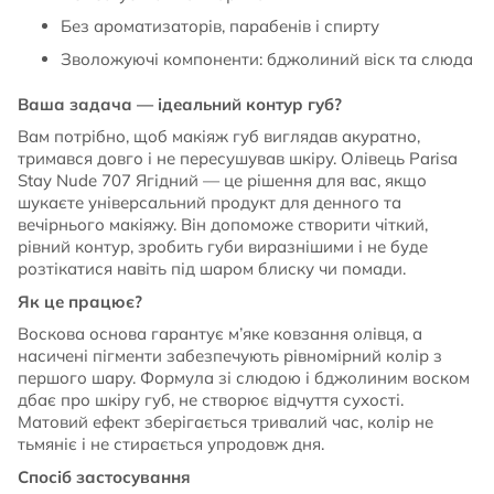
Без ароматизаторів, парабенів і спирту
Зволожуючі компоненти: бджолиний віск та слюда
Ваша задача — ідеальний контур губ?
Вам потрібно, щоб макіяж губ виглядав акуратно,
тримався довго і не пересушував шкіру. Олівець Parisa
Stay Nude 707 Ягідний — це рішення для вас, якщо
шукаєте універсальний продукт для денного та
вечірнього макіяжу. Він допоможе створити чіткий,
рівний контур, зробить губи виразнішими і не буде
розтікатися навіть під шаром блиску чи помади.
Як це працює?
Воскова основа гарантує м’яке ковзання олівця, а
насичені пігменти забезпечують рівномірний колір з
першого шару. Формула зі слюдою і бджолиним воском
дбає про шкіру губ, не створює відчуття сухості.
Матовий ефект зберігається тривалий час, колір не
тьмяніє і не стирається упродовж дня.
Спосіб застосування