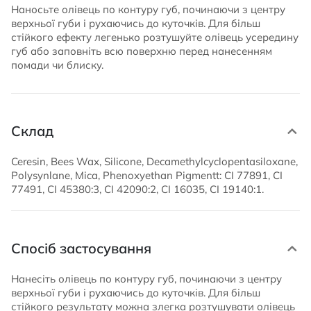
Наносьте олівець по контуру губ, починаючи з центру
верхньої губи і рухаючись до куточків. Для більш
стійкого ефекту легенько розтушуйте олівець усередину
губ або заповніть всю поверхню перед нанесенням
помади чи блиску.
Склад
Ceresin, Bees Wax, Silicone, Decamethylcyclopentasiloxane,
Polysynlane, Mica, Phenoxyethan Pigmentt: CI 77891, CI
77491, CI 45380:3, CI 42090:2, CI 16035, CI 19140:1.
Спосіб застосування
Нанесіть олівець по контуру губ, починаючи з центру
верхньої губи і рухаючись до куточків. Для більш
стійкого результату можна злегка розтушувати олівець