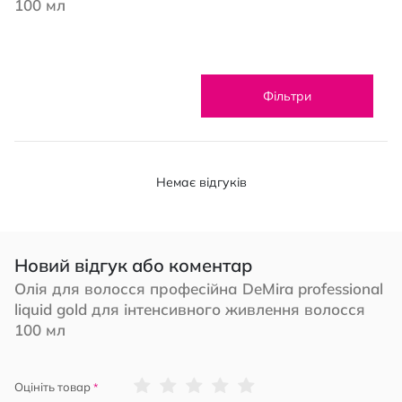
100 мл
Фільтри
Немає відгуків
Новий відгук або коментар
Олія для волосся професійна DeMira professional
liquid gold для інтенсивного живлення волосся
100 мл
1
2
3
4
5
Оцініть товар
star
stars
stars
stars
stars