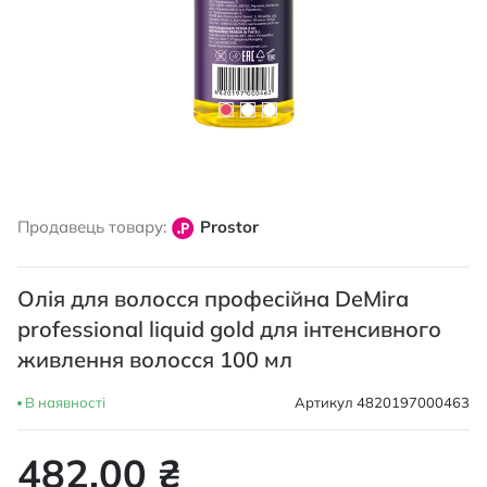
Перейти
до
Продавець товару:
Prostor
початку
галереї
зображень
Олія для волосся професійна DeMira
professional liquid gold для інтенсивного
живлення волосся 100 мл
В наявності
Артикул
4820197000463
482,00 ₴