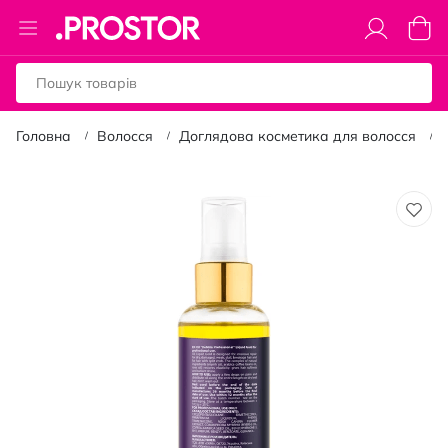
Toggle
Коши
Nav
Головна
Волосся
Доглядова косметика для волосся
Перейти
до
кінця
галереї
зображень