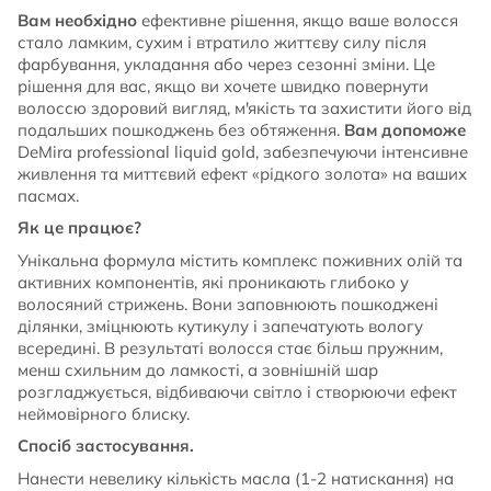
Вам необхідно
ефективне рішення, якщо ваше волосся
стало ламким, сухим і втратило життєву силу після
фарбування, укладання або через сезонні зміни. Це
рішення для вас, якщо ви хочете швидко повернути
волоссю здоровий вигляд, м'якість та захистити його від
подальших пошкоджень без обтяження.
Вам допоможе
DeMira professional liquid gold, забезпечуючи інтенсивне
живлення та миттєвий ефект «рідкого золота» на ваших
пасмах.
Як це працює?
Унікальна формула містить комплекс поживних олій та
активних компонентів, які проникають глибоко у
волосяний стрижень. Вони заповнюють пошкоджені
ділянки, зміцнюють кутикулу і запечатують вологу
всередині. В результаті волосся стає більш пружним,
менш схильним до ламкості, а зовнішній шар
розгладжується, відбиваючи світло і створюючи ефект
неймовірного блиску.
Спосіб застосування.
Нанести невелику кількість масла (1-2 натискання) на