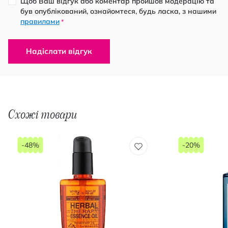
Щоб Ваш відгук або коментар пройшов модерацію та
був опублікований, ознайомтеся, будь ласка, з нашими
правилами
*
Надіслати відгук
Схожі товари
-48%
-20%