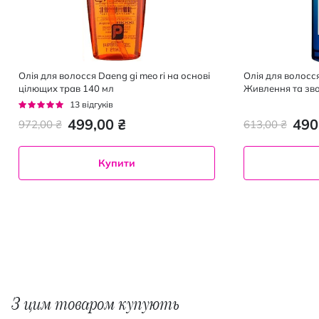
Олія для волосся Daeng gi meo ri на основі
Олія для волосся
цілющих трав 140 мл
Живлення та зв
Рейтинг:
13
відгуків
95%
499,00 ₴
490
972,00 ₴
613,00 ₴
Купити
З цим товаром купують