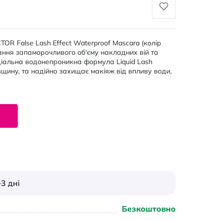
OR False Lash Effect Waterproof Mascara (колір
ання запаморочливого об'єму накладних вій та
еціальна водонепроникна формула Liquid Lash
вщину, та надійно захищає макіяж від впливу води,
3 дні
Безкоштовно