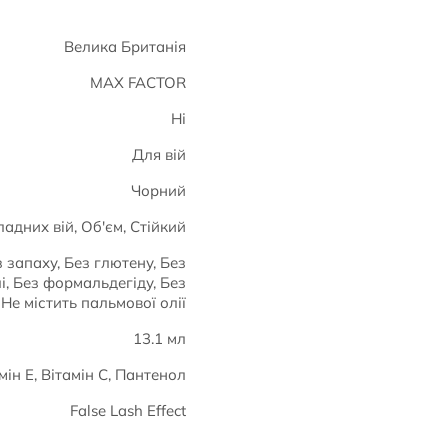
Велика Британія
MAX FACTOR
Ні
Для вій
Чорний
ладних вій, Об'єм, Стійкий
 запаху, Без глютену, Без
і, Без формальдегіду, Без
 Не містить пальмової олії
13.1 мл
мін Е, Вітамін С, Пантенол
False Lash Effect