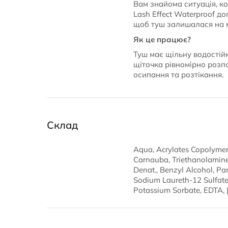
Вам знайома ситуація, к
Lash Effect Waterproof д
щоб туш залишалася на м
Як це працює?
Туш має щільну водостійк
щіточка рівномірно розпод
осипання та розтікання.
Склад
Aqua, Acrylates Copolymer,
Carnauba, Triethanolamine,
Denat., Benzyl Alcohol, Pa
Sodium Laureth-12 Sulfat
Potassium Sorbate, EDTA, [