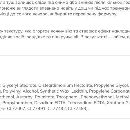
оли туш залишає сліди під очима або зникає після кількох г
опоможе виглядати впевнено навіть у дощ чи під час тренува
ісці до самого вечора, вибирайте перевірену формулу.
у текстуру, яка огортає кожну вію та створює ефект накладн
іляє засіб, розділяє та підкручує вії. В результаті — об'єм, 
 Glyceryl Stearate, Disteardimonium Hectorite, Propylene Glycol, 
 Polyvinyl Alcohol, Synthetic Wax, Lecithin, Propylene Carbonate
nthenol, Ascorbyl Palmitate, Tocopherol, Phenoxyethanol, Methy
e, Propylparaben, Disodium EDTA, Tetrasodium EDTA, Xanthan G
+/- Cl 77007, Cl 77491, Cl 77492, Cl 77499].