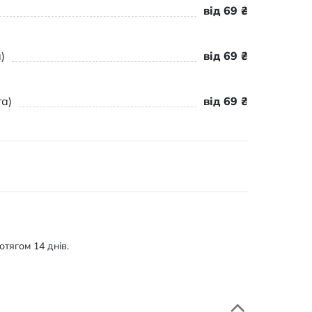
від 69 ₴
)
від 69 ₴
а)
від 69 ₴
тягом 14 днів.