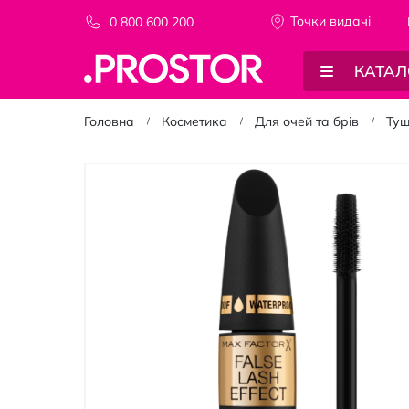
Точки видачi
0 800 600 200
КАТАЛ
Головна
Косметика
Для очей та брів
Туш
Перейти
до
кінця
галереї
зображень