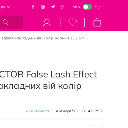
цям
Укр
Рус
Кошик
 ефект накладних вій колір чорний 13.1 мл
TOR False Lash Effect
акладних вій колір
В наявності
Артикул
5011321471795