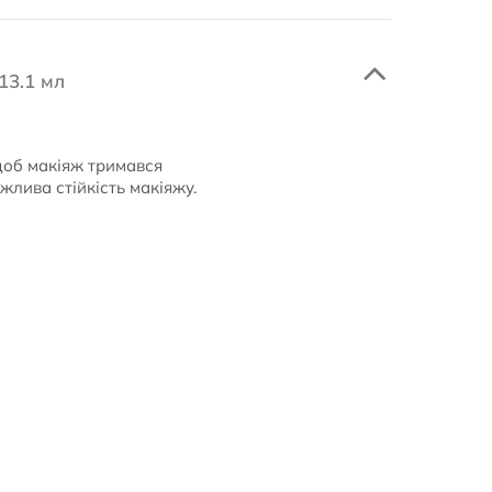
13.1 мл
 щоб макіяж тримався
жлива стійкість макіяжу.