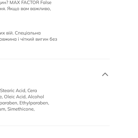
один? MAX FACTOR False
ння. Якщо вам важливо,
их вій. Спеціальна
довжина і чіткий вигин без
Stearic Acid, Cera
, Oleic Acid, Alcohol
lparaben, Ethylparaben,
um, Simethicone,