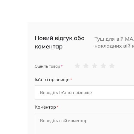
Новий відгук або
Туш для вій MAX
коментар
накладних вій 
1
2
3
4
5
Оцініть товар
star
stars
stars
stars
stars
Ім'я та прізвище
Коментар