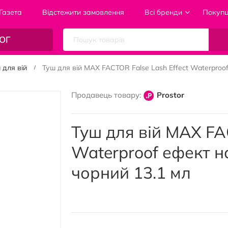
Газета
Відстежити замовлення
Всі бренди
Покуп
ОГ
 для вій
Туш для вій MAX FACTOR False Lash Effect Waterproof
Продавець товару:
Prostor
Туш для вій MAX FAC
Waterproof ефект н
чорний 13.1 мл