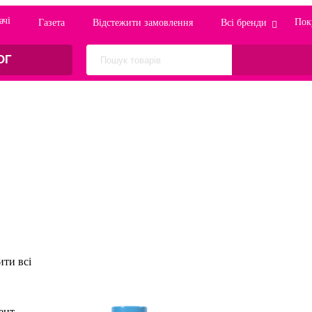
ачi
Пок
Газета
Відстежити замовлення
Всі бренди
ОГ
ти всі
ент