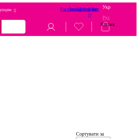
Укр
Facebook
Instagram
Telegram
Viber
упцям
Рус
Кошик
Сортувати за