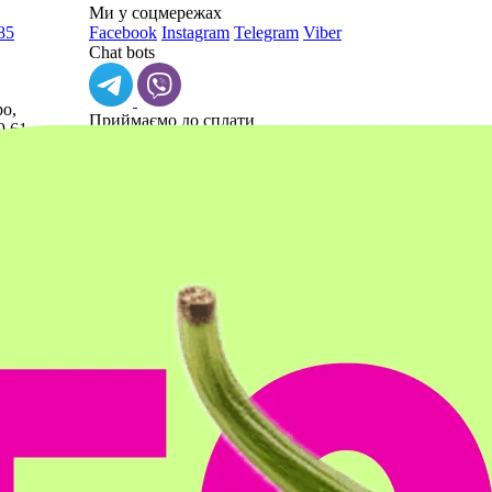
Ми у соцмережах
85
Facebook
Instagram
Telegram
Viber
Chat bots
о,
Приймаємо до cплати
9 61