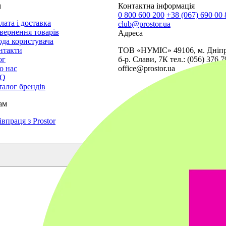
м
Контактна інформація
0 800 600 200
+38 (067) 690 00 
лата і доставка
club@prostor.ua
вернення товарів
Адреса
ода користувача
нтакти
ТОВ «НУМІС» 49106, м. Дніпр
ог
б-р. Слави, 7К тел.: (056) 376 7
о нас
office@prostor.ua
AQ
талог брендів
ам
впраця з Prostor
Маєте питання?